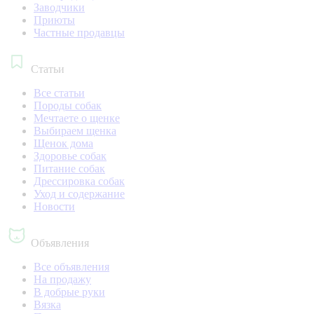
Заводчики
Приюты
Частные продавцы
Статьи
Все статьи
Породы собак
Мечтаете о щенке
Выбираем щенка
Щенок дома
Здоровье собак
Питание собак
Дрессировка собак
Уход и содержание
Новости
Объявления
Все объявления
На продажу
В добрые руки
Вязка