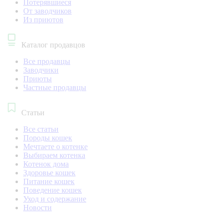
Потерявшиеся
От заводчиков
Из приютов
Каталог продавцов
Все продавцы
Заводчики
Приюты
Частные продавцы
Статьи
Все статьи
Породы кошек
Мечтаете о котенке
Выбираем котенка
Котенок дома
Здоровье кошек
Питание кошек
Поведение кошек
Уход и содержание
Новости