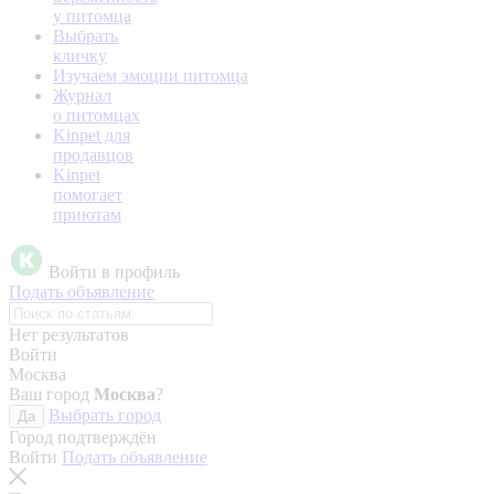
у питомца
Выбрать
кличку
Изучаем эмоции питомца
Журнал
о питомцах
Kinpet для
продавцов
Kinpet
помогает
приютам
Войти в профиль
Подать объявление
Нет результатов
Войти
Москва
Ваш город
Москва
?
Выбрать город
Да
Город подтверждён
Войти
Подать объявление