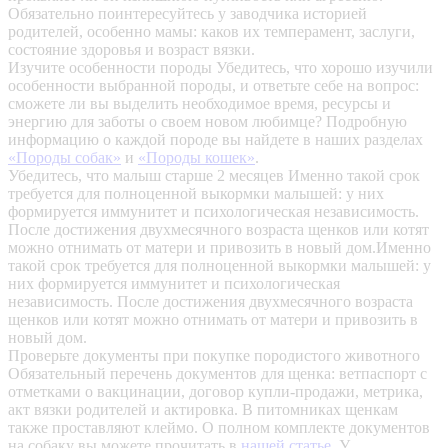
Обязательно поинтересуйтесь у заводчика историей
родителей, особенно мамы: каков их темперамент, заслуги,
состояние здоровья и возраст вязки.
Изучите особенности породы
Убедитесь, что хорошо изучили
особенности выбранной породы, и ответьте себе на вопрос:
сможете ли вы выделить необходимое время, ресурсы и
энергию для заботы о своем новом любимце? Подробную
информацию о каждой породе вы найдете в наших разделах
«Породы собак»
и
«Породы кошек»
.
Убедитесь, что малыш старше 2 месяцев
Именно такой срок
требуется для полноценной выкормки малышей: у них
формируется иммунитет и психологическая независимость.
После достижения двухмесячного возраста щенков или котят
можно отнимать от матери и привозить в новый дом.Именно
такой срок требуется для полноценной выкормки малышей: у
них формируется иммунитет и психологическая
независимость. После достижения двухмесячного возраста
щенков или котят можно отнимать от матери и привозить в
новый дом.
Проверьте документы при покупке породистого животного
Обязательный перечень документов для щенка: ветпаспорт с
отметками о вакцинации, договор купли-продажи, метрика,
акт вязки родителей и актировка. В питомниках щенкам
также проставляют клеймо. О полном комплекте документов
на собаку вы можете прочитать в
нашей статье
.
У