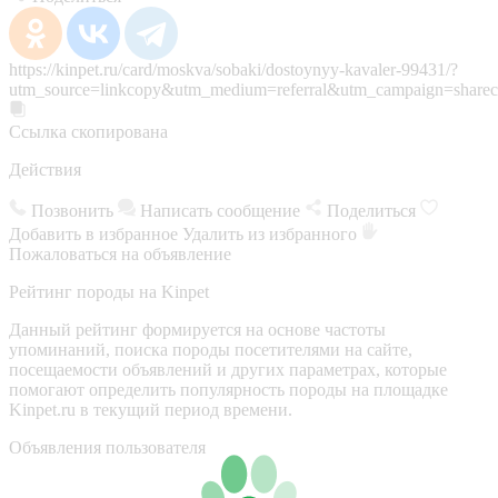
https://kinpet.ru/card/moskva/sobaki/dostoynyy-kavaler-99431/?
utm_source=linkcopy&utm_medium=referral&utm_campaign=sharec
Ссылка скопирована
Действия
Позвонить
Написать сообщение
Поделиться
Добавить в избранное
Удалить из избранного
Пожаловаться на объявление
Рейтинг породы на Kinpet
Данный рейтинг формируется на основе частоты
упоминаний, поиска породы посетителями на сайте,
посещаемости объявлений и других параметрах, которые
помогают определить популярность породы на площадке
Kinpet.ru в текущий период времени.
Объявления пользователя