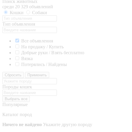
Поиск животных
среди 20 329 объявлений
Кошки
Собаки
Тип объявления
Все объявления
На продажу / Купить
Добрые руки / Взять бесплатно
Вязка
Потерялись / Найдены
Сбросить
Применить
Породы кошек
Выбрать все
Популярные
Каталог пород
Ничего не найдено
Укажите другую породу