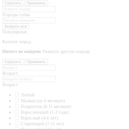
Сбросить
Применить
Породы собак
Выбрать все
Популярные
Каталог пород
Ничего не найдено
Укажите другую породу
Сбросить
Применить
Возраст
Возраст
Любой
Малыш (до 6 месяцев)
Подросток (6-11 месяцев)
Взрослеющий (1-3 года)
Взрослый (4-6 лет)
Стареющий (7-11 лет)