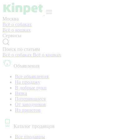
Москва
Всё о собаках
Всё о кошках
Сервисы
Поиск по статьям
Всё о собаках
Всё о кошках
Объявления
Все объявления
На продажу
В добрые руки
Вязка
Потерявшиеся
От заводчиков
Из приютов
Каталог продавцов
Все продавцы