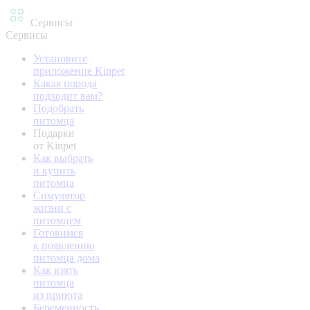
Сервисы
Сервисы
Установите
приложение Kinpet
Какая порода
подходит вам?
Подобрать
питомца
Подарки
от Kinpet
Как выбрать
и купить
питомца
Симулятор
жизни с
питомцем
Готовимся
к появлению
питомца дома
Как взять
питомца
из приюта
Беременность