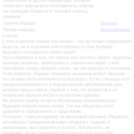
объявлений и других параметрах, которые
помогают определить популярность породы
на площадке Kinpet.ru в текущий период
времени.
Группа породы:
Терьеры
Размер породы:
Миниатюрные
Советы
Стать хозяином собаки или кошки – это не только невероятная
радость, но и огромная ответственность. Как выбрать
будущего четвероного члена семьи?
Удостоверьтесь в том, что щенок или котенок здоров
Здоровые
малыши активны, любопытны и хорошо выглядят: у них
блестящие глазки, мокрый носик, чистая шерстка и упитанное
телосложение. Первые прививки малышам делает заводчик –
это должно быть отмечено в ветпаспорте. Если у породы есть
предрасположенность к определенным заболеваниям, вам
должны предоставить справки о том, что родители и их
потомство прошли тесты и полностью здоровы.
Не делайте выбор по фото
Необходимо познакомиться с
будущим членом семьи лично. Так вы убедитесь в его
здоровье и определитесь с характером.
Уточните, социализирован ли маленький питомец
Убедитесь,
что малыш с рождения активно общался с людьми и
животными, был приучен к туалету. Посмотрите, не
проявляет ли он излишнюю пугливость или агрессию.