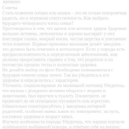
времени.
Советы
Стать хозяином собаки или кошки – это не только невероятная
радость, но и огромная ответственность. Как выбрать
будущего четвероного члена семьи?
Удостоверьтесь в том, что щенок или котенок здоров
Здоровые
малыши активны, любопытны и хорошо выглядят: у них
блестящие глазки, мокрый носик, чистая шерстка и упитанное
телосложение. Первые прививки малышам делает заводчик –
это должно быть отмечено в ветпаспорте. Если у породы есть
предрасположенность к определенным заболеваниям, вам
должны предоставить справки о том, что родители и их
потомство прошли тесты и полностью здоровы.
Не делайте выбор по фото
Необходимо познакомиться с
будущим членом семьи лично. Так вы убедитесь в его
здоровье и определитесь с характером.
Уточните, социализирован ли маленький питомец
Убедитесь,
что малыш с рождения активно общался с людьми и
животными, был приучен к туалету. Посмотрите, не
проявляет ли он излишнюю пугливость или агрессию.
Обязательно поинтересуйтесь у заводчика историей
родителей, особенно мамы: каков их темперамент, заслуги,
состояние здоровья и возраст вязки.
Изучите особенности породы
Убедитесь, что хорошо изучили
особенности выбранной породы, и ответьте себе на вопрос: