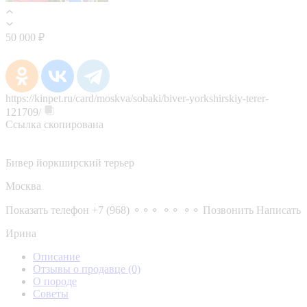
50 000 ₽
https://kinpet.ru/card/moskva/sobaki/biver-yorkshirskiy-terer-
121709/
Ссылка скопирована
Бивер йоркширский терьер
Москва
Показать телефон
+7 (968) ⚬⚬⚬ ⚬⚬ ⚬⚬
Позвонить
Написать
Ирина
Описание
Отзывы о продавце
(0)
О породе
Советы