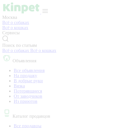
Москва
Всё о собаках
Всё о кошках
Сервисы
Поиск по статьям
Всё о собаках
Всё о кошках
Объявления
Все объявления
На продажу
В добрые руки
Вязка
Потерявшиеся
От заводчиков
Из приютов
Каталог продавцов
Все продавцы