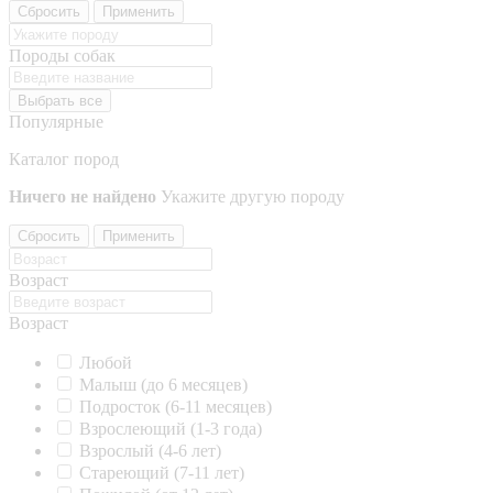
Сбросить
Применить
Породы собак
Выбрать все
Популярные
Каталог пород
Ничего не найдено
Укажите другую породу
Сбросить
Применить
Возраст
Возраст
Любой
Малыш (до 6 месяцев)
Подросток (6-11 месяцев)
Взрослеющий (1-3 года)
Взрослый (4-6 лет)
Стареющий (7-11 лет)