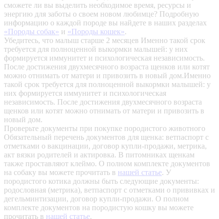
сможете ли вы выделить необходимое время, ресурсы и
энергию для заботы о своем новом любимце? Подробную
информацию о каждой породе вы найдете в наших разделах
«Породы собак»
и
«Породы кошек»
.
Убедитесь, что малыш старше 2 месяцев
Именно такой срок
требуется для полноценной выкормки малышей: у них
формируется иммунитет и психологическая независимость.
После достижения двухмесячного возраста щенков или котят
можно отнимать от матери и привозить в новый дом.Именно
такой срок требуется для полноценной выкормки малышей: у
них формируется иммунитет и психологическая
независимость. После достижения двухмесячного возраста
щенков или котят можно отнимать от матери и привозить в
новый дом.
Проверьте документы при покупке породистого животного
Обязательный перечень документов для щенка: ветпаспорт с
отметками о вакцинации, договор купли-продажи, метрика,
акт вязки родителей и актировка. В питомниках щенкам
также проставляют клеймо. О полном комплекте документов
на собаку вы можете прочитать в
нашей статье
.
У
породистого котика должны быть следующие документы:
родословная (метрика), ветпаспорт с отметками о прививках и
дегельминтизации, договор купли-продажи. О полном
комплекте документов на породистую кошку вы можете
прочитать в
нашей статье
.