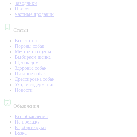
Заводчики
Приюты
Частные продавцы
Статьи
Все статьи
Породы собак
Мечтаете о щенке
Выбираем щенка
Щенок дома
Здоровье собак
Питание собак
Дрессировка собак
Уход и содержание
Новости
Объявления
Все объявления
На продажу
В добрые руки
Вязка