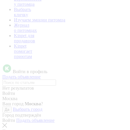
у питомца
Выбрать
кличку
Изучаем эмоции питомца
Журнал
о питомцах
Kinpet для
продавцов
Kinpet
помогает
приютам
Войти в профиль
Подать объявление
Нет результатов
Войти
Москва
Ваш город
Москва
?
Выбрать город
Да
Город подтверждён
Войти
Подать объявление