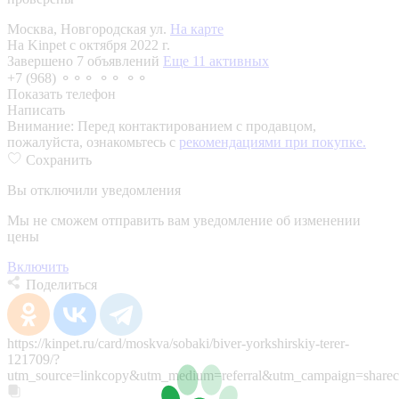
Москва, Новгородская ул.
На карте
На Kinpet c октября 2022 г.
Завершено 7 объявлений
Еще 11 активных
+7 (968) ⚬⚬⚬ ⚬⚬ ⚬⚬
Показать телефон
Написать
Внимание:
Перед контактированием с продавцом,
пожалуйста, ознакомьтесь с
рекомендациями при покупке.
Сохранить
Вы отключили уведомления
Мы не сможем отправить вам уведомление об изменении
цены
Включить
Поделиться
https://kinpet.ru/card/moskva/sobaki/biver-yorkshirskiy-terer-
121709/?
utm_source=linkcopy&utm_medium=referral&utm_campaign=sharec