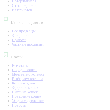
Потерявшиеся
От заводчиков
Из приютов
Каталог продавцов
Все продавцы
Заводчики
Приюты
Частные продавцы
Статьи
Все статьи
Породы кошек
Мечтаете о котенке
Выбираем котенка
Котенок дома
Здоровье кошек
Питание кошек
Поведение кошек
Уход и содержание
Новости