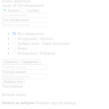
Поиск животных
среди 20 329 объявлений
Кошки
Собаки
Тип объявления
Все объявления
На продажу / Купить
Добрые руки / Взять бесплатно
Вязка
Потерялись / Найдены
Сбросить
Применить
Породы кошек
Выбрать все
Популярные
Каталог пород
Ничего не найдено
Укажите другую породу