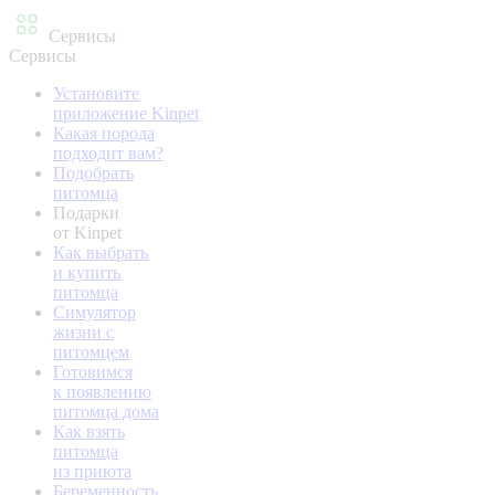
Сервисы
Сервисы
Установите
приложение Kinpet
Какая порода
подходит вам?
Подобрать
питомца
Подарки
от Kinpet
Как выбрать
и купить
питомца
Симулятор
жизни с
питомцем
Готовимся
к появлению
питомца дома
Как взять
питомца
из приюта
Беременность