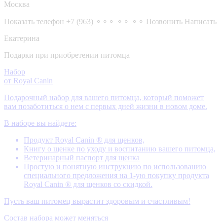
Москва
Показать телефон
+7 (963) ⚬⚬⚬ ⚬⚬ ⚬⚬
Позвонить
Написать
Екатерина
Подарки при приобретении питомца
Набор
от Royal Canin
Подарочный набор для вашего питомца, который поможет
вам позаботиться о нем с первых дней жизни в новом доме.
В наборе вы найдете:
Продукт Royal Canin ® для щенков,
Книгу о щенке по уходу и воспитанию вашего питомца,
Ветеринарный паспорт для щенка
Простую и понятную инструкцию по использованию
специального предложения на 1-ую покупку продукта
Royal Canin ® для щенков со скидкой.
Пусть ваш питомец вырастит здоровым и счастливым!
Состав набора может меняться