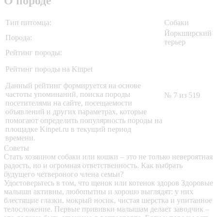
О породе
Тип питомца:
Собаки
Йоркширский
Порода:
терьер
Рейтинг породы:
Рейтинг породы на Kinpet
Данный рейтинг формируется на основе
частоты упоминаний, поиска породы
№ 7 из 519
посетителями на сайте, посещаемости
объявлений и других параметрах, которые
помогают определить популярность породы на
площадке Kinpet.ru в текущий период
времени.
Советы
Стать хозяином собаки или кошки – это не только невероятная
радость, но и огромная ответственность. Как выбрать
будущего четвероного члена семьи?
Удостоверьтесь в том, что щенок или котенок здоров
Здоровые
малыши активны, любопытны и хорошо выглядят: у них
блестящие глазки, мокрый носик, чистая шерстка и упитанное
телосложение. Первые прививки малышам делает заводчик –