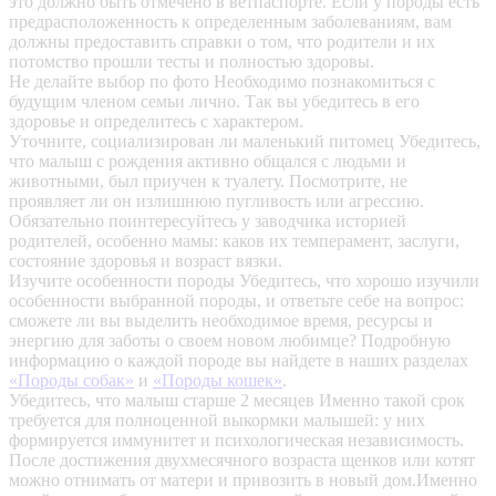
это должно быть отмечено в ветпаспорте. Если у породы есть
предрасположенность к определенным заболеваниям, вам
должны предоставить справки о том, что родители и их
потомство прошли тесты и полностью здоровы.
Не делайте выбор по фото
Необходимо познакомиться с
будущим членом семьи лично. Так вы убедитесь в его
здоровье и определитесь с характером.
Уточните, социализирован ли маленький питомец
Убедитесь,
что малыш с рождения активно общался с людьми и
животными, был приучен к туалету. Посмотрите, не
проявляет ли он излишнюю пугливость или агрессию.
Обязательно поинтересуйтесь у заводчика историей
родителей, особенно мамы: каков их темперамент, заслуги,
состояние здоровья и возраст вязки.
Изучите особенности породы
Убедитесь, что хорошо изучили
особенности выбранной породы, и ответьте себе на вопрос:
сможете ли вы выделить необходимое время, ресурсы и
энергию для заботы о своем новом любимце? Подробную
информацию о каждой породе вы найдете в наших разделах
«Породы собак»
и
«Породы кошек»
.
Убедитесь, что малыш старше 2 месяцев
Именно такой срок
требуется для полноценной выкормки малышей: у них
формируется иммунитет и психологическая независимость.
После достижения двухмесячного возраста щенков или котят
можно отнимать от матери и привозить в новый дом.Именно