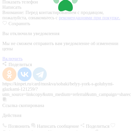
Показать телефон
Написать
Внимание:
Перед контактированием с продавцом,
пожалуйста, ознакомьтесь с
рекомендациями при покупке.
Сохранить
Вы отключили уведомления
Мы не сможем отправить вам уведомление об изменении
цены
Включить
Поделиться
https://kinpet.ru/card/moskva/sobaki/belyy-york-s-golubymi-
glazkami-121259/?
utm_source=linkcopy&utm_medium=referral&utm_campaign=sharec
Ссылка скопирована
Действия
Позвонить
Написать сообщение
Поделиться