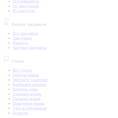
Потерявшиеся
От заводчиков
Из приютов
Каталог продавцов
Все продавцы
Заводчики
Приюты
Частные продавцы
Статьи
Все статьи
Породы кошек
Мечтаете о котенке
Выбираем котенка
Котенок дома
Здоровье кошек
Питание кошек
Поведение кошек
Уход и содержание
Новости