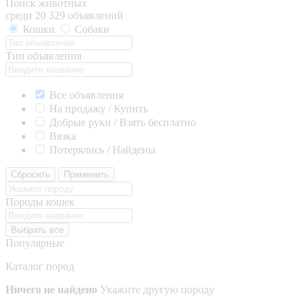
Поиск животных
среди 20 329 объявлений
Кошки
Собаки
Тип объявления
Все объявления
На продажу / Купить
Добрые руки / Взять бесплатно
Вязка
Потерялись / Найдены
Сбросить
Применить
Породы кошек
Выбрать все
Популярные
Каталог пород
Ничего не найдено
Укажите другую породу