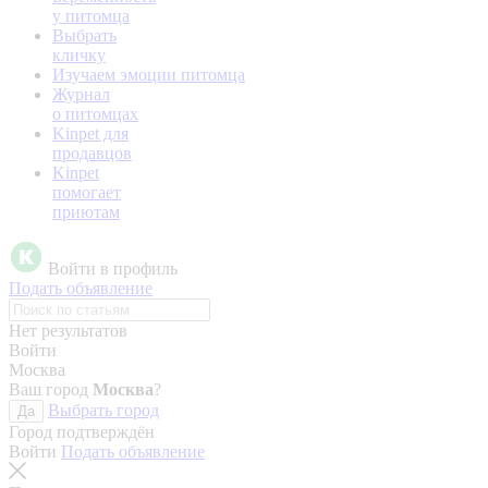
у питомца
Выбрать
кличку
Изучаем эмоции питомца
Журнал
о питомцах
Kinpet для
продавцов
Kinpet
помогает
приютам
Войти в профиль
Подать объявление
Нет результатов
Войти
Москва
Ваш город
Москва
?
Выбрать город
Да
Город подтверждён
Войти
Подать объявление