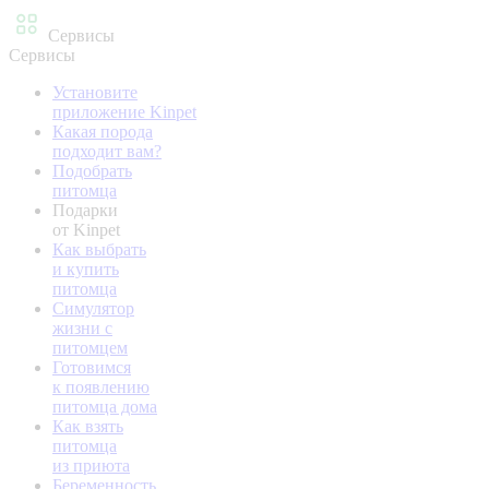
Сервисы
Сервисы
Установите
приложение Kinpet
Какая порода
подходит вам?
Подобрать
питомца
Подарки
от Kinpet
Как выбрать
и купить
питомца
Симулятор
жизни с
питомцем
Готовимся
к появлению
питомца дома
Как взять
питомца
из приюта
Беременность