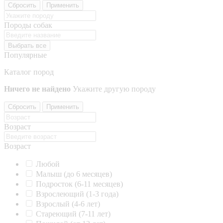
Сбросить
Применить
Породы собак
Выбрать все
Популярные
Каталог пород
Ничего не найдено
Укажите другую породу
Сбросить
Применить
Возраст
Возраст
Любой
Малыш (до 6 месяцев)
Подросток (6-11 месяцев)
Взрослеющий (1-3 года)
Взрослый (4-6 лет)
Стареющий (7-11 лет)