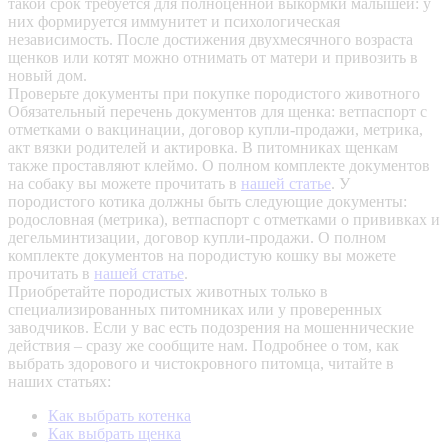
такой срок требуется для полноценной выкормки малышей: у
них формируется иммунитет и психологическая
независимость. После достижения двухмесячного возраста
щенков или котят можно отнимать от матери и привозить в
новый дом.
Проверьте документы при покупке породистого животного
Обязательный перечень документов для щенка: ветпаспорт с
отметками о вакцинации, договор купли-продажи, метрика,
акт вязки родителей и актировка. В питомниках щенкам
также проставляют клеймо. О полном комплекте документов
на собаку вы можете прочитать в
нашей статье
.
У
породистого котика должны быть следующие документы:
родословная (метрика), ветпаспорт с отметками о прививках и
дегельминтизации, договор купли-продажи. О полном
комплекте документов на породистую кошку вы можете
прочитать в
нашей статье
.
Приобретайте породистых животных только в
специализированных питомниках или у проверенных
заводчиков. Если у вас есть подозрения на мошеннические
действия – сразу же сообщите нам.
Подробнее о том, как
выбрать здорового и чистокровного питомца, читайте в
наших статьях:
Как выбрать котенка
Как выбрать щенка