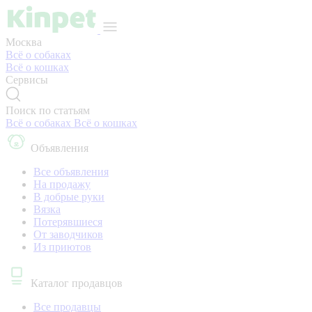
Москва
Всё о собаках
Всё о кошках
Сервисы
Поиск по статьям
Всё о собаках
Всё о кошках
Объявления
Все объявления
На продажу
В добрые руки
Вязка
Потерявшиеся
От заводчиков
Из приютов
Каталог продавцов
Все продавцы