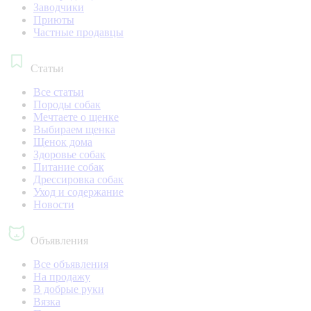
Заводчики
Приюты
Частные продавцы
Статьи
Все статьи
Породы собак
Мечтаете о щенке
Выбираем щенка
Щенок дома
Здоровье собак
Питание собак
Дрессировка собак
Уход и содержание
Новости
Объявления
Все объявления
На продажу
В добрые руки
Вязка