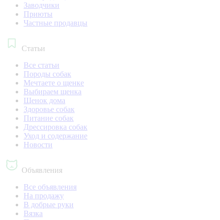
Заводчики
Приюты
Частные продавцы
Статьи
Все статьи
Породы собак
Мечтаете о щенке
Выбираем щенка
Щенок дома
Здоровье собак
Питание собак
Дрессировка собак
Уход и содержание
Новости
Объявления
Все объявления
На продажу
В добрые руки
Вязка