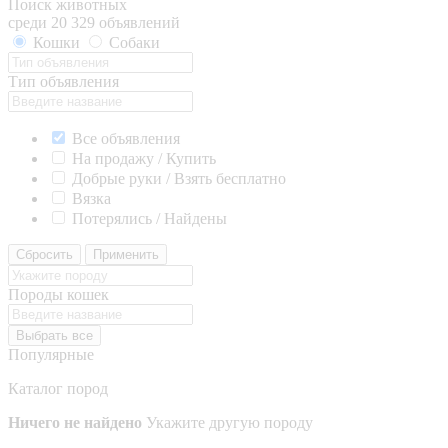
Поиск животных
среди 20 329 объявлений
Кошки
Собаки
Тип объявления
Все объявления
На продажу / Купить
Добрые руки / Взять бесплатно
Вязка
Потерялись / Найдены
Сбросить
Применить
Породы кошек
Выбрать все
Популярные
Каталог пород
Ничего не найдено
Укажите другую породу