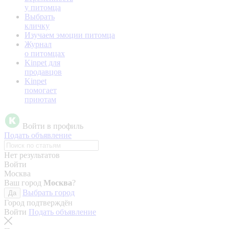
у питомца
Выбрать
кличку
Изучаем эмоции питомца
Журнал
о питомцах
Kinpet для
продавцов
Kinpet
помогает
приютам
Войти в профиль
Подать объявление
Нет результатов
Войти
Москва
Ваш город
Москва
?
Выбрать город
Да
Город подтверждён
Войти
Подать объявление