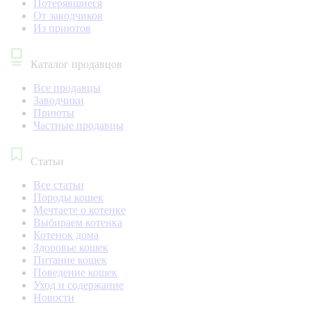
Потерявшиеся
От заводчиков
Из приютов
Каталог продавцов
Все продавцы
Заводчики
Приюты
Частные продавцы
Статьи
Все статьи
Породы кошек
Мечтаете о котенке
Выбираем котенка
Котенок дома
Здоровье кошек
Питание кошек
Поведение кошек
Уход и содержание
Новости