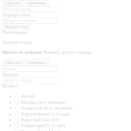
Сбросить
Применить
Породы собак
Выбрать все
Популярные
Каталог пород
Ничего не найдено
Укажите другую породу
Сбросить
Применить
Возраст
Возраст
Любой
Малыш (до 6 месяцев)
Подросток (6-11 месяцев)
Взрослеющий (1-3 года)
Взрослый (4-6 лет)
Стареющий (7-11 лет)