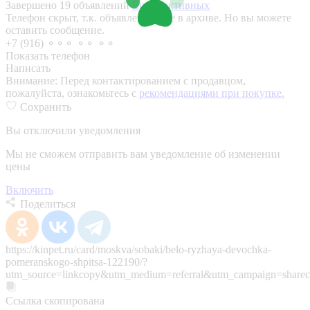
Завершено 19 объявлений
Еще 6 активных
Телефон скрыт, т.к. объявление уже в архиве. Но вы можете
оставить сообщение.
+7 (916) ⚬⚬⚬ ⚬⚬ ⚬⚬
Показать телефон
Написать
Внимание:
Перед контактированием с продавцом,
пожалуйста, ознакомьтесь с
рекомендациями при покупке.
Сохранить
Вы отключили уведомления
Мы не сможем отправить вам уведомление об изменении
цены
Включить
Поделиться
https://kinpet.ru/card/moskva/sobaki/belo-ryzhaya-devochka-
pomeranskogo-shpitsa-122190/?
utm_source=linkcopy&utm_medium=referral&utm_campaign=sharec
Ссылка скопирована