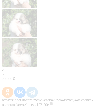
70 000 ₽
https://kinpet.ru/card/moskva/sobaki/belo-ryzhaya-devochka-
pomeranskogo-shpitsa-122190/