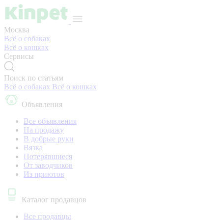
Москва
Всё о собаках
Всё о кошках
Сервисы
Поиск по статьям
Всё о собаках
Всё о кошках
Объявления
Все объявления
На продажу
В добрые руки
Вязка
Потерявшиеся
От заводчиков
Из приютов
Каталог продавцов
Все продавцы