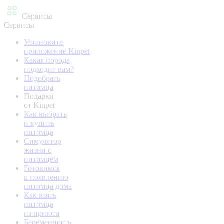
Сервисы
Сервисы
Установите
приложение Kinpet
Какая порода
подходит вам?
Подобрать
питомца
Подарки
от Kinpet
Как выбрать
и купить
питомца
Симулятор
жизни с
питомцем
Готовимся
к появлению
питомца дома
Как взять
питомца
из приюта
Беременность