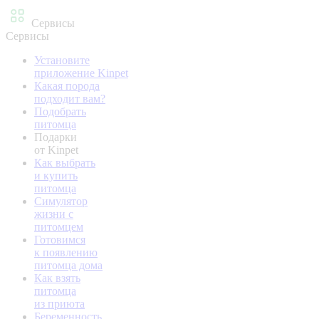
Сервисы
Сервисы
Установите
приложение Kinpet
Какая порода
подходит вам?
Подобрать
питомца
Подарки
от Kinpet
Как выбрать
и купить
питомца
Симулятор
жизни с
питомцем
Готовимся
к появлению
питомца дома
Как взять
питомца
из приюта
Беременность