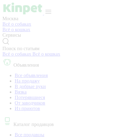
Москва
Всё о собаках
Всё о кошках
Сервисы
Поиск по статьям
Всё о собаках
Всё о кошках
Объявления
Все объявления
На продажу
В добрые руки
Вязка
Потерявшиеся
От заводчиков
Из приютов
Каталог продавцов
Все продавцы