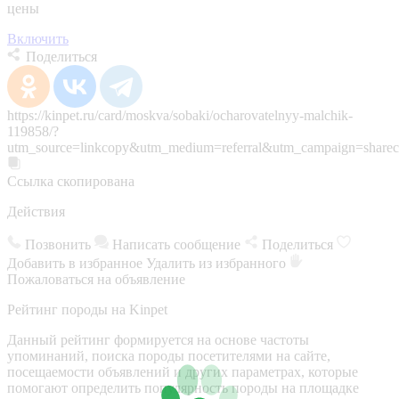
цены
Включить
Поделиться
https://kinpet.ru/card/moskva/sobaki/ocharovatelnyy-malchik-
119858/?
utm_source=linkcopy&utm_medium=referral&utm_campaign=sharec
Ссылка скопирована
Действия
Позвонить
Написать сообщение
Поделиться
Добавить в избранное
Удалить из избранного
Пожаловаться на объявление
Рейтинг породы на Kinpet
Данный рейтинг формируется на основе частоты
упоминаний, поиска породы посетителями на сайте,
посещаемости объявлений и других параметрах, которые
помогают определить популярность породы на площадке