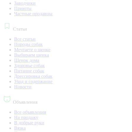
Заводчики
Приюты
Частные продавцы
Статьи
Все статьи
Породы собак
Мечтаете о щенке
Выбираем щенка
Щенок дома
Здоровье собак
Питание собак
Дрессировка собак
Уход и содержание
Новости
Объявления
Все объявления
На продажу
В добрые руки
Вязка