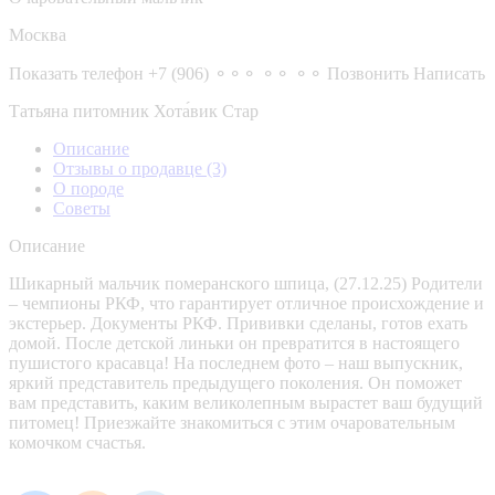
Москва
Показать телефон
+7 (906) ⚬⚬⚬ ⚬⚬ ⚬⚬
Позвонить
Написать
Татьяна питомник Хота́вик Стар
Описание
Отзывы о продавце
(3)
О породе
Советы
Описание
Шикарный мальчик померанского шпица, (27.12.25) Родители
– чемпионы РКФ, что гарантирует отличное происхождение и
экстерьер. Документы РКФ. Прививки сделаны, готов ехать
домой. После детской линьки он превратится в настоящего
пушистого красавца! На последнем фото – наш выпускник,
яркий представитель предыдущего поколения. Он поможет
вам представить, каким великолепным вырастет ваш будущий
питомец! Приезжайте знакомиться с этим очаровательным
комочком счастья.