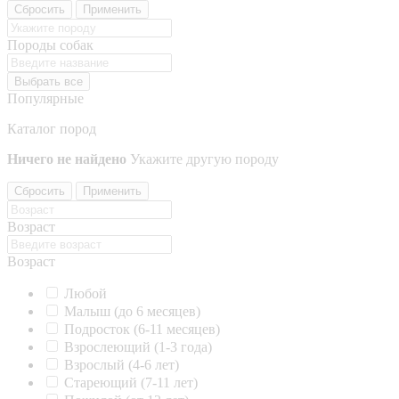
Сбросить
Применить
Породы собак
Выбрать все
Популярные
Каталог пород
Ничего не найдено
Укажите другую породу
Сбросить
Применить
Возраст
Возраст
Любой
Малыш (до 6 месяцев)
Подросток (6-11 месяцев)
Взрослеющий (1-3 года)
Взрослый (4-6 лет)
Стареющий (7-11 лет)