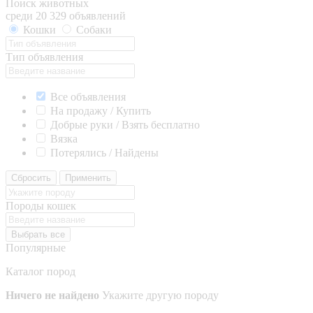
Поиск животных
среди 20 329 объявлений
Кошки
Собаки
Тип объявления
Все объявления
На продажу / Купить
Добрые руки / Взять бесплатно
Вязка
Потерялись / Найдены
Сбросить
Применить
Породы кошек
Выбрать все
Популярные
Каталог пород
Ничего не найдено
Укажите другую породу