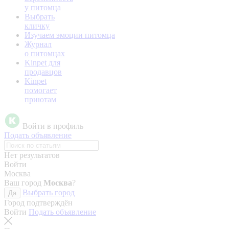
у питомца
Выбрать
кличку
Изучаем эмоции питомца
Журнал
о питомцах
Kinpet для
продавцов
Kinpet
помогает
приютам
Войти в профиль
Подать объявление
Нет результатов
Войти
Москва
Ваш город
Москва
?
Выбрать город
Да
Город подтверждён
Войти
Подать объявление