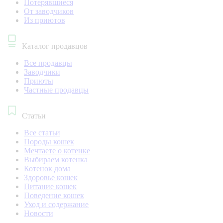
Потерявшиеся
От заводчиков
Из приютов
Каталог продавцов
Все продавцы
Заводчики
Приюты
Частные продавцы
Статьи
Все статьи
Породы кошек
Мечтаете о котенке
Выбираем котенка
Котенок дома
Здоровье кошек
Питание кошек
Поведение кошек
Уход и содержание
Новости