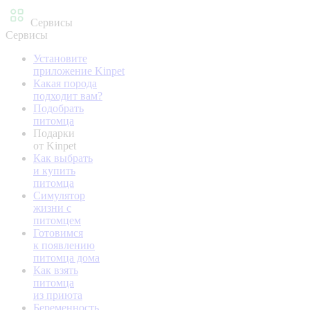
Сервисы
Сервисы
Установите
приложение Kinpet
Какая порода
подходит вам?
Подобрать
питомца
Подарки
от Kinpet
Как выбрать
и купить
питомца
Симулятор
жизни с
питомцем
Готовимся
к появлению
питомца дома
Как взять
питомца
из приюта
Беременность