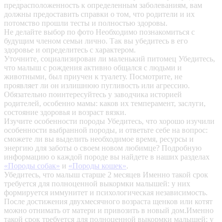
предрасположенность к определенным заболеваниям, вам
должны предоставить справки о том, что родители и их
потомство прошли тесты и полностью здоровы.
Не делайте выбор по фото
Необходимо познакомиться с
будущим членом семьи лично. Так вы убедитесь в его
здоровье и определитесь с характером.
Уточните, социализирован ли маленький питомец
Убедитесь,
что малыш с рождения активно общался с людьми и
животными, был приучен к туалету. Посмотрите, не
проявляет ли он излишнюю пугливость или агрессию.
Обязательно поинтересуйтесь у заводчика историей
родителей, особенно мамы: каков их темперамент, заслуги,
состояние здоровья и возраст вязки.
Изучите особенности породы
Убедитесь, что хорошо изучили
особенности выбранной породы, и ответьте себе на вопрос:
сможете ли вы выделить необходимое время, ресурсы и
энергию для заботы о своем новом любимце? Подробную
информацию о каждой породе вы найдете в наших разделах
«Породы собак»
и
«Породы кошек»
.
Убедитесь, что малыш старше 2 месяцев
Именно такой срок
требуется для полноценной выкормки малышей: у них
формируется иммунитет и психологическая независимость.
После достижения двухмесячного возраста щенков или котят
можно отнимать от матери и привозить в новый дом.Именно
такой срок требуется для полноценной выкормки малышей: у