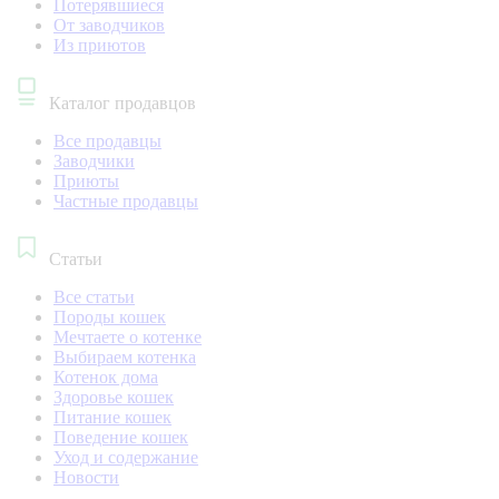
Потерявшиеся
От заводчиков
Из приютов
Каталог продавцов
Все продавцы
Заводчики
Приюты
Частные продавцы
Статьи
Все статьи
Породы кошек
Мечтаете о котенке
Выбираем котенка
Котенок дома
Здоровье кошек
Питание кошек
Поведение кошек
Уход и содержание
Новости