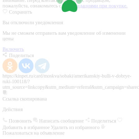
Внимание:
Перед контактированием с продавцом,
пожалуйста, ознакомьтесь с
рекомендациями при покупке.
Сохранить
Вы отключили уведомления
Мы не сможем отправить вам уведомление об изменении
цены
Включить
Поделиться
https://kinpet.ru/card/moskva/sobaki/amerikanskiy-bulli-v-dobrye-
ruki-100118/?
utm_source=linkcopy&utm_medium=referral&utm_campaign=sharec
Ссылка скопирована
Действия
Позвонить
Написать сообщение
Поделиться
Добавить в избранное
Удалить из избранного
Пожаловаться на объявление