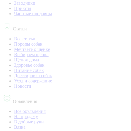
Заводчики
Приюты
Частные продавцы
Статьи
Все статьи
Породы собак
Мечтаете о щенке
Выбираем щенка
Щенок дома
Здоровье собак
Питание собак
Дрессировка собак
Уход и содержание
Новости
Объявления
Все объявления
На продажу
В добрые руки
Вязка