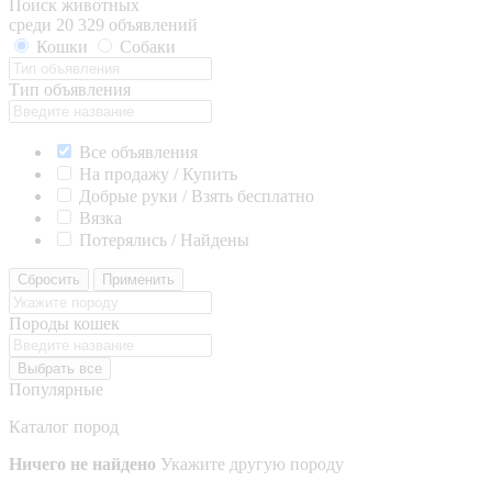
Поиск животных
среди 20 329 объявлений
Кошки
Собаки
Тип объявления
Все объявления
На продажу / Купить
Добрые руки / Взять бесплатно
Вязка
Потерялись / Найдены
Сбросить
Применить
Породы кошек
Выбрать все
Популярные
Каталог пород
Ничего не найдено
Укажите другую породу