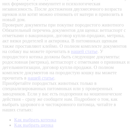
них формируется иммунитет и психологическая
независимость. После достижения двухмесячного возраста
щенков или котят можно отнимать от матери и привозить в
новый дом.
Проверьте документы при покупке породистого животного
Обязательный перечень документов для щенка: ветпаспорт с
отметками о вакцинации, договор купли-продажи, метрика,
акт вязки родителей и актировка. В питомниках щенкам
также проставляют клеймо. О полном комплекте документов
на собаку вы можете прочитать в
нашей статье
.
У
породистого котика должны быть следующие документы:
родословная (метрика), ветпаспорт с отметками о прививках и
дегельминтизации, договор купли-продажи. О полном
комплекте документов на породистую кошку вы можете
прочитать в
нашей статье
.
Приобретайте породистых животных только в
специализированных питомниках или у проверенных
заводчиков. Если у вас есть подозрения на мошеннические
действия – сразу же сообщите нам.
Подробнее о том, как
выбрать здорового и чистокровного питомца, читайте в
наших статьях:
Как выбрать котенка
Как выбрать щенка