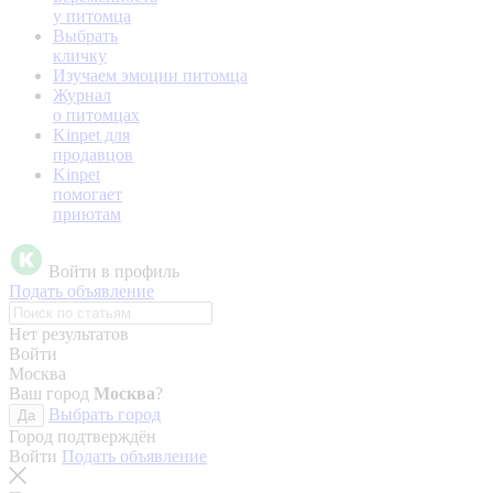
у питомца
Выбрать
кличку
Изучаем эмоции питомца
Журнал
о питомцах
Kinpet для
продавцов
Kinpet
помогает
приютам
Войти в профиль
Подать объявление
Нет результатов
Войти
Москва
Ваш город
Москва
?
Выбрать город
Да
Город подтверждён
Войти
Подать объявление