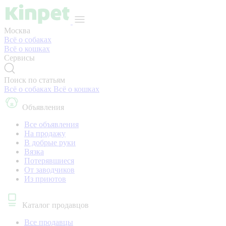
Москва
Всё о собаках
Всё о кошках
Сервисы
Поиск по статьям
Всё о собаках
Всё о кошках
Объявления
Все объявления
На продажу
В добрые руки
Вязка
Потерявшиеся
От заводчиков
Из приютов
Каталог продавцов
Все продавцы