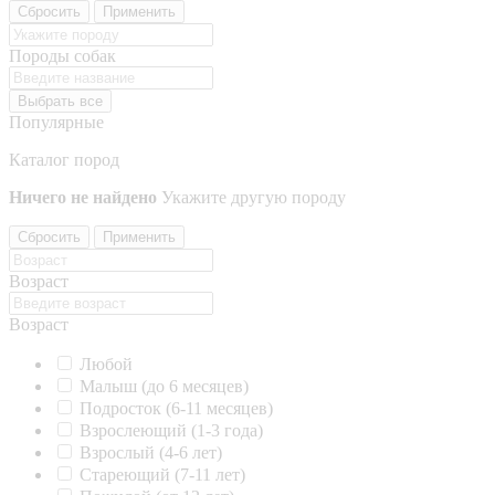
Сбросить
Применить
Породы собак
Выбрать все
Популярные
Каталог пород
Ничего не найдено
Укажите другую породу
Сбросить
Применить
Возраст
Возраст
Любой
Малыш (до 6 месяцев)
Подросток (6-11 месяцев)
Взрослеющий (1-3 года)
Взрослый (4-6 лет)
Стареющий (7-11 лет)