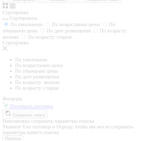
Сортировка
Сортировать
По умолчанию
По возрастанию цены
По
убыванию цены
По дате размещения
По возрасту:
моложе
По возрасту: старше
Сортировка
По умолчанию
По возрастанию цены
По убыванию цены
По дате размещения
По возрасту: моложе
По возрасту: старше
Фильтры
Подобрать питомца
Сохранить поиск
Невозможно сохранить параметры поиска
Укажите Тип питомца и Породу, чтобы мы могли сохранить
параметры вашего поиска
Понятно