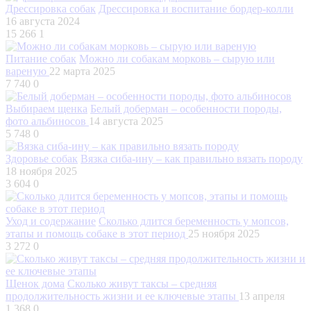
Дрессировка собак
Дрессировка и воспитание бордер-колли
16 августа 2024
15 266
1
Питание собак
Можно ли собакам морковь – сырую или
вареную
22 марта 2025
7 740
0
Выбираем щенка
Белый доберман – особенности породы,
фото альбиносов
14 августа 2025
5 748
0
Здоровье собак
Вязка сиба-ину – как правильно вязать породу
18 ноября 2025
3 604
0
Уход и содержание
Сколько длится беременность у мопсов,
этапы и помощь собаке в этот период
25 ноября 2025
3 272
0
Щенок дома
Сколько живут таксы – средняя
продолжительность жизни и ее ключевые этапы
13 апреля
1 368
0