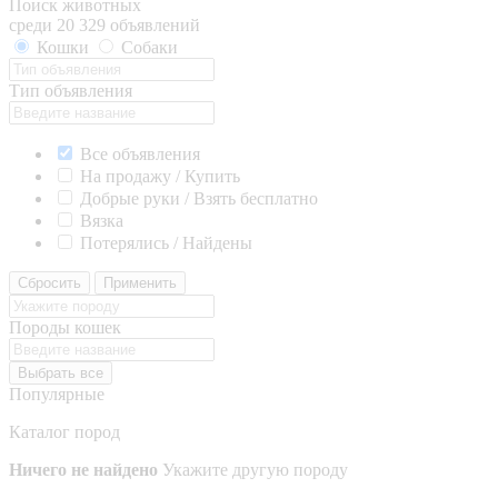
Поиск животных
среди 20 329 объявлений
Кошки
Собаки
Тип объявления
Все объявления
На продажу / Купить
Добрые руки / Взять бесплатно
Вязка
Потерялись / Найдены
Сбросить
Применить
Породы кошек
Выбрать все
Популярные
Каталог пород
Ничего не найдено
Укажите другую породу