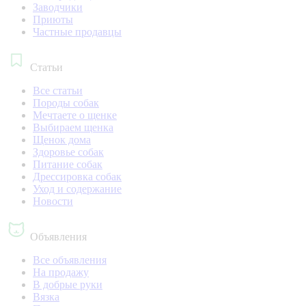
Заводчики
Приюты
Частные продавцы
Статьи
Все статьи
Породы собак
Мечтаете о щенке
Выбираем щенка
Щенок дома
Здоровье собак
Питание собак
Дрессировка собак
Уход и содержание
Новости
Объявления
Все объявления
На продажу
В добрые руки
Вязка