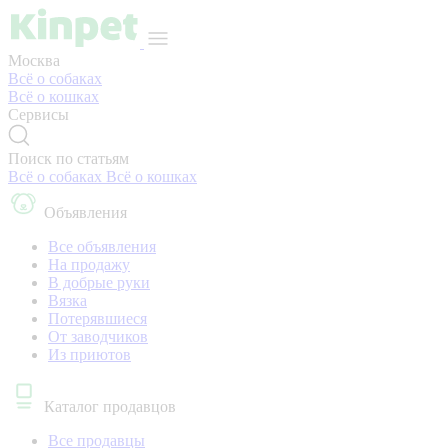
Москва
Всё о собаках
Всё о кошках
Сервисы
Поиск по статьям
Всё о собаках
Всё о кошках
Объявления
Все объявления
На продажу
В добрые руки
Вязка
Потерявшиеся
От заводчиков
Из приютов
Каталог продавцов
Все продавцы