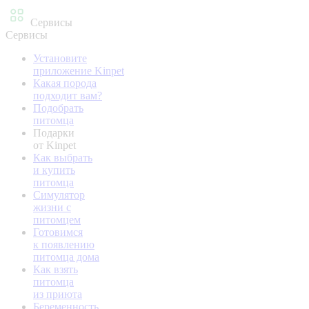
Сервисы
Сервисы
Установите
приложение Kinpet
Какая порода
подходит вам?
Подобрать
питомца
Подарки
от Kinpet
Как выбрать
и купить
питомца
Симулятор
жизни с
питомцем
Готовимся
к появлению
питомца дома
Как взять
питомца
из приюта
Беременность