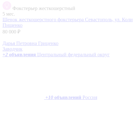
Фокстерьер жесткошерстный
5 мес.
Щенок жесткошерстного фокстерьера
Севастополь, ул. Коли
Пищенко
80 000 ₽
Дарья Петровна Гриценко
Заводчик
+
2
объявления
Центральный федеральный округ
+
10
объявлений
Россия