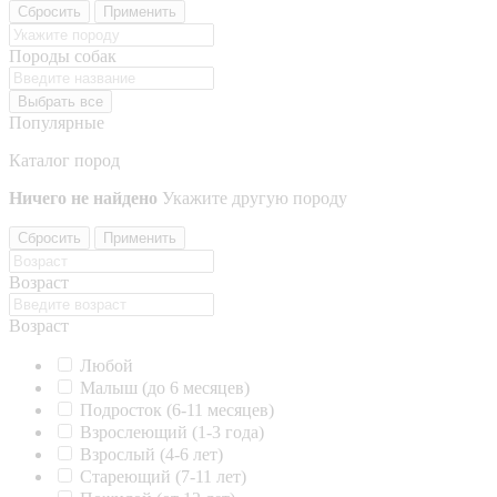
Сбросить
Применить
Породы собак
Выбрать все
Популярные
Каталог пород
Ничего не найдено
Укажите другую породу
Сбросить
Применить
Возраст
Возраст
Любой
Малыш (до 6 месяцев)
Подросток (6-11 месяцев)
Взрослеющий (1-3 года)
Взрослый (4-6 лет)
Стареющий (7-11 лет)