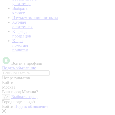
у питомца
Выбрать
кличку
Изучаем эмоции питомца
Журнал
о питомцах
Kinpet для
продавцов
Kinpet
помогает
приютам
Войти в профиль
Подать объявление
Нет результатов
Войти
Москва
Ваш город
Москва
?
Выбрать город
Да
Город подтверждён
Войти
Подать объявление