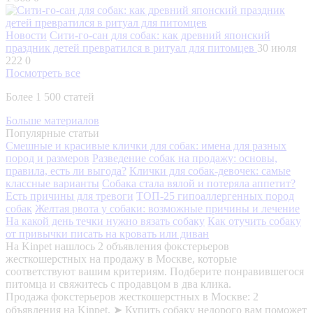
Новости
Сити-го-сан для собак: как древний японский
праздник детей превратился в ритуал для питомцев
30 июля
222
0
Посмотреть все
Более 1 500 статей
Больше материалов
Популярные статьи
Смешные и красивые клички для собак: имена для разных
пород и размеров
Разведение собак на продажу: основы,
правила, есть ли выгода?
Клички для собак-девочек: самые
классные варианты
Собака стала вялой и потеряла аппетит?
Есть причины для тревоги
ТОП-25 гипоаллергенных пород
собак
Желтая рвота у собаки: возможные причины и лечение
На какой день течки нужно вязать собаку
Как отучить собаку
от привычки писать на кровать или диван
На Kinpet нашлось 2 объявления фокстерьеров
жесткошерстных на продажу в Москве, которые
соответствуют вашим критериям. Подберите понравившегося
питомца и свяжитесь с продавцом в два клика.
Продажа фокстерьеров жесткошерстных в Москве: 2
объявления на Kinpet. ➤ Купить собаку недорого вам поможет