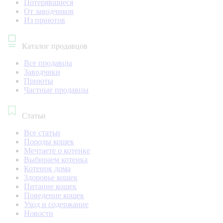
Потерявшиеся
От заводчиков
Из приютов
Каталог продавцов
Все продавцы
Заводчики
Приюты
Частные продавцы
Статьи
Все статьи
Породы кошек
Мечтаете о котенке
Выбираем котенка
Котенок дома
Здоровье кошек
Питание кошек
Поведение кошек
Уход и содержание
Новости