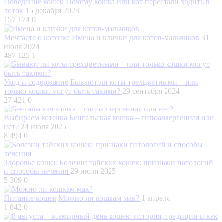
Поведение кошек
Почему кошка или кот перестали ходить в
лоток
15 декабря 2023
157 174
0
Мечтаете о котенке
Имена и клички для котов-мальчиков
31
июля 2024
487 125
1
Уход и содержание
Бывают ли коты трехцветными – или
только кошки могут быть такими?
29 сентября 2024
27 421
0
Выбираем котенка
Бенгальская кошка – гипоаллергенная или
нет?
24 июля 2025
8 494
0
Здоровье кошек
Болезни тайских кошек: признаки патологий
и способы лечения
29 июля 2025
5 309
0
Питание кошек
Можно ли кошкам мак?
1 апреля
1 842
0