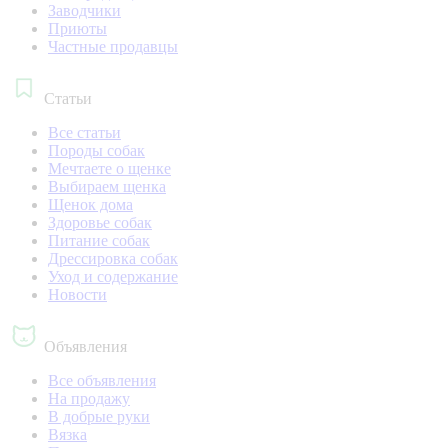
Заводчики
Приюты
Частные продавцы
Статьи
Все статьи
Породы собак
Мечтаете о щенке
Выбираем щенка
Щенок дома
Здоровье собак
Питание собак
Дрессировка собак
Уход и содержание
Новости
Объявления
Все объявления
На продажу
В добрые руки
Вязка