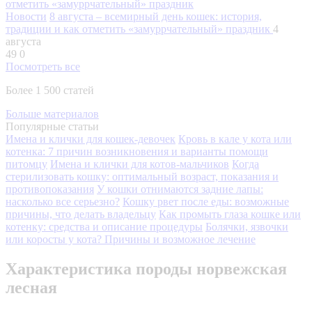
Новости
8 августа – всемирный день кошек: история,
традиции и как отметить «замуррчательный» праздник
4
августа
49
0
Посмотреть все
Более 1 500 статей
Больше материалов
Популярные статьи
Имена и клички для кошек-девочек
Кровь в кале у кота или
котенка: 7 причин возникновения и варианты помощи
питомцу
Имена и клички для котов-мальчиков
Когда
стерилизовать кошку: оптимальный возраст, показания и
противопоказания
У кошки отнимаются задние лапы:
насколько все серьезно?
Кошку рвет после еды: возможные
причины, что делать владельцу
Как промыть глаза кошке или
котенку: средства и описание процедуры
Болячки, язвочки
или коросты у кота? Причины и возможное лечение
Характеристика породы норвежская
лесная