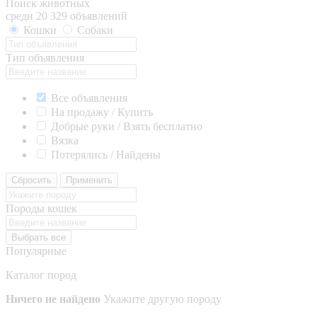
Поиск животных
среди 20 329 объявлений
Кошки
Собаки
Тип объявления
Все объявления
На продажу / Купить
Добрые руки / Взять бесплатно
Вязка
Потерялись / Найдены
Сбросить
Применить
Породы кошек
Выбрать все
Популярные
Каталог пород
Ничего не найдено
Укажите другую породу