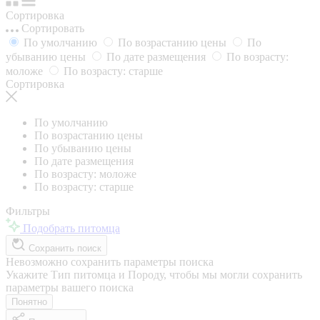
Сортировка
Сортировать
По умолчанию
По возрастанию цены
По
убыванию цены
По дате размещения
По возрасту:
моложе
По возрасту: старше
Сортировка
По умолчанию
По возрастанию цены
По убыванию цены
По дате размещения
По возрасту: моложе
По возрасту: старше
Фильтры
Подобрать питомца
Сохранить поиск
Невозможно сохранить параметры поиска
Укажите Тип питомца и Породу, чтобы мы могли сохранить
параметры вашего поиска
Понятно