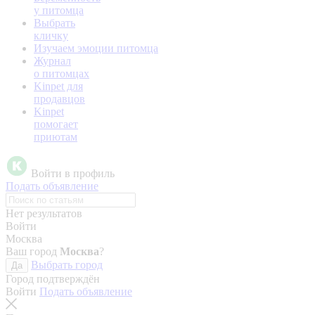
у питомца
Выбрать
кличку
Изучаем эмоции питомца
Журнал
о питомцах
Kinpet для
продавцов
Kinpet
помогает
приютам
Войти в профиль
Подать объявление
Нет результатов
Войти
Москва
Ваш город
Москва
?
Выбрать город
Да
Город подтверждён
Войти
Подать объявление