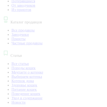
Потерявшиеся
От заводчиков
Из приютов
Каталог продавцов
Все продавцы
Заводчики
Приюты
Частные продавцы
Статьи
Все статьи
Породы кошек
Мечтаете о котенке
Выбираем котенка
Котенок дома
Здоровье кошек
Питание кошек
Поведение кошек
Уход и содержание
Новости