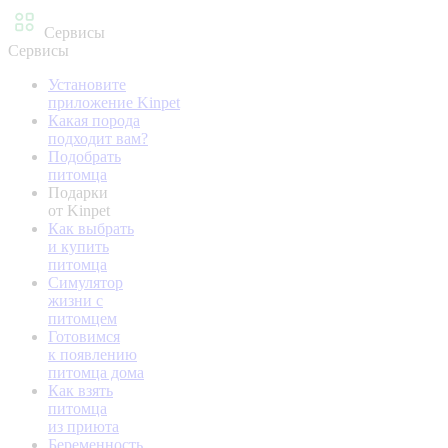
Сервисы
Сервисы
Установите
приложение Kinpet
Какая порода
подходит вам?
Подобрать
питомца
Подарки
от Kinpet
Как выбрать
и купить
питомца
Симулятор
жизни с
питомцем
Готовимся
к появлению
питомца дома
Как взять
питомца
из приюта
Беременность