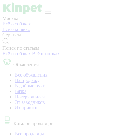
Москва
Всё о собаках
Всё о кошках
Сервисы
Поиск по статьям
Всё о собаках
Всё о кошках
Объявления
Все объявления
На продажу
В добрые руки
Вязка
Потерявшиеся
От заводчиков
Из приютов
Каталог продавцов
Все продавцы