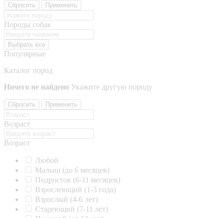
Сбросить
Применить
Породы собак
Выбрать все
Популярные
Каталог пород
Ничего не найдено
Укажите другую породу
Сбросить
Применить
Возраст
Возраст
Любой
Малыш (до 6 месяцев)
Подросток (6-11 месяцев)
Взрослеющий (1-3 года)
Взрослый (4-6 лет)
Стареющий (7-11 лет)