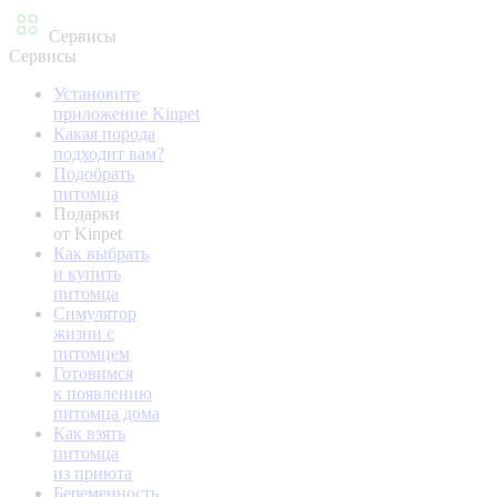
Сервисы
Сервисы
Установите
приложение Kinpet
Какая порода
подходит вам?
Подобрать
питомца
Подарки
от Kinpet
Как выбрать
и купить
питомца
Симулятор
жизни с
питомцем
Готовимся
к появлению
питомца дома
Как взять
питомца
из приюта
Беременность