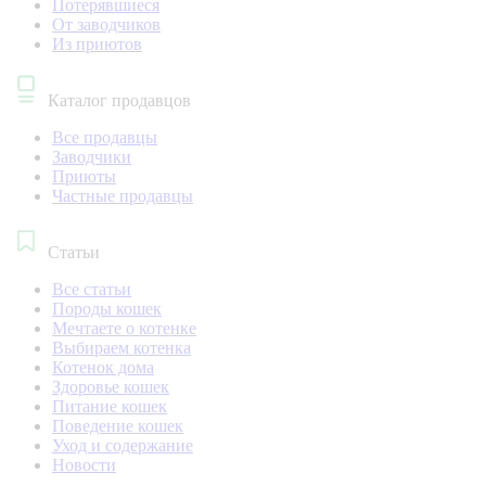
Потерявшиеся
От заводчиков
Из приютов
Каталог продавцов
Все продавцы
Заводчики
Приюты
Частные продавцы
Статьи
Все статьи
Породы кошек
Мечтаете о котенке
Выбираем котенка
Котенок дома
Здоровье кошек
Питание кошек
Поведение кошек
Уход и содержание
Новости