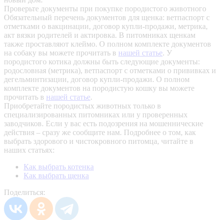
Проверьте документы при покупке породистого животного
Обязательный перечень документов для щенка: ветпаспорт с
отметками о вакцинации, договор купли-продажи, метрика,
акт вязки родителей и актировка. В питомниках щенкам
также проставляют клеймо. О полном комплекте документов
на собаку вы можете прочитать в
нашей статье
.
У
породистого котика должны быть следующие документы:
родословная (метрика), ветпаспорт с отметками о прививках и
дегельминтизации, договор купли-продажи. О полном
комплекте документов на породистую кошку вы можете
прочитать в
нашей статье
.
Приобретайте породистых животных только в
специализированных питомниках или у проверенных
заводчиков. Если у вас есть подозрения на мошеннические
действия – сразу же сообщите нам.
Подробнее о том, как
выбрать здорового и чистокровного питомца, читайте в
наших статьях:
Как выбрать котенка
Как выбрать щенка
Поделиться: