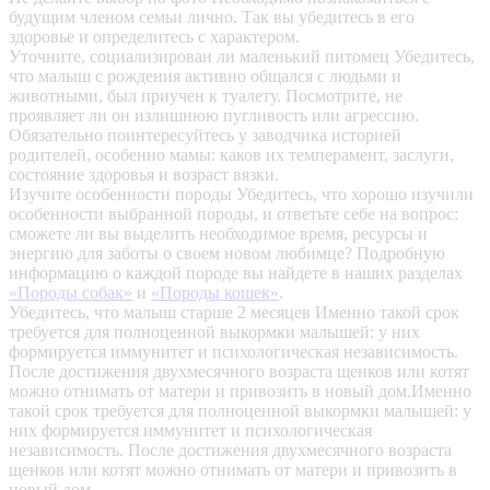
будущим членом семьи лично. Так вы убедитесь в его
здоровье и определитесь с характером.
Уточните, социализирован ли маленький питомец
Убедитесь,
что малыш с рождения активно общался с людьми и
животными, был приучен к туалету. Посмотрите, не
проявляет ли он излишнюю пугливость или агрессию.
Обязательно поинтересуйтесь у заводчика историей
родителей, особенно мамы: каков их темперамент, заслуги,
состояние здоровья и возраст вязки.
Изучите особенности породы
Убедитесь, что хорошо изучили
особенности выбранной породы, и ответьте себе на вопрос:
сможете ли вы выделить необходимое время, ресурсы и
энергию для заботы о своем новом любимце? Подробную
информацию о каждой породе вы найдете в наших разделах
«Породы собак»
и
«Породы кошек»
.
Убедитесь, что малыш старше 2 месяцев
Именно такой срок
требуется для полноценной выкормки малышей: у них
формируется иммунитет и психологическая независимость.
После достижения двухмесячного возраста щенков или котят
можно отнимать от матери и привозить в новый дом.Именно
такой срок требуется для полноценной выкормки малышей: у
них формируется иммунитет и психологическая
независимость. После достижения двухмесячного возраста
щенков или котят можно отнимать от матери и привозить в
новый дом.