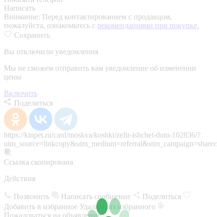
Написать
Внимание:
Перед контактированием с продавцом,
пожалуйста, ознакомьтесь с
рекомендациями при покупке.
Сохранить
Вы отключили уведомления
Мы не сможем отправить вам уведомление об изменении
цены
Включить
Поделиться
https://kinpet.ru/card/moskva/koshki/zefir-ishchet-dom-102836/?
utm_source=linkcopy&utm_medium=referral&utm_campaign=sharec
Ссылка скопирована
Действия
Позвонить
Написать сообщение
Поделиться
Добавить в избранное
Удалить из избранного
Пожаловаться на объявление