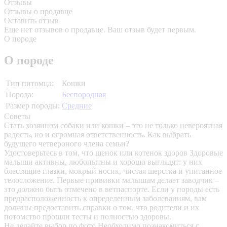
Отзывы
Отзывы о продавце
Оставить отзыв
Еще нет отзывов о продавце. Ваш отзыв будет первым.
О породе
О породе
Тип питомца:
Кошки
Порода:
Беспородная
Размер породы:
Средние
Советы
Стать хозяином собаки или кошки – это не только невероятная
радость, но и огромная ответственность. Как выбрать
будущего четвероного члена семьи?
Удостоверьтесь в том, что щенок или котенок здоров
Здоровые
малыши активны, любопытны и хорошо выглядят: у них
блестящие глазки, мокрый носик, чистая шерстка и упитанное
телосложение. Первые прививки малышам делает заводчик –
это должно быть отмечено в ветпаспорте. Если у породы есть
предрасположенность к определенным заболеваниям, вам
должны предоставить справки о том, что родители и их
потомство прошли тесты и полностью здоровы.
Не делайте выбор по фото
Необходимо познакомиться с