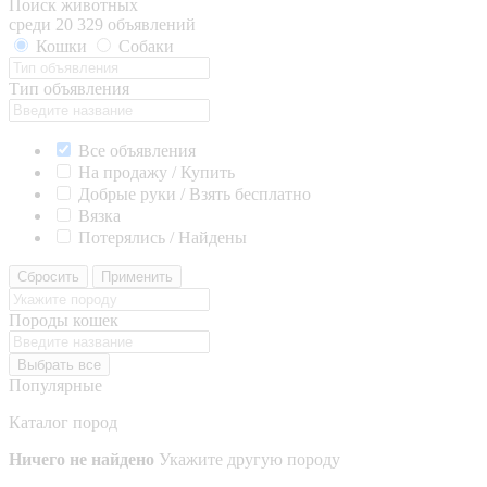
Поиск животных
среди 20 329 объявлений
Кошки
Собаки
Тип объявления
Все объявления
На продажу / Купить
Добрые руки / Взять бесплатно
Вязка
Потерялись / Найдены
Сбросить
Применить
Породы кошек
Выбрать все
Популярные
Каталог пород
Ничего не найдено
Укажите другую породу