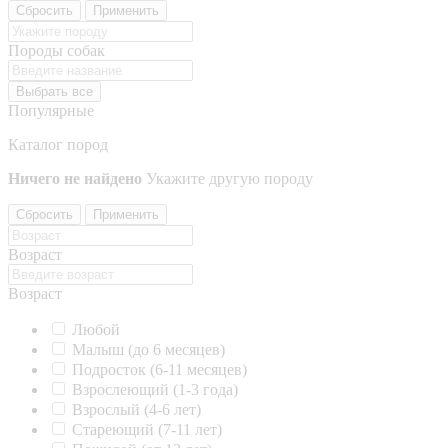
Сбросить
Применить
Породы собак
Выбрать все
Популярные
Каталог пород
Ничего не найдено
Укажите другую породу
Сбросить
Применить
Возраст
Возраст
Любой
Малыш (до 6 месяцев)
Подросток (6-11 месяцев)
Взрослеющий (1-3 года)
Взрослый (4-6 лет)
Стареющий (7-11 лет)