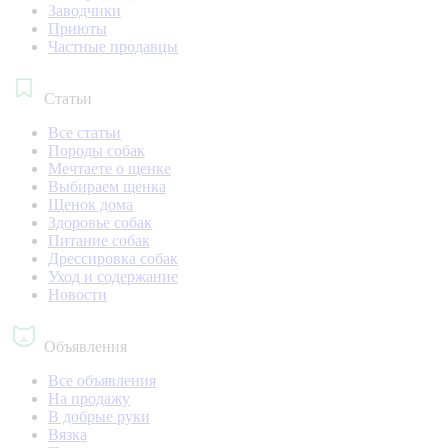
Заводчики
Приюты
Частные продавцы
Статьи
Все статьи
Породы собак
Мечтаете о щенке
Выбираем щенка
Щенок дома
Здоровье собак
Питание собак
Дрессировка собак
Уход и содержание
Новости
Объявления
Все объявления
На продажу
В добрые руки
Вязка