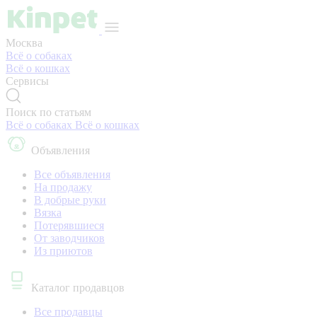
Москва
Всё о собаках
Всё о кошках
Сервисы
Поиск по статьям
Всё о собаках
Всё о кошках
Объявления
Все объявления
На продажу
В добрые руки
Вязка
Потерявшиеся
От заводчиков
Из приютов
Каталог продавцов
Все продавцы