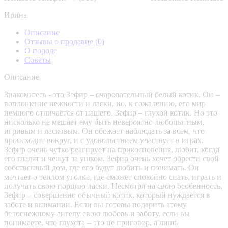
Ирина
Описание
Отзывы о продавце
(0)
О породе
Советы
Описание
Знакомьтесь - это Зефир – очаровательный белый котик. Он –
воплощение нежности и ласки, но, к сожалению, его мир
немного отличается от нашего. Зефир – глухой котик. Но это
нисколько не мешает ему быть невероятно любопытным,
игривым и ласковым. Он обожает наблюдать за всем, что
происходит вокруг, и с удовольствием участвует в играх.
Зефир очень чутко реагирует на прикосновения, любит, когда
его гладят и чешут за ушком. Зефир очень хочет обрести свой
собственный дом, где его будут любить и понимать. Он
мечтает о теплом уголке, где сможет спокойно спать, играть и
получать свою порцию ласки. Несмотря на свою особенность,
Зефир – совершенно обычный котик, который нуждается в
заботе и внимании. Если вы готовы подарить этому
белоснежному ангелу свою любовь и заботу, если вы
понимаете, что глухота – это не приговор, а лишь