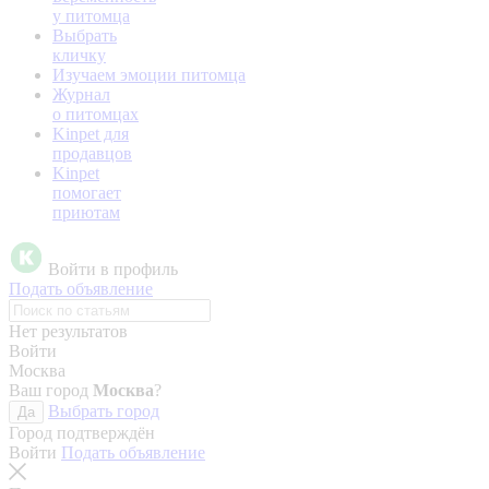
у питомца
Выбрать
кличку
Изучаем эмоции питомца
Журнал
о питомцах
Kinpet для
продавцов
Kinpet
помогает
приютам
Войти в профиль
Подать объявление
Нет результатов
Войти
Москва
Ваш город
Москва
?
Выбрать город
Да
Город подтверждён
Войти
Подать объявление