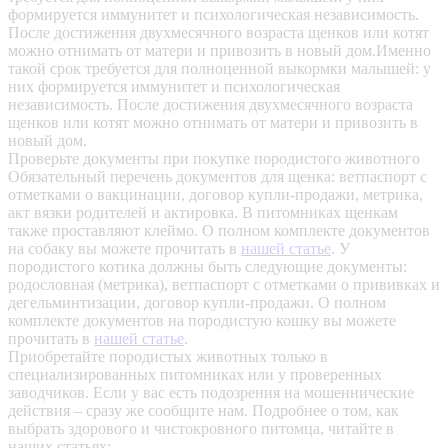
формируется иммунитет и психологическая независимость.
После достижения двухмесячного возраста щенков или котят
можно отнимать от матери и привозить в новый дом.Именно
такой срок требуется для полноценной выкормки малышей: у
них формируется иммунитет и психологическая
независимость. После достижения двухмесячного возраста
щенков или котят можно отнимать от матери и привозить в
новый дом.
Проверьте документы при покупке породистого животного
Обязательный перечень документов для щенка: ветпаспорт с
отметками о вакцинации, договор купли-продажи, метрика,
акт вязки родителей и актировка. В питомниках щенкам
также проставляют клеймо. О полном комплекте документов
на собаку вы можете прочитать в
нашей статье
.
У
породистого котика должны быть следующие документы:
родословная (метрика), ветпаспорт с отметками о прививках и
дегельминтизации, договор купли-продажи. О полном
комплекте документов на породистую кошку вы можете
прочитать в
нашей статье
.
Приобретайте породистых животных только в
специализированных питомниках или у проверенных
заводчиков. Если у вас есть подозрения на мошеннические
действия – сразу же сообщите нам.
Подробнее о том, как
выбрать здорового и чистокровного питомца, читайте в
наших статьях: