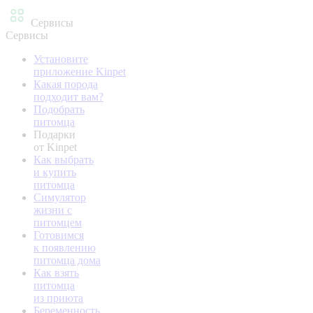
Сервисы
Сервисы
Установите
приложение Kinpet
Какая порода
подходит вам?
Подобрать
питомца
Подарки
от Kinpet
Как выбрать
и купить
питомца
Симулятор
жизни с
питомцем
Готовимся
к появлению
питомца дома
Как взять
питомца
из приюта
Беременность