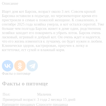
Описание
Ищет дом кот Барсик, возраст около 3 лет. Совсем крохой
Барсика оставили в подъезде, но черезнекоторое время его
пристроили в семью к пожилой женщине. К сожалению, в
сентябре 2025 года хозяйка умерла, и кот остался сиротой. Уже
больше чем полгода Барсик живет в доме один, родственник
хозяйки заходит его покормить и убрать лоток. Барсик очень
ласковый, игривый и добрый кот. Он очень ждет и надеется,
что его жизнь изменится к лучшему, он будет нужен и любим.
Клинически здоров, кастрирован, приучен к лотку и
когтеточке, ест сухой и влажный корм.
Факты о питомце
Факты о питомце
Пол:
Мальчик
Примерный возраст:
3 года 2 месяца 15 дней
Напишите продавцу
Спросите продавца