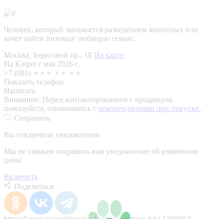
Человек, который занимается разведением животных или
хочет найти питомцу любящую семью.
Москва, Береговой пр., 1Б
На карте
На Kinpet c мая 2026 г.
+7 (985) ⚬⚬⚬ ⚬⚬ ⚬⚬
Показать телефон
Написать
Внимание:
Перед контактированием с продавцом,
пожалуйста, ознакомьтесь с
рекомендациями при покупке.
Сохранить
Вы отключили уведомления
Мы не сможем отправить вам уведомление об изменении
цены
Включить
Поделиться
https://kinpet.ru/card/moskva/koshki/v-dobrye-ruki-120609/?