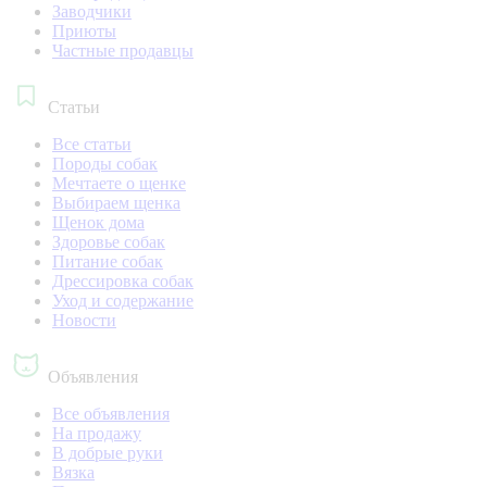
Заводчики
Приюты
Частные продавцы
Статьи
Все статьи
Породы собак
Мечтаете о щенке
Выбираем щенка
Щенок дома
Здоровье собак
Питание собак
Дрессировка собак
Уход и содержание
Новости
Объявления
Все объявления
На продажу
В добрые руки
Вязка