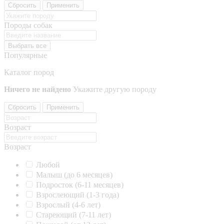
Сбросить
Применить
Породы собак
Выбрать все
Популярные
Каталог пород
Ничего не найдено
Укажите другую породу
Сбросить
Применить
Возраст
Возраст
Любой
Малыш (до 6 месяцев)
Подросток (6-11 месяцев)
Взрослеющий (1-3 года)
Взрослый (4-6 лет)
Стареющий (7-11 лет)