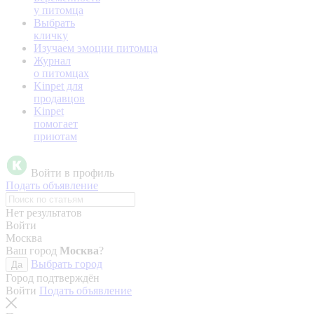
у питомца
Выбрать
кличку
Изучаем эмоции питомца
Журнал
о питомцах
Kinpet для
продавцов
Kinpet
помогает
приютам
Войти в профиль
Подать объявление
Нет результатов
Войти
Москва
Ваш город
Москва
?
Выбрать город
Да
Город подтверждён
Войти
Подать объявление