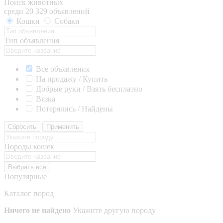
Поиск животных
среди 20 329 объявлений
Кошки
Собаки
Тип объявления
Все объявления
На продажу / Купить
Добрые руки / Взять бесплатно
Вязка
Потерялись / Найдены
Сбросить
Применить
Породы кошек
Выбрать все
Популярные
Каталог пород
Ничего не найдено
Укажите другую породу