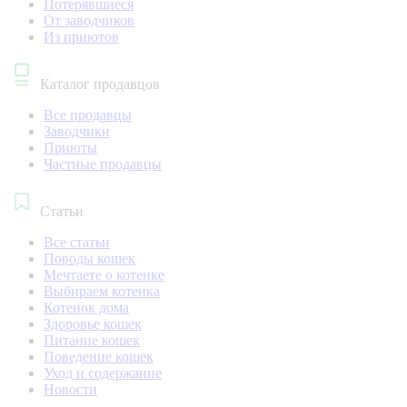
Потерявшиеся
От заводчиков
Из приютов
Каталог продавцов
Все продавцы
Заводчики
Приюты
Частные продавцы
Статьи
Все статьи
Породы кошек
Мечтаете о котенке
Выбираем котенка
Котенок дома
Здоровье кошек
Питание кошек
Поведение кошек
Уход и содержание
Новости