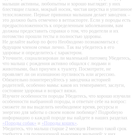
малыши активны, любопытны и хорошо выглядят: у них
блестящие глазки, мокрый носик, чистая шерстка и упитанное
телосложение. Первые прививки малышам делает заводчик –
это должно быть отмечено в ветпаспорте. Если у породы есть
предрасположенность к определенным заболеваниям, вам
должны предоставить справки о том, что родители и их
потомство прошли тесты и полностью здоровы.
Не делайте выбор по фото
Необходимо познакомиться с
будущим членом семьи лично. Так вы убедитесь в его
здоровье и определитесь с характером.
Уточните, социализирован ли маленький питомец
Убедитесь,
что малыш с рождения активно общался с людьми и
животными, был приучен к туалету. Посмотрите, не
проявляет ли он излишнюю пугливость или агрессию.
Обязательно поинтересуйтесь у заводчика историей
родителей, особенно мамы: каков их темперамент, заслуги,
состояние здоровья и возраст вязки.
Изучите особенности породы
Убедитесь, что хорошо изучили
особенности выбранной породы, и ответьте себе на вопрос:
сможете ли вы выделить необходимое время, ресурсы и
энергию для заботы о своем новом любимце? Подробную
информацию о каждой породе вы найдете в наших разделах
«Породы собак»
и
«Породы кошек»
.
Убедитесь, что малыш старше 2 месяцев
Именно такой срок
требуется для полноценной выкормки малышей: у них