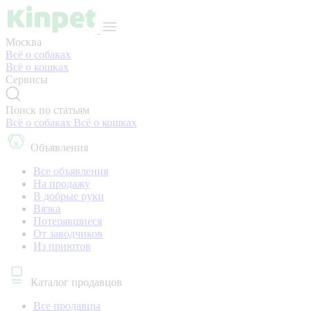
Москва
Всё о собаках
Всё о кошках
Сервисы
Поиск по статьям
Всё о собаках
Всё о кошках
Объявления
Все объявления
На продажу
В добрые руки
Вязка
Потерявшиеся
От заводчиков
Из приютов
Каталог продавцов
Все продавцы