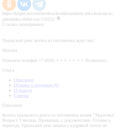
https://kinpet.ru/card/moskva/koshki/uralskiy-reks-kotyata-iz-
pitomnika-zhdut-vas-118211/
Ссылка скопирована
Уральский рекс котята из питомника ждут вас!
Москва
Показать телефон
+7 (926) ⚬⚬⚬ ⚬⚬ ⚬⚬
Позвонить
Ольга
Описание
Отзывы о продавце
(0)
О породе
Советы
Описание
Котята уральского рекса из питомника кошек "Уралочка".
Возраст 3 месяца. Прививки, с документами. Готовы к
переезду. Уральский рекс кошки с кудрявой почти не