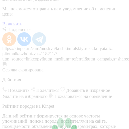
Мы не сможем отправить вам уведомление об изменении
цены
Включить
Поделиться
https://kinpet.ru/card/moskva/koshki/uralskiy-reks-kotyata-iz-
pitomnika-zhdut-vas-118211/?
utm_source=linkcopy&utm_medium=referral&utm_campaign=sharec
Ссылка скопирована
Действия
Позвонить
Поделиться
Добавить в избранное
Удалить из избранного
Пожаловаться на объявление
Рейтинг породы на Kinpet
Данный рейтинг формируется на основе частоты
упоминаний, поиска породы посетителями на сайте,
посещаемости объявлений и других параметрах, которые