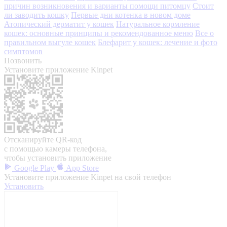
причин возникновения и варианты помощи питомцу
Стоит
ли заводить кошку
Первые дни котенка в новом доме
Атопический дерматит у кошек
Натуральное кормление
кошек: основные принципы и рекомендованное меню
Все о
правильном выгуле кошек
Блефарит у кошек: лечение и фото
симптомов
Позвонить
Установите приложение Kinpet
Отсканируйте QR-код
с помощью камеры телефона,
чтобы установить приложение
Google Play
App Store
Установите приложение Kinpet на свой телефон
Установить