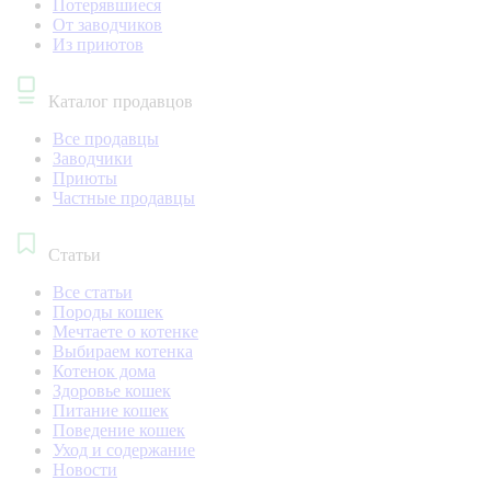
Потерявшиеся
От заводчиков
Из приютов
Каталог продавцов
Все продавцы
Заводчики
Приюты
Частные продавцы
Статьи
Все статьи
Породы кошек
Мечтаете о котенке
Выбираем котенка
Котенок дома
Здоровье кошек
Питание кошек
Поведение кошек
Уход и содержание
Новости