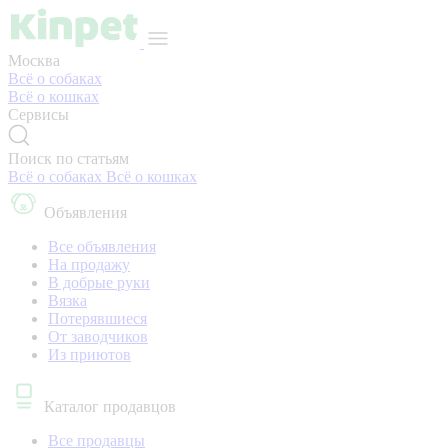
Москва
Всё о собаках
Всё о кошках
Сервисы
Поиск по статьям
Всё о собаках
Всё о кошках
Объявления
Все объявления
На продажу
В добрые руки
Вязка
Потерявшиеся
От заводчиков
Из приютов
Каталог продавцов
Все продавцы