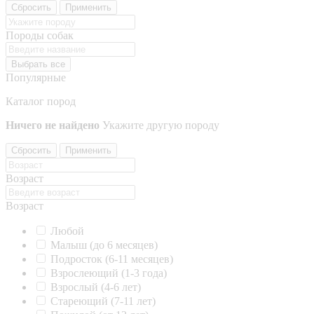
Сбросить
Применить
Породы собак
Выбрать все
Популярные
Каталог пород
Ничего не найдено
Укажите другую породу
Сбросить
Применить
Возраст
Возраст
Любой
Малыш (до 6 месяцев)
Подросток (6-11 месяцев)
Взрослеющий (1-3 года)
Взрослый (4-6 лет)
Стареющий (7-11 лет)