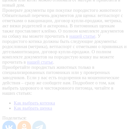
новый дом.
Проверьте документы при покупке породистого животного
Обязательный перечень документов для щенка: ветпаспорт с
отметками о вакцинации, договор купли-продажи, метрика,
акт вязки родителей и актировка. В питомниках щенкам
также проставляют клеймо. О полном комплекте документов
на собаку вы можете прочитать в
нашей статье
.
У
породистого котика должны быть следующие документы:
родословная (метрика), ветпаспорт с отметками о прививках и
дегельминтизации, договор купли-продажи. О полном
комплекте документов на породистую кошку вы можете
прочитать в
нашей статье
.
Приобретайте породистых животных только в
специализированных питомниках или у проверенных
заводчиков. Если у вас есть подозрения на мошеннические
действия – сразу же сообщите нам.
Подробнее о том, как
выбрать здорового и чистокровного питомца, читайте в
наших статьях:
Как выбрать котенка
Как выбрать щенка
Поделиться: