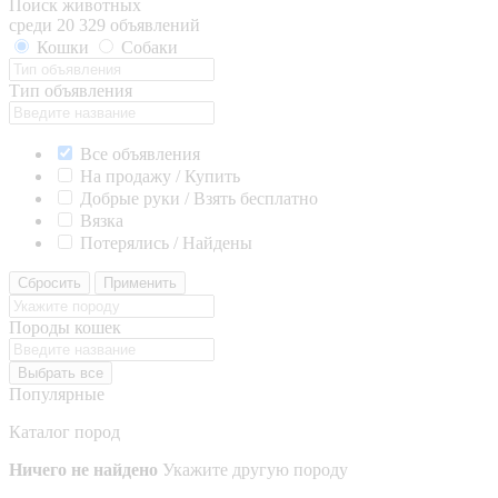
Поиск животных
среди 20 329 объявлений
Кошки
Собаки
Тип объявления
Все объявления
На продажу / Купить
Добрые руки / Взять бесплатно
Вязка
Потерялись / Найдены
Сбросить
Применить
Породы кошек
Выбрать все
Популярные
Каталог пород
Ничего не найдено
Укажите другую породу