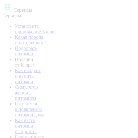
Сервисы
Сервисы
Установите
приложение Kinpet
Какая порода
подходит вам?
Подобрать
питомца
Подарки
от Kinpet
Как выбрать
и купить
питомца
Симулятор
жизни с
питомцем
Готовимся
к появлению
питомца дома
Как взять
питомца
из приюта
Беременность