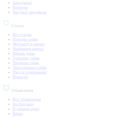
Заводчики
Приюты
Частные продавцы
Статьи
Все статьи
Породы собак
Мечтаете о щенке
Выбираем щенка
Щенок дома
Здоровье собак
Питание собак
Дрессировка собак
Уход и содержание
Новости
Объявления
Все объявления
На продажу
В добрые руки
Вязка