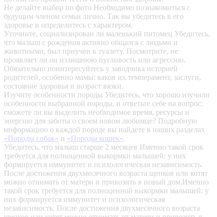
Не делайте выбор по фото
Необходимо познакомиться с
будущим членом семьи лично. Так вы убедитесь в его
здоровье и определитесь с характером.
Уточните, социализирован ли маленький питомец
Убедитесь,
что малыш с рождения активно общался с людьми и
животными, был приучен к туалету. Посмотрите, не
проявляет ли он излишнюю пугливость или агрессию.
Обязательно поинтересуйтесь у заводчика историей
родителей, особенно мамы: каков их темперамент, заслуги,
состояние здоровья и возраст вязки.
Изучите особенности породы
Убедитесь, что хорошо изучили
особенности выбранной породы, и ответьте себе на вопрос:
сможете ли вы выделить необходимое время, ресурсы и
энергию для заботы о своем новом любимце? Подробную
информацию о каждой породе вы найдете в наших разделах
«Породы собак»
и
«Породы кошек»
.
Убедитесь, что малыш старше 2 месяцев
Именно такой срок
требуется для полноценной выкормки малышей: у них
формируется иммунитет и психологическая независимость.
После достижения двухмесячного возраста щенков или котят
можно отнимать от матери и привозить в новый дом.Именно
такой срок требуется для полноценной выкормки малышей: у
них формируется иммунитет и психологическая
независимость. После достижения двухмесячного возраста
щенков или котят можно отнимать от матери и привозить в