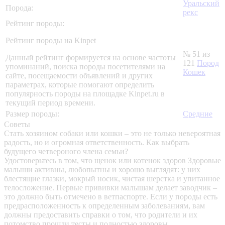
Уральский
Порода:
рекс
Рейтинг породы:
Рейтинг породы на Kinpet
№ 51 из
Данный рейтинг формируется на основе частоты
121
Пород
упоминаний, поиска породы посетителями на
Кошек
сайте, посещаемости объявлений и других
параметрах, которые помогают определить
популярность породы на площадке Kinpet.ru в
текущий период времени.
Размер породы:
Средние
Советы
Стать хозяином собаки или кошки – это не только невероятная
радость, но и огромная ответственность. Как выбрать
будущего четвероного члена семьи?
Удостоверьтесь в том, что щенок или котенок здоров
Здоровые
малыши активны, любопытны и хорошо выглядят: у них
блестящие глазки, мокрый носик, чистая шерстка и упитанное
телосложение. Первые прививки малышам делает заводчик –
это должно быть отмечено в ветпаспорте. Если у породы есть
предрасположенность к определенным заболеваниям, вам
должны предоставить справки о том, что родители и их
потомство прошли тесты и полностью здоровы.