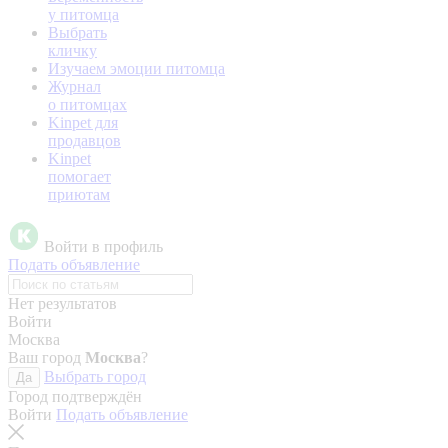
у питомца
Выбрать
кличку
Изучаем эмоции питомца
Журнал
о питомцах
Kinpet для
продавцов
Kinpet
помогает
приютам
Войти в профиль
Подать объявление
Нет результатов
Войти
Москва
Ваш город
Москва
?
Выбрать город
Да
Город подтверждён
Войти
Подать объявление