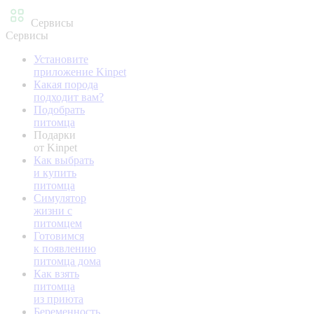
Сервисы
Сервисы
Установите
приложение Kinpet
Какая порода
подходит вам?
Подобрать
питомца
Подарки
от Kinpet
Как выбрать
и купить
питомца
Симулятор
жизни с
питомцем
Готовимся
к появлению
питомца дома
Как взять
питомца
из приюта
Беременность