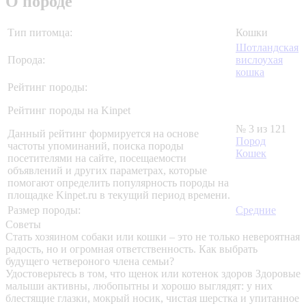
О породе
Тип питомца:
Кошки
Шотландская
Порода:
вислоухая
кошка
Рейтинг породы:
Рейтинг породы на Kinpet
№ 3 из 121
Данный рейтинг формируется на основе
Пород
частоты упоминаний, поиска породы
Кошек
посетителями на сайте, посещаемости
объявлений и других параметрах, которые
помогают определить популярность породы на
площадке Kinpet.ru в текущий период времени.
Размер породы:
Средние
Советы
Стать хозяином собаки или кошки – это не только невероятная
радость, но и огромная ответственность. Как выбрать
будущего четвероного члена семьи?
Удостоверьтесь в том, что щенок или котенок здоров
Здоровые
малыши активны, любопытны и хорошо выглядят: у них
блестящие глазки, мокрый носик, чистая шерстка и упитанное