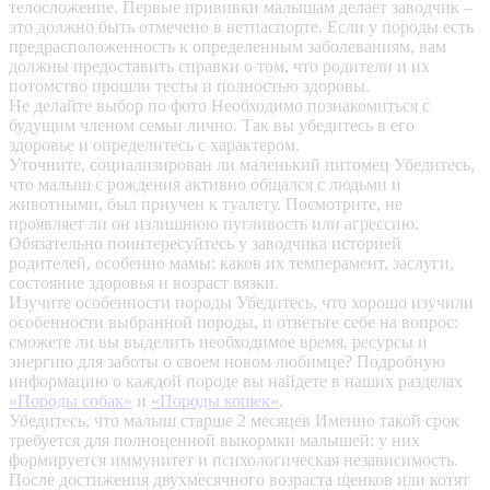
телосложение. Первые прививки малышам делает заводчик –
это должно быть отмечено в ветпаспорте. Если у породы есть
предрасположенность к определенным заболеваниям, вам
должны предоставить справки о том, что родители и их
потомство прошли тесты и полностью здоровы.
Не делайте выбор по фото
Необходимо познакомиться с
будущим членом семьи лично. Так вы убедитесь в его
здоровье и определитесь с характером.
Уточните, социализирован ли маленький питомец
Убедитесь,
что малыш с рождения активно общался с людьми и
животными, был приучен к туалету. Посмотрите, не
проявляет ли он излишнюю пугливость или агрессию.
Обязательно поинтересуйтесь у заводчика историей
родителей, особенно мамы: каков их темперамент, заслуги,
состояние здоровья и возраст вязки.
Изучите особенности породы
Убедитесь, что хорошо изучили
особенности выбранной породы, и ответьте себе на вопрос:
сможете ли вы выделить необходимое время, ресурсы и
энергию для заботы о своем новом любимце? Подробную
информацию о каждой породе вы найдете в наших разделах
«Породы собак»
и
«Породы кошек»
.
Убедитесь, что малыш старше 2 месяцев
Именно такой срок
требуется для полноценной выкормки малышей: у них
формируется иммунитет и психологическая независимость.
После достижения двухмесячного возраста щенков или котят