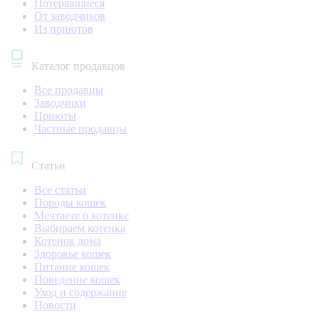
Потерявшиеся
От заводчиков
Из приютов
Каталог продавцов
Все продавцы
Заводчики
Приюты
Частные продавцы
Статьи
Все статьи
Породы кошек
Мечтаете о котенке
Выбираем котенка
Котенок дома
Здоровье кошек
Питание кошек
Поведение кошек
Уход и содержание
Новости