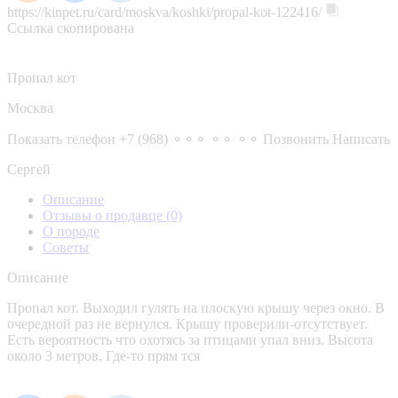
https://kinpet.ru/card/moskva/koshki/propal-kot-122416/
Ссылка скопирована
Пропал кот
Москва
Показать телефон
+7 (968) ⚬⚬⚬ ⚬⚬ ⚬⚬
Позвонить
Написать
Сергей
Описание
Отзывы о продавце
(0)
О породе
Советы
Описание
Пропал кот. Выходил гулять на плоскую крышу через окно. В
очередной раз не вернулся. Крышу проверили-отсутствует.
Есть вероятность что охотясь за птицами упал вниз. Высота
около 3 метров. Где-то прям тся