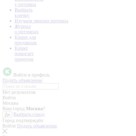
у питомца
Выбрать
кличку
Изучаем эмоции питомца
Журнал
о питомцах
Kinpet для
продавцов
Kinpet
помогает
приютам
Войти в профиль
Подать объявление
Нет результатов
Войти
Москва
Ваш город
Москва
?
Выбрать город
Да
Город подтверждён
Войти
Подать объявление