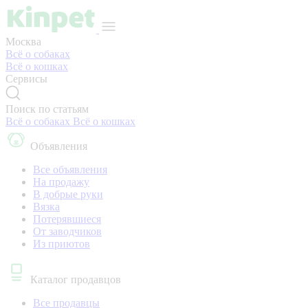
Москва
Всё о собаках
Всё о кошках
Сервисы
Поиск по статьям
Всё о собаках
Всё о кошках
Объявления
Все объявления
На продажу
В добрые руки
Вязка
Потерявшиеся
От заводчиков
Из приютов
Каталог продавцов
Все продавцы