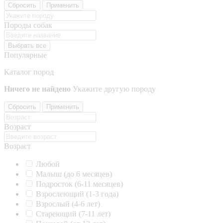
Сбросить
Применить
Породы собак
Выбрать все
Популярные
Каталог пород
Ничего не найдено
Укажите другую породу
Сбросить
Применить
Возраст
Возраст
Любой
Малыш (до 6 месяцев)
Подросток (6-11 месяцев)
Взрослеющий (1-3 года)
Взрослый (4-6 лет)
Стареющий (7-11 лет)