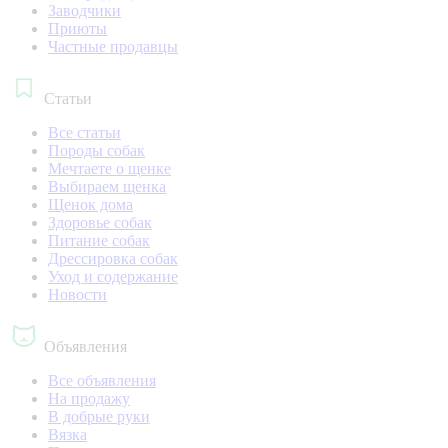
Заводчики
Приюты
Частные продавцы
Статьи
Все статьи
Породы собак
Мечтаете о щенке
Выбираем щенка
Щенок дома
Здоровье собак
Питание собак
Дрессировка собак
Уход и содержание
Новости
Объявления
Все объявления
На продажу
В добрые руки
Вязка