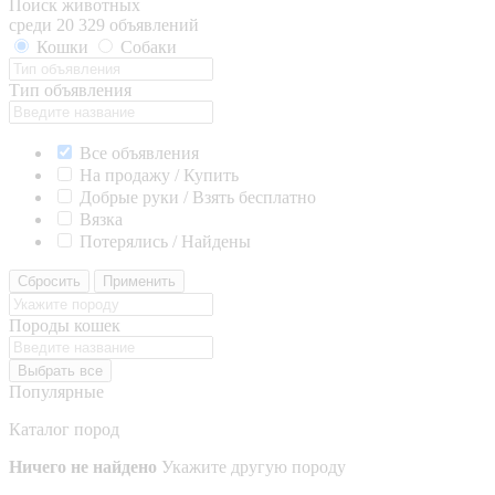
Поиск животных
среди 20 329 объявлений
Кошки
Собаки
Тип объявления
Все объявления
На продажу / Купить
Добрые руки / Взять бесплатно
Вязка
Потерялись / Найдены
Сбросить
Применить
Породы кошек
Выбрать все
Популярные
Каталог пород
Ничего не найдено
Укажите другую породу