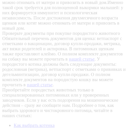
можно отнимать от матери и привозить в новый дом.Именно
такой срок требуется для полноценной выкормки малышей: у
них формируется иммунитет и психологическая
независимость. После достижения двухмесячного возраста
щенков или котят можно отнимать от матери и привозить в
новый дом.
Проверьте документы при покупке породистого животного
Обязательный перечень документов для щенка: ветпаспорт с
отметками о вакцинации, договор купли-продажи, метрика,
акт вязки родителей и актировка. В питомниках щенкам
также проставляют клеймо. О полном комплекте документов
на собаку вы можете прочитать в
нашей статье
.
У
породистого котика должны быть следующие документы:
родословная (метрика), ветпаспорт с отметками о прививках и
дегельминтизации, договор купли-продажи. О полном
комплекте документов на породистую кошку вы можете
прочитать в
нашей статье
.
Приобретайте породистых животных только в
специализированных питомниках или у проверенных
заводчиков. Если у вас есть подозрения на мошеннические
действия – сразу же сообщите нам.
Подробнее о том, как
выбрать здорового и чистокровного питомца, читайте в
наших статьях:
Как выбрать котенка