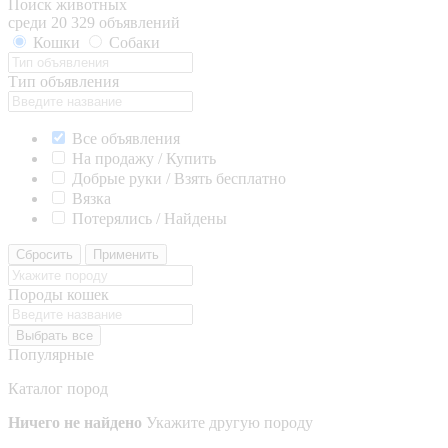
Поиск животных
среди 20 329 объявлений
Кошки
Собаки
Тип объявления
Все объявления
На продажу / Купить
Добрые руки / Взять бесплатно
Вязка
Потерялись / Найдены
Сбросить
Применить
Породы кошек
Выбрать все
Популярные
Каталог пород
Ничего не найдено
Укажите другую породу