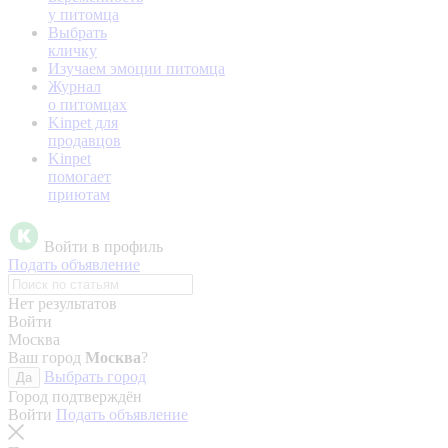
у питомца
Выбрать
кличку
Изучаем эмоции питомца
Журнал
о питомцах
Kinpet для
продавцов
Kinpet
помогает
приютам
Войти в профиль
Подать объявление
Нет результатов
Войти
Москва
Ваш город
Москва
?
Выбрать город
Да
Город подтверждён
Войти
Подать объявление