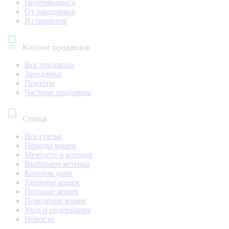
Потерявшиеся
От заводчиков
Из приютов
Каталог продавцов
Все продавцы
Заводчики
Приюты
Частные продавцы
Статьи
Все статьи
Породы кошек
Мечтаете о котенке
Выбираем котенка
Котенок дома
Здоровье кошек
Питание кошек
Поведение кошек
Уход и содержание
Новости