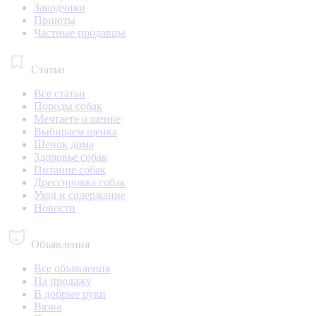
Заводчики
Приюты
Частные продавцы
Статьи
Все статьи
Породы собак
Мечтаете о щенке
Выбираем щенка
Щенок дома
Здоровье собак
Питание собак
Дрессировка собак
Уход и содержание
Новости
Объявления
Все объявления
На продажу
В добрые руки
Вязка