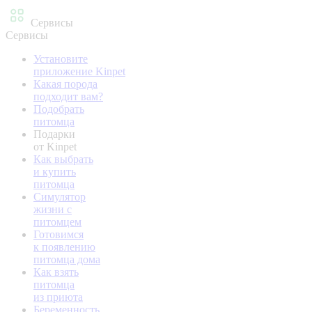
Сервисы
Сервисы
Установите
приложение Kinpet
Какая порода
подходит вам?
Подобрать
питомца
Подарки
от Kinpet
Как выбрать
и купить
питомца
Симулятор
жизни с
питомцем
Готовимся
к появлению
питомца дома
Как взять
питомца
из приюта
Беременность