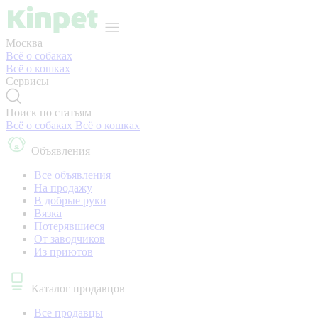
Москва
Всё о собаках
Всё о кошках
Сервисы
Поиск по статьям
Всё о собаках
Всё о кошках
Объявления
Все объявления
На продажу
В добрые руки
Вязка
Потерявшиеся
От заводчиков
Из приютов
Каталог продавцов
Все продавцы