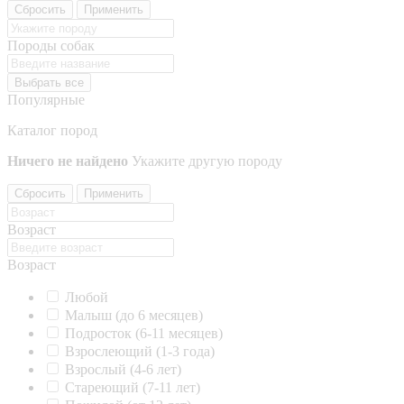
Сбросить
Применить
Породы собак
Выбрать все
Популярные
Каталог пород
Ничего не найдено
Укажите другую породу
Сбросить
Применить
Возраст
Возраст
Любой
Малыш (до 6 месяцев)
Подросток (6-11 месяцев)
Взрослеющий (1-3 года)
Взрослый (4-6 лет)
Стареющий (7-11 лет)