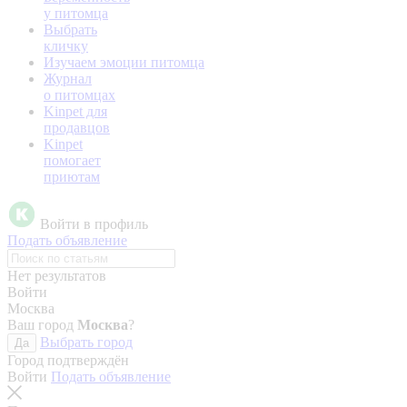
у питомца
Выбрать
кличку
Изучаем эмоции питомца
Журнал
о питомцах
Kinpet для
продавцов
Kinpet
помогает
приютам
Войти в профиль
Подать объявление
Нет результатов
Войти
Москва
Ваш город
Москва
?
Выбрать город
Да
Город подтверждён
Войти
Подать объявление