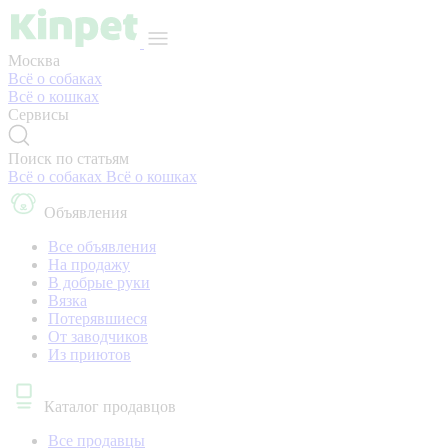
Москва
Всё о собаках
Всё о кошках
Сервисы
Поиск по статьям
Всё о собаках
Всё о кошках
Объявления
Все объявления
На продажу
В добрые руки
Вязка
Потерявшиеся
От заводчиков
Из приютов
Каталог продавцов
Все продавцы