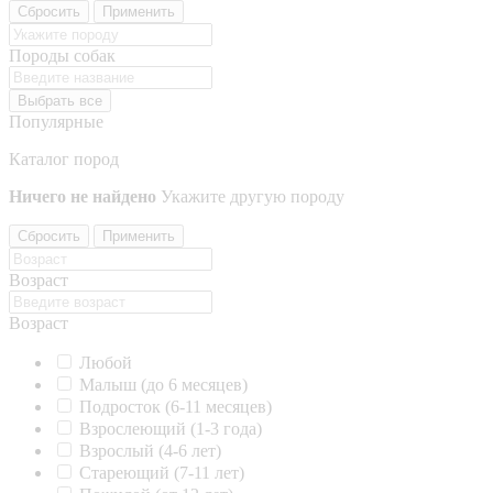
Сбросить
Применить
Породы собак
Выбрать все
Популярные
Каталог пород
Ничего не найдено
Укажите другую породу
Сбросить
Применить
Возраст
Возраст
Любой
Малыш (до 6 месяцев)
Подросток (6-11 месяцев)
Взрослеющий (1-3 года)
Взрослый (4-6 лет)
Стареющий (7-11 лет)