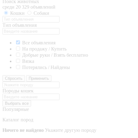
Поиск животных
среди 20 329 объявлений
Кошки
Собаки
Тип объявления
Все объявления
На продажу / Купить
Добрые руки / Взять бесплатно
Вязка
Потерялись / Найдены
Сбросить
Применить
Породы кошек
Выбрать все
Популярные
Каталог пород
Ничего не найдено
Укажите другую породу