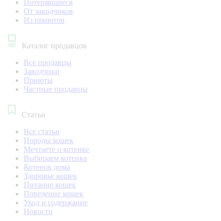
Потерявшиеся
От заводчиков
Из приютов
Каталог продавцов
Все продавцы
Заводчики
Приюты
Частные продавцы
Статьи
Все статьи
Породы кошек
Мечтаете о котенке
Выбираем котенка
Котенок дома
Здоровье кошек
Питание кошек
Поведение кошек
Уход и содержание
Новости