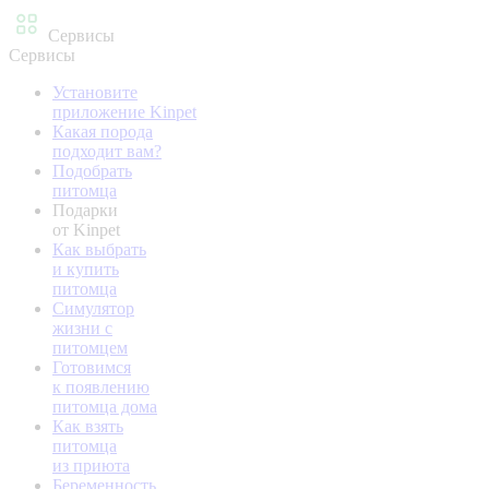
Сервисы
Сервисы
Установите
приложение Kinpet
Какая порода
подходит вам?
Подобрать
питомца
Подарки
от Kinpet
Как выбрать
и купить
питомца
Симулятор
жизни с
питомцем
Готовимся
к появлению
питомца дома
Как взять
питомца
из приюта
Беременность