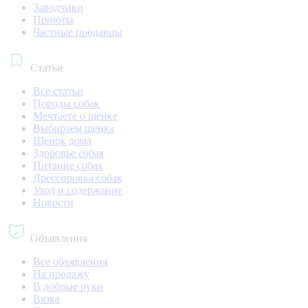
Заводчики
Приюты
Частные продавцы
Статьи
Все статьи
Породы собак
Мечтаете о щенке
Выбираем щенка
Щенок дома
Здоровье собак
Питание собак
Дрессировка собак
Уход и содержание
Новости
Объявления
Все объявления
На продажу
В добрые руки
Вязка