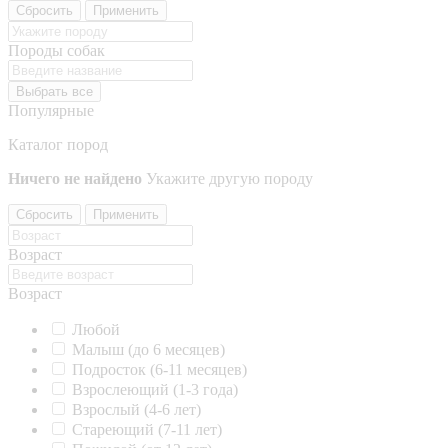
Сбросить
Применить
Породы собак
Выбрать все
Популярные
Каталог пород
Ничего не найдено
Укажите другую породу
Сбросить
Применить
Возраст
Возраст
Любой
Малыш (до 6 месяцев)
Подросток (6-11 месяцев)
Взрослеющий (1-3 года)
Взрослый (4-6 лет)
Стареющий (7-11 лет)