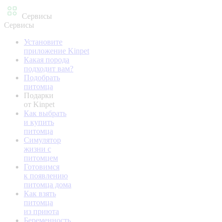
Сервисы
Сервисы
Установите
приложение Kinpet
Какая порода
подходит вам?
Подобрать
питомца
Подарки
от Kinpet
Как выбрать
и купить
питомца
Симулятор
жизни с
питомцем
Готовимся
к появлению
питомца дома
Как взять
питомца
из приюта
Беременность