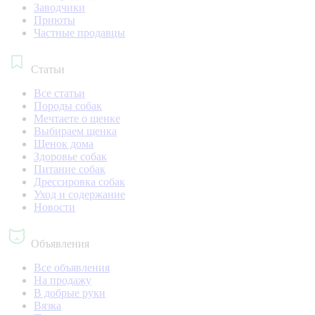
Заводчики
Приюты
Частные продавцы
Статьи
Все статьи
Породы собак
Мечтаете о щенке
Выбираем щенка
Щенок дома
Здоровье собак
Питание собак
Дрессировка собак
Уход и содержание
Новости
Объявления
Все объявления
На продажу
В добрые руки
Вязка