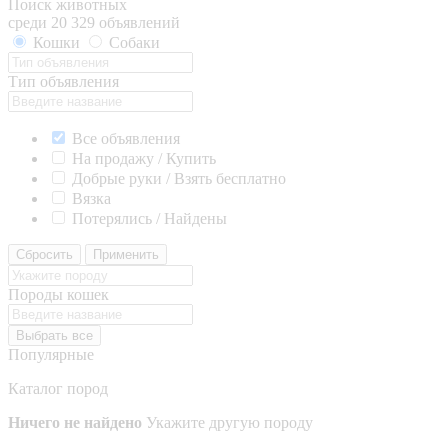
Поиск животных
среди 20 329 объявлений
Кошки
Собаки
Тип объявления
Все объявления
На продажу / Купить
Добрые руки / Взять бесплатно
Вязка
Потерялись / Найдены
Сбросить
Применить
Породы кошек
Выбрать все
Популярные
Каталог пород
Ничего не найдено
Укажите другую породу