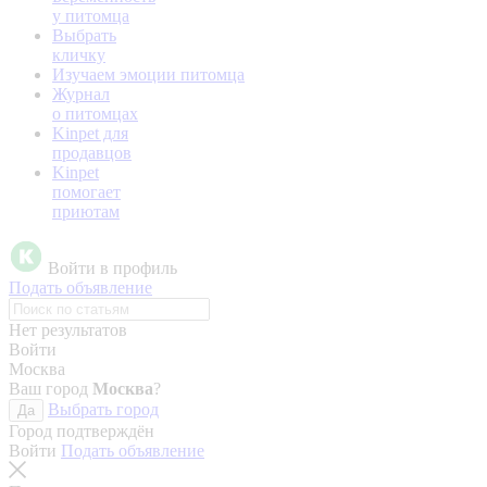
у питомца
Выбрать
кличку
Изучаем эмоции питомца
Журнал
о питомцах
Kinpet для
продавцов
Kinpet
помогает
приютам
Войти в профиль
Подать объявление
Нет результатов
Войти
Москва
Ваш город
Москва
?
Выбрать город
Да
Город подтверждён
Войти
Подать объявление