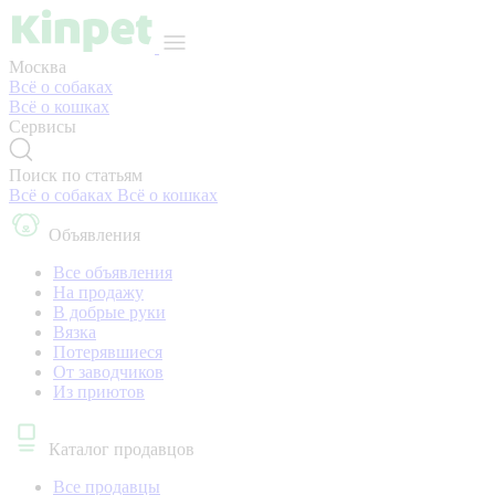
Москва
Всё о собаках
Всё о кошках
Сервисы
Поиск по статьям
Всё о собаках
Всё о кошках
Объявления
Все объявления
На продажу
В добрые руки
Вязка
Потерявшиеся
От заводчиков
Из приютов
Каталог продавцов
Все продавцы