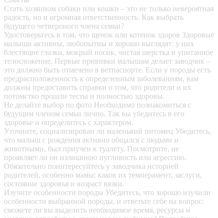
Стать хозяином собаки или кошки – это не только невероятная
радость, но и огромная ответственность. Как выбрать
будущего четвероного члена семьи?
Удостоверьтесь в том, что щенок или котенок здоров
Здоровые
малыши активны, любопытны и хорошо выглядят: у них
блестящие глазки, мокрый носик, чистая шерстка и упитанное
телосложение. Первые прививки малышам делает заводчик –
это должно быть отмечено в ветпаспорте. Если у породы есть
предрасположенность к определенным заболеваниям, вам
должны предоставить справки о том, что родители и их
потомство прошли тесты и полностью здоровы.
Не делайте выбор по фото
Необходимо познакомиться с
будущим членом семьи лично. Так вы убедитесь в его
здоровье и определитесь с характером.
Уточните, социализирован ли маленький питомец
Убедитесь,
что малыш с рождения активно общался с людьми и
животными, был приучен к туалету. Посмотрите, не
проявляет ли он излишнюю пугливость или агрессию.
Обязательно поинтересуйтесь у заводчика историей
родителей, особенно мамы: каков их темперамент, заслуги,
состояние здоровья и возраст вязки.
Изучите особенности породы
Убедитесь, что хорошо изучили
особенности выбранной породы, и ответьте себе на вопрос:
сможете ли вы выделить необходимое время, ресурсы и