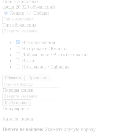
Поиск животных
среди 20 329 объявлений
Кошки
Собаки
Тип объявления
Все объявления
На продажу / Купить
Добрые руки / Взять бесплатно
Вязка
Потерялись / Найдены
Сбросить
Применить
Породы кошек
Выбрать все
Популярные
Каталог пород
Ничего не найдено
Укажите другую породу