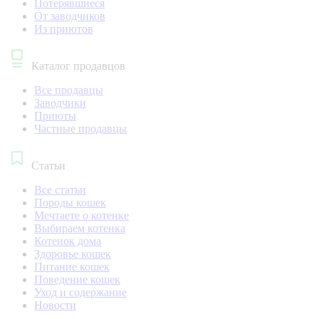
Потерявшиеся
От заводчиков
Из приютов
Каталог продавцов
Все продавцы
Заводчики
Приюты
Частные продавцы
Статьи
Все статьи
Породы кошек
Мечтаете о котенке
Выбираем котенка
Котенок дома
Здоровье кошек
Питание кошек
Поведение кошек
Уход и содержание
Новости