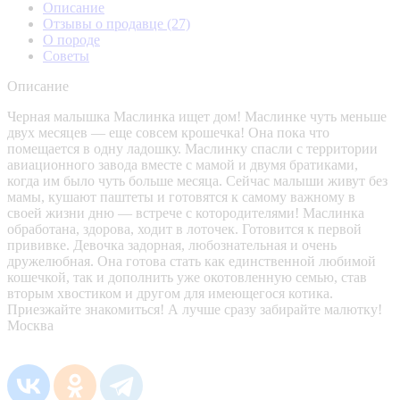
Описание
Отзывы о продавце
(27)
О породе
Советы
Описание
Черная малышка Маслинка ищет дом! Маслинке чуть меньше
двух месяцев — еще совсем крошечка! Она пока что
помещается в одну ладошку. Маслинку спасли с территории
авиационного завода вместе с мамой и двумя братиками,
когда им было чуть больше месяца. Сейчас малыши живут без
мамы, кушают паштеты и готовятся к самому важному в
своей жизни дню — встрече с котородителями! Маслинка
обработана, здорова, ходит в лоточек. Готовится к первой
прививке. Девочка задорная, любознательная и очень
дружелюбная. Она готова стать как единственной любимой
кошечкой, так и дополнить уже окотовленную семью, став
вторым хвостиком и другом для имеющегося котика.
Приезжайте знакомиться! А лучше сразу забирайте малютку!
Москва