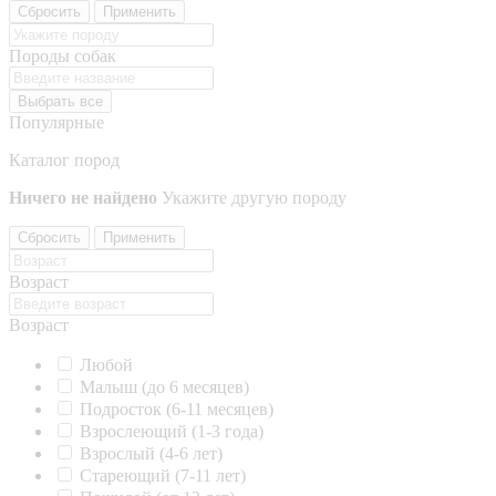
Сбросить
Применить
Породы собак
Выбрать все
Популярные
Каталог пород
Ничего не найдено
Укажите другую породу
Сбросить
Применить
Возраст
Возраст
Любой
Малыш (до 6 месяцев)
Подросток (6-11 месяцев)
Взрослеющий (1-3 года)
Взрослый (4-6 лет)
Стареющий (7-11 лет)