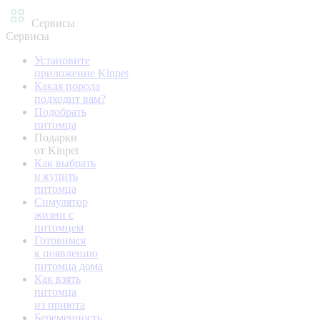
Сервисы
Сервисы
Установите
приложение Kinpet
Какая порода
подходит вам?
Подобрать
питомца
Подарки
от Kinpet
Как выбрать
и купить
питомца
Симулятор
жизни с
питомцем
Готовимся
к появлению
питомца дома
Как взять
питомца
из приюта
Беременность