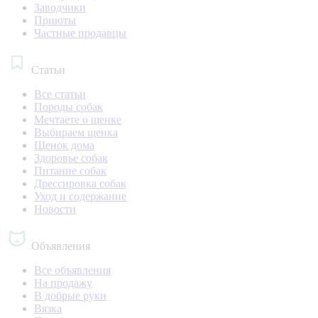
Заводчики
Приюты
Частные продавцы
Статьи
Все статьи
Породы собак
Мечтаете о щенке
Выбираем щенка
Щенок дома
Здоровье собак
Питание собак
Дрессировка собак
Уход и содержание
Новости
Объявления
Все объявления
На продажу
В добрые руки
Вязка