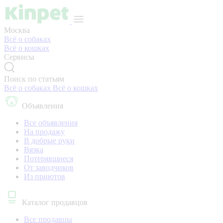
Москва
Всё о собаках
Всё о кошках
Сервисы
Поиск по статьям
Всё о собаках
Всё о кошках
Объявления
Все объявления
На продажу
В добрые руки
Вязка
Потерявшиеся
От заводчиков
Из приютов
Каталог продавцов
Все продавцы