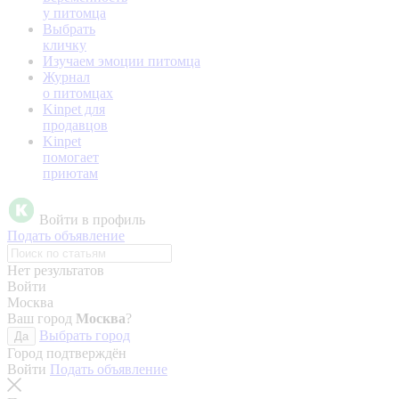
у питомца
Выбрать
кличку
Изучаем эмоции питомца
Журнал
о питомцах
Kinpet для
продавцов
Kinpet
помогает
приютам
Войти в профиль
Подать объявление
Нет результатов
Войти
Москва
Ваш город
Москва
?
Выбрать город
Да
Город подтверждён
Войти
Подать объявление