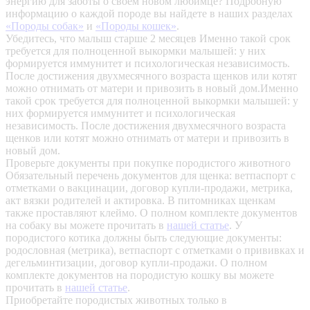
энергию для заботы о своем новом любимце? Подробную
информацию о каждой породе вы найдете в наших разделах
«Породы собак»
и
«Породы кошек»
.
Убедитесь, что малыш старше 2 месяцев
Именно такой срок
требуется для полноценной выкормки малышей: у них
формируется иммунитет и психологическая независимость.
После достижения двухмесячного возраста щенков или котят
можно отнимать от матери и привозить в новый дом.Именно
такой срок требуется для полноценной выкормки малышей: у
них формируется иммунитет и психологическая
независимость. После достижения двухмесячного возраста
щенков или котят можно отнимать от матери и привозить в
новый дом.
Проверьте документы при покупке породистого животного
Обязательный перечень документов для щенка: ветпаспорт с
отметками о вакцинации, договор купли-продажи, метрика,
акт вязки родителей и актировка. В питомниках щенкам
также проставляют клеймо. О полном комплекте документов
на собаку вы можете прочитать в
нашей статье
.
У
породистого котика должны быть следующие документы:
родословная (метрика), ветпаспорт с отметками о прививках и
дегельминтизации, договор купли-продажи. О полном
комплекте документов на породистую кошку вы можете
прочитать в
нашей статье
.
Приобретайте породистых животных только в