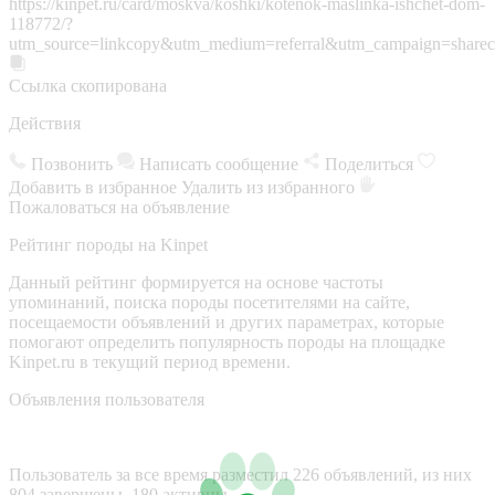
https://kinpet.ru/card/moskva/koshki/kotenok-maslinka-ishchet-dom-
118772/?
utm_source=linkcopy&utm_medium=referral&utm_campaign=sharec
Ссылка скопирована
Действия
Позвонить
Написать сообщение
Поделиться
Добавить в избранное
Удалить из избранного
Пожаловаться на объявление
Рейтинг породы на Kinpet
Данный рейтинг формируется на основе частоты
упоминаний, поиска породы посетителями на сайте,
посещаемости объявлений и других параметрах, которые
помогают определить популярность породы на площадке
Kinpet.ru в текущий период времени.
Объявления пользователя
Пользователь за все время разместил 226 объявлений, из них
804 завершены, 180 активны.