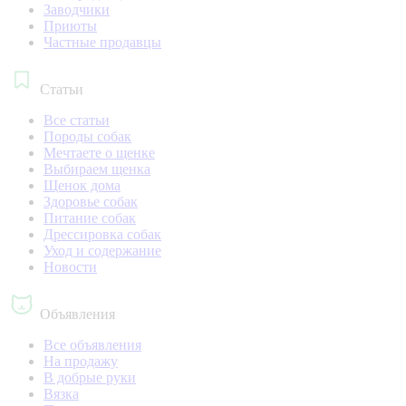
Заводчики
Приюты
Частные продавцы
Статьи
Все статьи
Породы собак
Мечтаете о щенке
Выбираем щенка
Щенок дома
Здоровье собак
Питание собак
Дрессировка собак
Уход и содержание
Новости
Объявления
Все объявления
На продажу
В добрые руки
Вязка