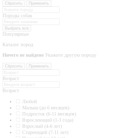
Сбросить
Применить
Породы собак
Выбрать все
Популярные
Каталог пород
Ничего не найдено
Укажите другую породу
Сбросить
Применить
Возраст
Возраст
Любой
Малыш (до 6 месяцев)
Подросток (6-11 месяцев)
Взрослеющий (1-3 года)
Взрослый (4-6 лет)
Стареющий (7-11 лет)