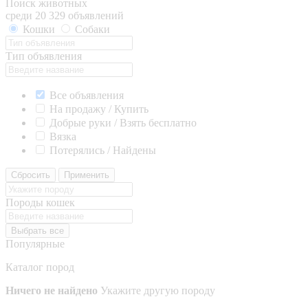
Поиск животных
среди 20 329 объявлений
Кошки
Собаки
Тип объявления
Все объявления
На продажу / Купить
Добрые руки / Взять бесплатно
Вязка
Потерялись / Найдены
Сбросить
Применить
Породы кошек
Выбрать все
Популярные
Каталог пород
Ничего не найдено
Укажите другую породу