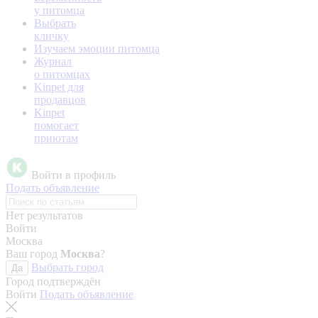
у питомца
Выбрать
кличку
Изучаем эмоции питомца
Журнал
о питомцах
Kinpet для
продавцов
Kinpet
помогает
приютам
Войти в профиль
Подать объявление
Нет результатов
Войти
Москва
Ваш город
Москва
?
Выбрать город
Да
Город подтверждён
Войти
Подать объявление