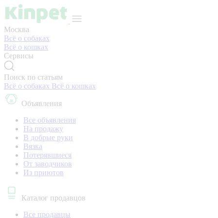
Москва
Всё о собаках
Всё о кошках
Сервисы
Поиск по статьям
Всё о собаках
Всё о кошках
Объявления
Все объявления
На продажу
В добрые руки
Вязка
Потерявшиеся
От заводчиков
Из приютов
Каталог продавцов
Все продавцы