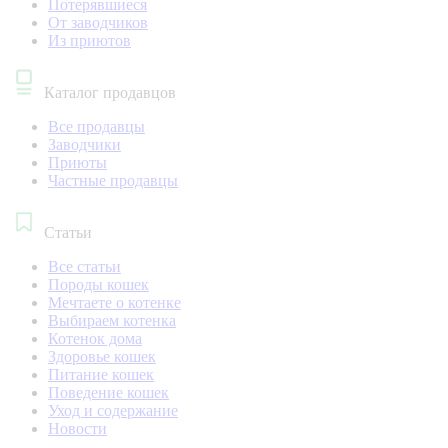
Потерявшиеся
От заводчиков
Из приютов
Каталог продавцов
Все продавцы
Заводчики
Приюты
Частные продавцы
Статьи
Все статьи
Породы кошек
Мечтаете о котенке
Выбираем котенка
Котенок дома
Здоровье кошек
Питание кошек
Поведение кошек
Уход и содержание
Новости