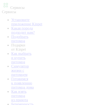
Сервисы
Сервисы
Установите
приложение Kinpet
Какая порода
подходит вам?
Подобрать
питомца
Подарки
от Kinpet
Как выбрать
и купить
питомца
Симулятор
жизни с
питомцем
Готовимся
к появлению
питомца дома
Как взять
питомца
из приюта
Беременность