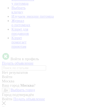
у питомца
Выбрать
кличку
Изучаем эмоции питомца
Журнал
о питомцах
Kinpet для
продавцов
Kinpet
помогает
приютам
Войти в профиль
Подать объявление
Нет результатов
Войти
Москва
Ваш город
Москва
?
Выбрать город
Да
Город подтверждён
Войти
Подать объявление