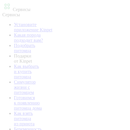
Сервисы
Сервисы
Установите
приложение Kinpet
Какая порода
подходит вам?
Подобрать
питомца
Подарки
от Kinpet
Как выбрать
и купить
питомца
Симулятор
жизни с
питомцем
Готовимся
к появлению
питомца дома
Как взять
питомца
из приюта
Беременность