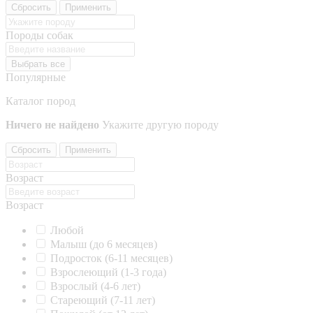
Сбросить
Применить
Породы собак
Выбрать все
Популярные
Каталог пород
Ничего не найдено
Укажите другую породу
Сбросить
Применить
Возраст
Возраст
Любой
Малыш (до 6 месяцев)
Подросток (6-11 месяцев)
Взрослеющий (1-3 года)
Взрослый (4-6 лет)
Стареющий (7-11 лет)