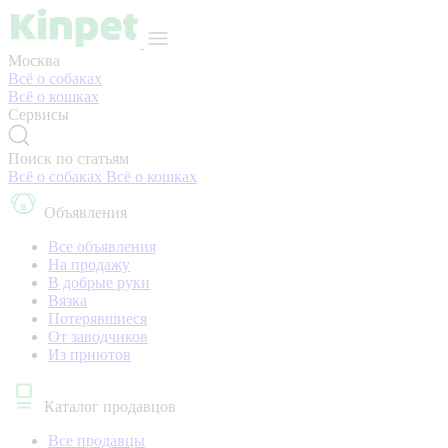
Москва
Всё о собаках
Всё о кошках
Сервисы
Поиск по статьям
Всё о собаках
Всё о кошках
Объявления
Все объявления
На продажу
В добрые руки
Вязка
Потерявшиеся
От заводчиков
Из приютов
Каталог продавцов
Все продавцы