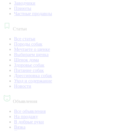
Заводчики
Приюты
Частные продавцы
Статьи
Все статьи
Породы собак
Мечтаете о щенке
Выбираем щенка
Щенок дома
Здоровье собак
Питание собак
Дрессировка собак
Уход и содержание
Новости
Объявления
Все объявления
На продажу
В добрые руки
Вязка