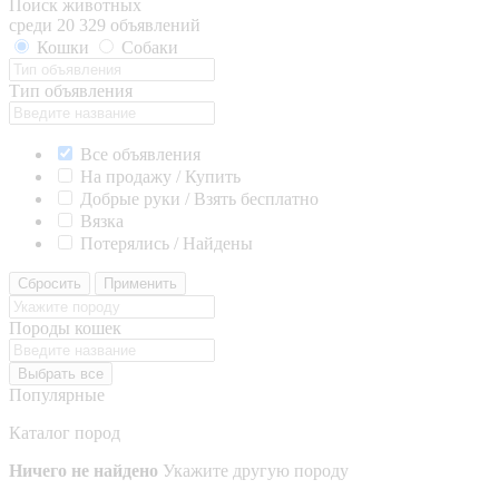
Поиск животных
среди 20 329 объявлений
Кошки
Собаки
Тип объявления
Все объявления
На продажу / Купить
Добрые руки / Взять бесплатно
Вязка
Потерялись / Найдены
Сбросить
Применить
Породы кошек
Выбрать все
Популярные
Каталог пород
Ничего не найдено
Укажите другую породу