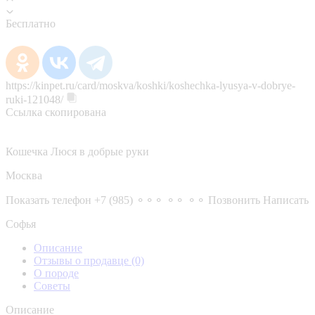
Бесплатно
https://kinpet.ru/card/moskva/koshki/koshechka-lyusya-v-dobrye-
ruki-121048/
Ссылка скопирована
Кошечка Люся в добрые руки
Москва
Показать телефон
+7 (985) ⚬⚬⚬ ⚬⚬ ⚬⚬
Позвонить
Написать
Софья
Описание
Отзывы о продавце
(0)
О породе
Советы
Описание