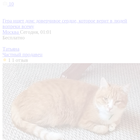
10
Гера ищет дом: доверчивое сердце, которое верит в людей
вопреки всему
Москва
Сегодня, 01:01
Бесплатно
Татьяна
Частный продавец
1
1 отзыв