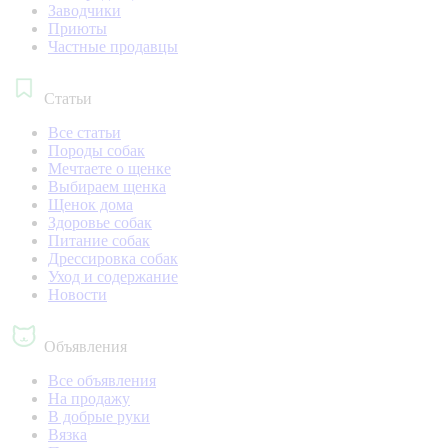
Заводчики
Приюты
Частные продавцы
Статьи
Все статьи
Породы собак
Мечтаете о щенке
Выбираем щенка
Щенок дома
Здоровье собак
Питание собак
Дрессировка собак
Уход и содержание
Новости
Объявления
Все объявления
На продажу
В добрые руки
Вязка