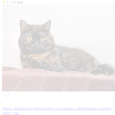
1
1 отзыв
7
Злата, маленькое черепаховое солнышко с янтарными глазами
ищет дом.