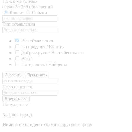
Поиск животных
среди 20 329 объявлений
Кошки
Собаки
Тип объявления
Все объявления
На продажу / Купить
Добрые руки / Взять бесплатно
Вязка
Потерялись / Найдены
Сбросить
Применить
Породы кошек
Выбрать все
Популярные
Каталог пород
Ничего не найдено
Укажите другую породу