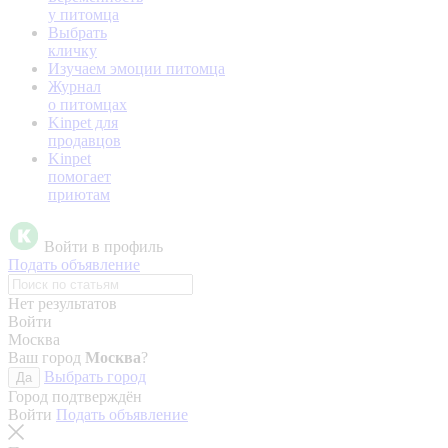
у питомца
Выбрать
кличку
Изучаем эмоции питомца
Журнал
о питомцах
Kinpet для
продавцов
Kinpet
помогает
приютам
Войти в профиль
Подать объявление
Нет результатов
Войти
Москва
Ваш город
Москва
?
Выбрать город
Да
Город подтверждён
Войти
Подать объявление