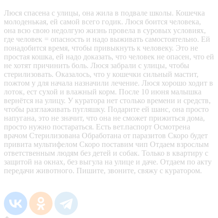
Люся спасена с улицы, она жила в подвале школы. Кошечка
молоденькая, ей самой всего годик. Люся боится человека,
она всю свою недолгую жизнь провела в суровых условиях,
где человек = опасность и надо выживать самостоятельно. Ей
понадобится время, чтобы привыкнуть к человеку. Это не
простая кошка, ей надо доказать, что человек не опасен, что ей
не хотят причинить боль. Люся забрали с улицы, чтобы
стерилизовать. Оказалось, что у кошечки сильный мастит,
пожтом у для начала назначили лечение. Люся хорошо ходит в
лоток, ест сухой и влажный корм. После 10 июня малышка
вернётся на улицу. У куратора нет столько времени и средств,
чтобы разглаживать пугляшку. Подарите ей шанс, она просто
напугана, это не значит, что она не сможет прижиться дома,
просто нужно постараться. Есть вет.паспорт Осмотрена
врачом Стерилизована Обработана от паразитов Скоро будет
привита мультифелом Скоро поставим чип Отдаем взрослым
ответственным людям без детей и собак. Только в квартиру с
защитой на окнах, без выгула на улице и даче. Отдаем по акту
передачи животного. Пишите, звоните, свяжу с куратором.