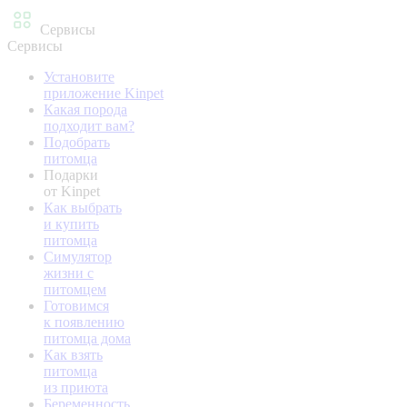
Сервисы
Сервисы
Установите
приложение Kinpet
Какая порода
подходит вам?
Подобрать
питомца
Подарки
от Kinpet
Как выбрать
и купить
питомца
Симулятор
жизни с
питомцем
Готовимся
к появлению
питомца дома
Как взять
питомца
из приюта
Беременность