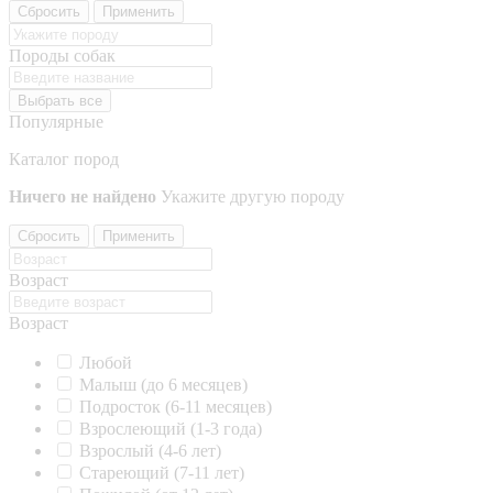
Сбросить
Применить
Породы собак
Выбрать все
Популярные
Каталог пород
Ничего не найдено
Укажите другую породу
Сбросить
Применить
Возраст
Возраст
Любой
Малыш (до 6 месяцев)
Подросток (6-11 месяцев)
Взрослеющий (1-3 года)
Взрослый (4-6 лет)
Стареющий (7-11 лет)