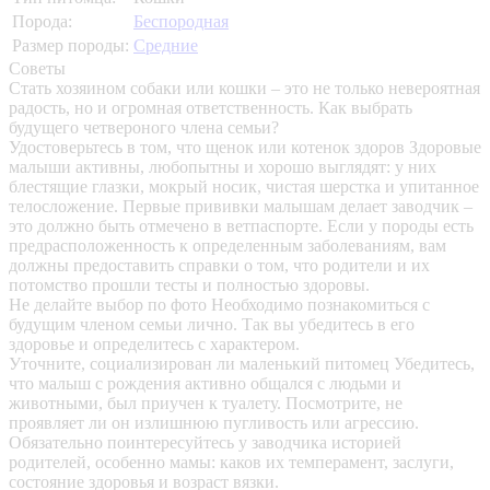
Порода:
Беспородная
Размер породы:
Средние
Советы
Стать хозяином собаки или кошки – это не только невероятная
радость, но и огромная ответственность. Как выбрать
будущего четвероного члена семьи?
Удостоверьтесь в том, что щенок или котенок здоров
Здоровые
малыши активны, любопытны и хорошо выглядят: у них
блестящие глазки, мокрый носик, чистая шерстка и упитанное
телосложение. Первые прививки малышам делает заводчик –
это должно быть отмечено в ветпаспорте. Если у породы есть
предрасположенность к определенным заболеваниям, вам
должны предоставить справки о том, что родители и их
потомство прошли тесты и полностью здоровы.
Не делайте выбор по фото
Необходимо познакомиться с
будущим членом семьи лично. Так вы убедитесь в его
здоровье и определитесь с характером.
Уточните, социализирован ли маленький питомец
Убедитесь,
что малыш с рождения активно общался с людьми и
животными, был приучен к туалету. Посмотрите, не
проявляет ли он излишнюю пугливость или агрессию.
Обязательно поинтересуйтесь у заводчика историей
родителей, особенно мамы: каков их темперамент, заслуги,
состояние здоровья и возраст вязки.