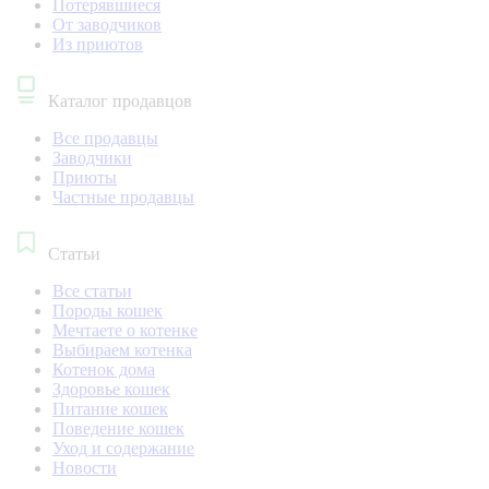
Потерявшиеся
От заводчиков
Из приютов
Каталог продавцов
Все продавцы
Заводчики
Приюты
Частные продавцы
Статьи
Все статьи
Породы кошек
Мечтаете о котенке
Выбираем котенка
Котенок дома
Здоровье кошек
Питание кошек
Поведение кошек
Уход и содержание
Новости