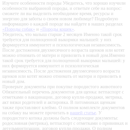
Изучите особенности породы
Убедитесь, что хорошо изучили
особенности выбранной породы, и ответьте себе на вопрос:
сможете ли вы выделить необходимое время, ресурсы и
энергию для заботы о своем новом любимце? Подробную
информацию о каждой породе вы найдете в наших разделах
«Породы собак»
и
«Породы кошек»
.
Убедитесь, что малыш старше 2 месяцев
Именно такой срок
требуется для полноценной выкормки малышей: у них
формируется иммунитет и психологическая независимость.
После достижения двухмесячного возраста щенков или котят
можно отнимать от матери и привозить в новый дом.Именно
такой срок требуется для полноценной выкормки малышей: у
них формируется иммунитет и психологическая
независимость. После достижения двухмесячного возраста
щенков или котят можно отнимать от матери и привозить в
новый дом.
Проверьте документы при покупке породистого животного
Обязательный перечень документов для щенка: ветпаспорт с
отметками о вакцинации, договор купли-продажи, метрика,
акт вязки родителей и актировка. В питомниках щенкам
также проставляют клеймо. О полном комплекте документов
на собаку вы можете прочитать в
нашей статье
.
У
породистого котика должны быть следующие документы:
родословная (метрика), ветпаспорт с отметками о прививках и
дегельминтизации, договор купли-продажи. О полном