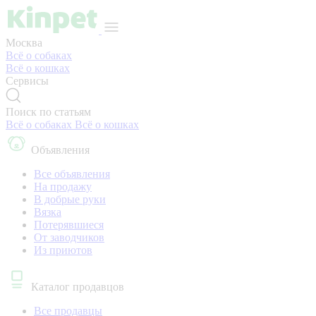
Москва
Всё о собаках
Всё о кошках
Сервисы
Поиск по статьям
Всё о собаках
Всё о кошках
Объявления
Все объявления
На продажу
В добрые руки
Вязка
Потерявшиеся
От заводчиков
Из приютов
Каталог продавцов
Все продавцы