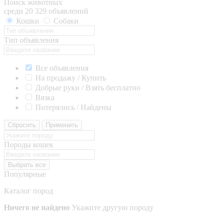
Поиск животных
среди 20 329 объявлений
Кошки
Собаки
Тип объявления
Все объявления
На продажу / Купить
Добрые руки / Взять бесплатно
Вязка
Потерялись / Найдены
Сбросить
Применить
Породы кошек
Выбрать все
Популярные
Каталог пород
Ничего не найдено
Укажите другую породу