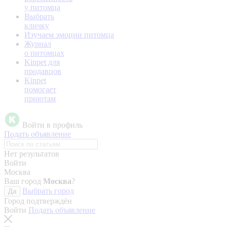
у питомца
Выбрать
кличку
Изучаем эмоции питомца
Журнал
о питомцах
Kinpet для
продавцов
Kinpet
помогает
приютам
Войти в профиль
Подать объявление
Нет результатов
Войти
Москва
Ваш город
Москва
?
Выбрать город
Да
Город подтверждён
Войти
Подать объявление