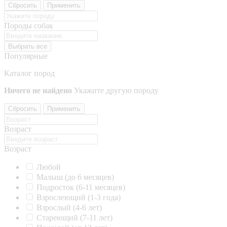
Сбросить
Применить
Породы собак
Выбрать все
Популярные
Каталог пород
Ничего не найдено
Укажите другую породу
Сбросить
Применить
Возраст
Возраст
Любой
Малыш (до 6 месяцев)
Подросток (6-11 месяцев)
Взрослеющий (1-3 года)
Взрослый (4-6 лет)
Стареющий (7-11 лет)