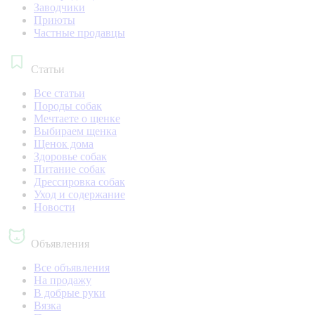
Заводчики
Приюты
Частные продавцы
Статьи
Все статьи
Породы собак
Мечтаете о щенке
Выбираем щенка
Щенок дома
Здоровье собак
Питание собак
Дрессировка собак
Уход и содержание
Новости
Объявления
Все объявления
На продажу
В добрые руки
Вязка