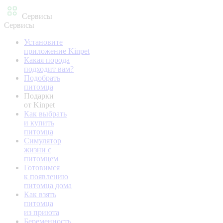
Сервисы
Сервисы
Установите
приложение Kinpet
Какая порода
подходит вам?
Подобрать
питомца
Подарки
от Kinpet
Как выбрать
и купить
питомца
Симулятор
жизни с
питомцем
Готовимся
к появлению
питомца дома
Как взять
питомца
из приюта
Беременность