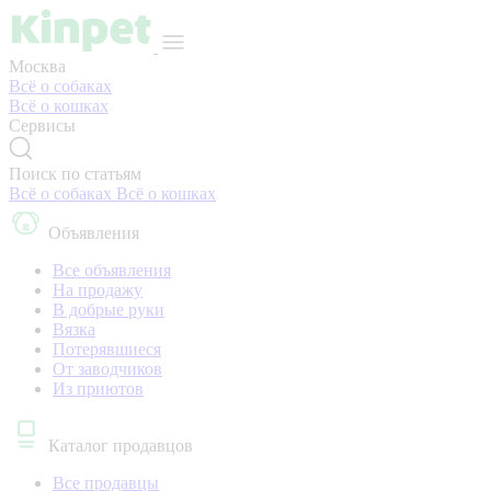
Москва
Всё о собаках
Всё о кошках
Сервисы
Поиск по статьям
Всё о собаках
Всё о кошках
Объявления
Все объявления
На продажу
В добрые руки
Вязка
Потерявшиеся
От заводчиков
Из приютов
Каталог продавцов
Все продавцы