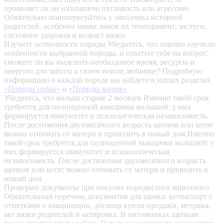
проявляет ли он излишнюю пугливость или агрессию.
Обязательно поинтересуйтесь у заводчика историей
родителей, особенно мамы: каков их темперамент, заслуги,
состояние здоровья и возраст вязки.
Изучите особенности породы
Убедитесь, что хорошо изучили
особенности выбранной породы, и ответьте себе на вопрос:
сможете ли вы выделить необходимое время, ресурсы и
энергию для заботы о своем новом любимце? Подробную
информацию о каждой породе вы найдете в наших разделах
«Породы собак»
и
«Породы кошек»
.
Убедитесь, что малыш старше 2 месяцев
Именно такой срок
требуется для полноценной выкормки малышей: у них
формируется иммунитет и психологическая независимость.
После достижения двухмесячного возраста щенков или котят
можно отнимать от матери и привозить в новый дом.Именно
такой срок требуется для полноценной выкормки малышей: у
них формируется иммунитет и психологическая
независимость. После достижения двухмесячного возраста
щенков или котят можно отнимать от матери и привозить в
новый дом.
Проверьте документы при покупке породистого животного
Обязательный перечень документов для щенка: ветпаспорт с
отметками о вакцинации, договор купли-продажи, метрика,
акт вязки родителей и актировка. В питомниках щенкам