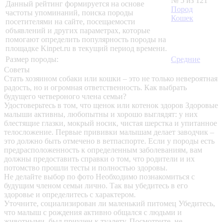
№ 5 из 121
Данный рейтинг формируется на основе
Пород
частоты упоминаний, поиска породы
Кошек
посетителями на сайте, посещаемости
объявлений и других параметрах, которые
помогают определить популярность породы на
площадке Kinpet.ru в текущий период времени.
Размер породы:
Средние
Советы
Стать хозяином собаки или кошки – это не только невероятная
радость, но и огромная ответственность. Как выбрать
будущего четвероного члена семьи?
Удостоверьтесь в том, что щенок или котенок здоров
Здоровые
малыши активны, любопытны и хорошо выглядят: у них
блестящие глазки, мокрый носик, чистая шерстка и упитанное
телосложение. Первые прививки малышам делает заводчик –
это должно быть отмечено в ветпаспорте. Если у породы есть
предрасположенность к определенным заболеваниям, вам
должны предоставить справки о том, что родители и их
потомство прошли тесты и полностью здоровы.
Не делайте выбор по фото
Необходимо познакомиться с
будущим членом семьи лично. Так вы убедитесь в его
здоровье и определитесь с характером.
Уточните, социализирован ли маленький питомец
Убедитесь,
что малыш с рождения активно общался с людьми и
животными, был приучен к туалету. Посмотрите, не