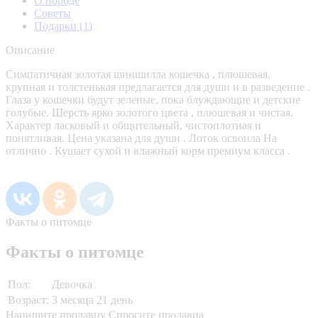
О породе
Советы
Подарки
(1)
Описание
Симпатичная золотая шиншилла кошечка , плюшевая,
крупная и толстенькая предлагается для души и в разведение .
Глаза у кошечки будут зеленые, пока блуждающие и детские
голубые. Шерсть ярко золотого цвета , плюшевая и чистая.
Характер ласковый и общительный, чистоплотная и
понятливая. Цена указана для души . Лоток освоила На
отлично . Кушает сухой и влажный корм премиум класса .
Факты о питомце
Факты о питомце
Пол:
Девочка
Возраст:
3 месяца 21 день
Напишите продавцу
Спросите продавца