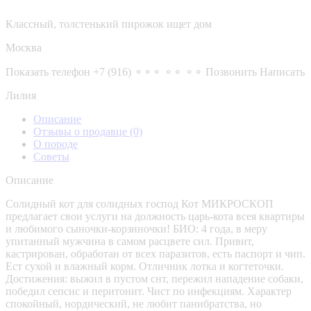
Классный, толстенький пирожок ищет дом
Москва
Показать телефон
+7 (916) ⚬⚬⚬ ⚬⚬ ⚬⚬
Позвонить
Написать
Лилия
Описание
Отзывы о продавце
(0)
О породе
Советы
Описание
Солидный кот для солидных господ Кот МИКРОСКОП
предлагает свои услуги на должность царь-кота всея квартиры
и любимого сыночки-корзиночки! БИО: 4 года, в меру
упитанный мужчина в самом расцвете сил. Привит,
кастрирован, обработан от всех паразитов, есть паспорт и чип.
Ест сухой и влажный корм. Отличник лотка и когтеточки.
Достижения: выжил в пустом снт, пережил нападение собаки,
победил сепсис и перитонит. Чист по инфекциям. Характер
спокойный, нордический, не любит панибратства, но