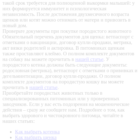
такой срок требуется для полноценной выкормки малышей: у
них формируется иммунитет и психологическая
независимость. После достижения двухмесячного возраста
щенков или котят можно отнимать от матери и привозить в
новый дом.
Проверьте документы при покупке породистого животного
Обязательный перечень документов для щенка: ветпаспорт с
отметками о вакцинации, договор купли-продажи, метрика,
акт вязки родителей и актировка. В питомниках щенкам
также проставляют клеймо. О полном комплекте документов
на собаку вы можете прочитать в
нашей статье
.
У
породистого котика должны быть следующие документы:
родословная (метрика), ветпаспорт с отметками о прививках и
дегельминтизации, договор купли-продажи. О полном
комплекте документов на породистую кошку вы можете
прочитать в
нашей статье
.
Приобретайте породистых животных только в
специализированных питомниках или у проверенных
заводчиков. Если у вас есть подозрения на мошеннические
действия – сразу же сообщите нам.
Подробнее о том, как
выбрать здорового и чистокровного питомца, читайте в
наших статьях:
Как выбрать котенка
Как выбрать щенка