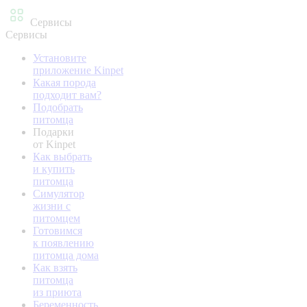
Сервисы
Сервисы
Установите
приложение Kinpet
Какая порода
подходит вам?
Подобрать
питомца
Подарки
от Kinpet
Как выбрать
и купить
питомца
Симулятор
жизни с
питомцем
Готовимся
к появлению
питомца дома
Как взять
питомца
из приюта
Беременность