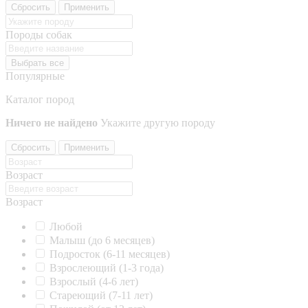
Сбросить
Применить
Породы собак
Выбрать все
Популярные
Каталог пород
Ничего не найдено
Укажите другую породу
Сбросить
Применить
Возраст
Возраст
Любой
Малыш (до 6 месяцев)
Подросток (6-11 месяцев)
Взрослеющий (1-3 года)
Взрослый (4-6 лет)
Стареющий (7-11 лет)