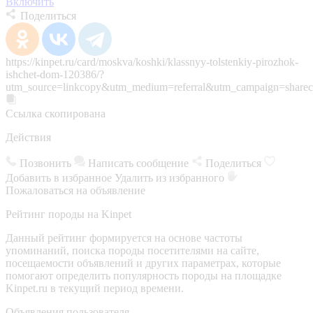
Включить
Поделиться
https://kinpet.ru/card/moskva/koshki/klassnyy-tolstenkiy-pirozhok-
ishchet-dom-120386/?
utm_source=linkcopy&utm_medium=referral&utm_campaign=sharec
Ссылка скопирована
Действия
Позвонить
Написать сообщение
Поделиться
Добавить в избранное
Удалить из избранного
Пожаловаться на объявление
Рейтинг породы на Kinpet
Данный рейтинг формируется на основе частоты
упоминаний, поиска породы посетителями на сайте,
посещаемости объявлений и других параметрах, которые
помогают определить популярность породы на площадке
Kinpet.ru в текущий период времени.
Объявления пользователя