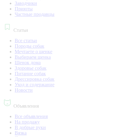
Заводчики
Приюты
Частные продавцы
Статьи
Все статьи
Породы собак
Мечтаете о щенке
Выбираем щенка
Щенок дома
Здоровье собак
Питание собак
Дрессировка собак
Уход и содержание
Новости
Объявления
Все объявления
На продажу
В добрые руки
Вязка