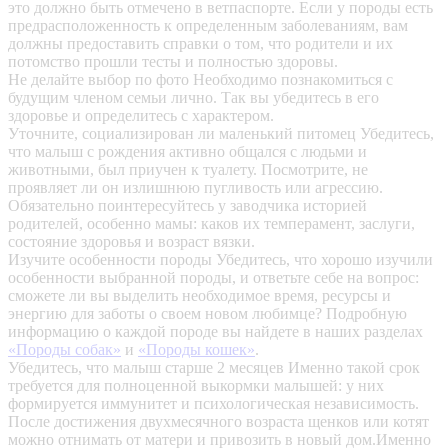
это должно быть отмечено в ветпаспорте. Если у породы есть
предрасположенность к определенным заболеваниям, вам
должны предоставить справки о том, что родители и их
потомство прошли тесты и полностью здоровы.
Не делайте выбор по фото
Необходимо познакомиться с
будущим членом семьи лично. Так вы убедитесь в его
здоровье и определитесь с характером.
Уточните, социализирован ли маленький питомец
Убедитесь,
что малыш с рождения активно общался с людьми и
животными, был приучен к туалету. Посмотрите, не
проявляет ли он излишнюю пугливость или агрессию.
Обязательно поинтересуйтесь у заводчика историей
родителей, особенно мамы: каков их темперамент, заслуги,
состояние здоровья и возраст вязки.
Изучите особенности породы
Убедитесь, что хорошо изучили
особенности выбранной породы, и ответьте себе на вопрос:
сможете ли вы выделить необходимое время, ресурсы и
энергию для заботы о своем новом любимце? Подробную
информацию о каждой породе вы найдете в наших разделах
«Породы собак»
и
«Породы кошек»
.
Убедитесь, что малыш старше 2 месяцев
Именно такой срок
требуется для полноценной выкормки малышей: у них
формируется иммунитет и психологическая независимость.
После достижения двухмесячного возраста щенков или котят
можно отнимать от матери и привозить в новый дом.Именно