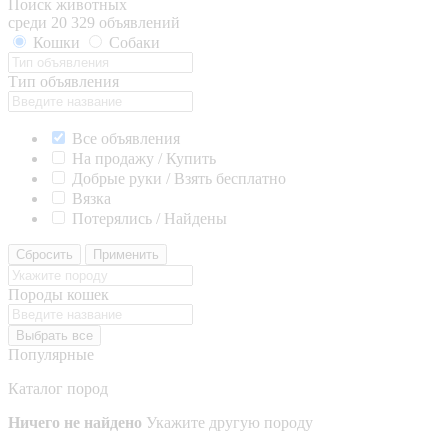
Поиск животных
среди 20 329 объявлений
Кошки
Собаки
Тип объявления
Все объявления
На продажу / Купить
Добрые руки / Взять бесплатно
Вязка
Потерялись / Найдены
Сбросить
Применить
Породы кошек
Выбрать все
Популярные
Каталог пород
Ничего не найдено
Укажите другую породу