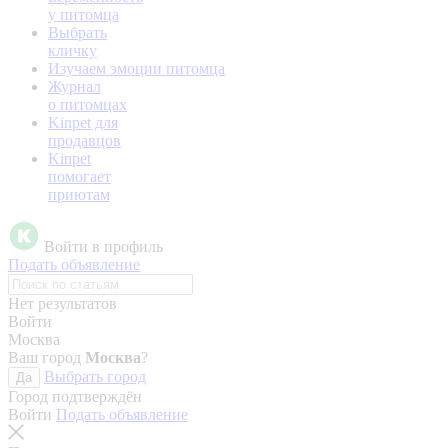
у питомца
Выбрать
кличку
Изучаем эмоции питомца
Журнал
о питомцах
Kinpet для
продавцов
Kinpet
помогает
приютам
Войти в профиль
Подать объявление
Нет результатов
Войти
Москва
Ваш город
Москва
?
Выбрать город
Да
Город подтверждён
Войти
Подать объявление