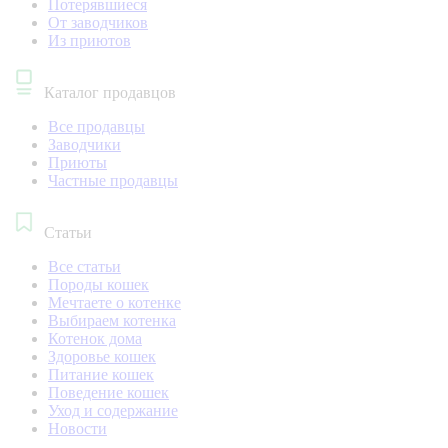
Потерявшиеся
От заводчиков
Из приютов
Каталог продавцов
Все продавцы
Заводчики
Приюты
Частные продавцы
Статьи
Все статьи
Породы кошек
Мечтаете о котенке
Выбираем котенка
Котенок дома
Здоровье кошек
Питание кошек
Поведение кошек
Уход и содержание
Новости