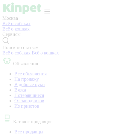
Москва
Всё о собаках
Всё о кошках
Сервисы
Поиск по статьям
Всё о собаках
Всё о кошках
Объявления
Все объявления
На продажу
В добрые руки
Вязка
Потерявшиеся
От заводчиков
Из приютов
Каталог продавцов
Все продавцы