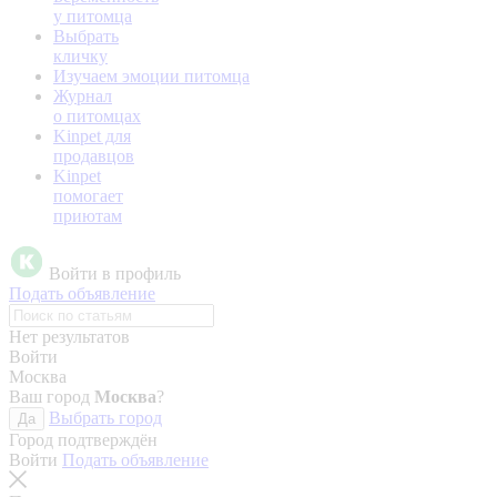
у питомца
Выбрать
кличку
Изучаем эмоции питомца
Журнал
о питомцах
Kinpet для
продавцов
Kinpet
помогает
приютам
Войти в профиль
Подать объявление
Нет результатов
Войти
Москва
Ваш город
Москва
?
Выбрать город
Да
Город подтверждён
Войти
Подать объявление