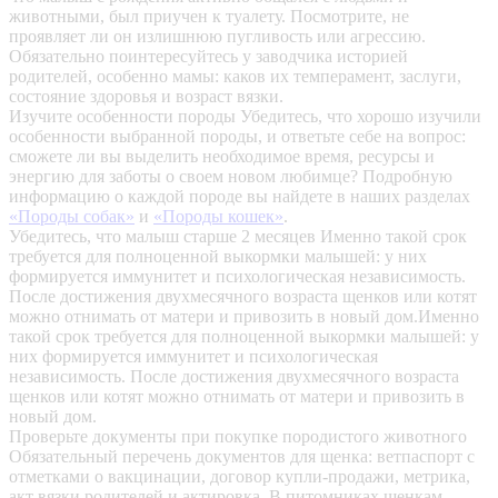
животными, был приучен к туалету. Посмотрите, не
проявляет ли он излишнюю пугливость или агрессию.
Обязательно поинтересуйтесь у заводчика историей
родителей, особенно мамы: каков их темперамент, заслуги,
состояние здоровья и возраст вязки.
Изучите особенности породы
Убедитесь, что хорошо изучили
особенности выбранной породы, и ответьте себе на вопрос:
сможете ли вы выделить необходимое время, ресурсы и
энергию для заботы о своем новом любимце? Подробную
информацию о каждой породе вы найдете в наших разделах
«Породы собак»
и
«Породы кошек»
.
Убедитесь, что малыш старше 2 месяцев
Именно такой срок
требуется для полноценной выкормки малышей: у них
формируется иммунитет и психологическая независимость.
После достижения двухмесячного возраста щенков или котят
можно отнимать от матери и привозить в новый дом.Именно
такой срок требуется для полноценной выкормки малышей: у
них формируется иммунитет и психологическая
независимость. После достижения двухмесячного возраста
щенков или котят можно отнимать от матери и привозить в
новый дом.
Проверьте документы при покупке породистого животного
Обязательный перечень документов для щенка: ветпаспорт с
отметками о вакцинации, договор купли-продажи, метрика,
акт вязки родителей и актировка. В питомниках щенкам