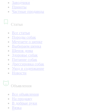
Заводчики
Приюты
Частные продавцы
Статьи
Все статьи
Породы собак
Мечтаете о щенке
Выбираем щенка
Щенок дома
Здоровье собак
Питание собак
Дрессировка собак
Уход и содержание
Новости
Объявления
Все объявления
На продажу
В добрые руки
Вязка