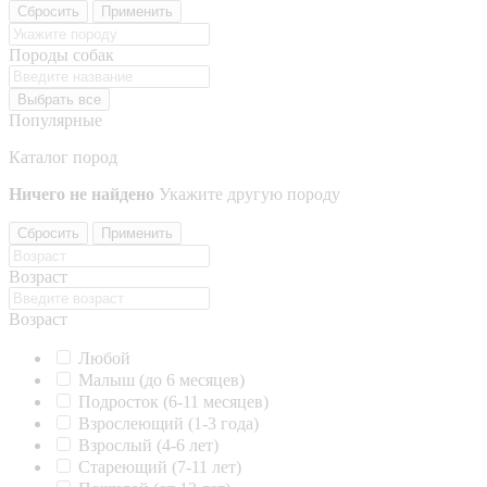
Сбросить
Применить
Породы собак
Выбрать все
Популярные
Каталог пород
Ничего не найдено
Укажите другую породу
Сбросить
Применить
Возраст
Возраст
Любой
Малыш (до 6 месяцев)
Подросток (6-11 месяцев)
Взрослеющий (1-3 года)
Взрослый (4-6 лет)
Стареющий (7-11 лет)