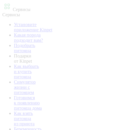
Сервисы
Сервисы
Установите
приложение Kinpet
Какая порода
подходит вам?
Подобрать
питомца
Подарки
от Kinpet
Как выбрать
и купить
питомца
Симулятор
жизни с
питомцем
Готовимся
к появлению
питомца дома
Как взять
питомца
из приюта
Беременность