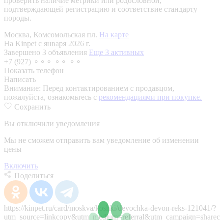
проверить наличие метрики или родословной,
подтверждающей регистрацию и соответствие стандарту
породы.
Москва, Комсомольская пл.
На карте
На Kinpet c января 2026 г.
Завершено 3 объявления
Еще 3 активных
+7 (927) ⚬⚬⚬ ⚬⚬ ⚬⚬
Показать телефон
Написать
Внимание:
Перед контактированием с продавцом,
пожалуйста, ознакомьтесь с
рекомендациями при покупке.
Сохранить
Вы отключили уведомления
Мы не сможем отправить вам уведомление об изменении
цены
Включить
Поделиться
https://kinpet.ru/card/moskva/koshki/devochka-devon-reks-121041/?
utm_source=linkcopy&utm_medium=referral&utm_campaign=sharec