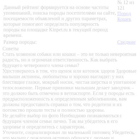
№ 12 из
Данный рейтинг формируется на основе частоты
121
упоминаний, поиска породы посетителями на сайте,
Пород
посещаемости объявлений и других параметрах,
Кошек
которые помогают определить популярность
породы на площадке Kinpet.ru в текущий период
времени.
Размер породы:
Средние
Советы
Стать хозяином собаки или кошки – это не только невероятная
радость, но и огромная ответственность. Как выбрать
будущего четвероного члена семьи?
Удостоверьтесь в том, что щенок или котенок здоров
Здоровые
малыши активны, любопытны и хорошо выглядят: у них
блестящие глазки, мокрый носик, чистая шерстка и упитанное
телосложение. Первые прививки малышам делает заводчик –
это должно быть отмечено в ветпаспорте. Если у породы есть
предрасположенность к определенным заболеваниям, вам
должны предоставить справки о том, что родители и их
потомство прошли тесты и полностью здоровы.
Не делайте выбор по фото
Необходимо познакомиться с
будущим членом семьи лично. Так вы убедитесь в его
здоровье и определитесь с характером.
Уточните, социализирован ли маленький питомец
Убедитесь,
что малыш с рождения активно общался с людьми и