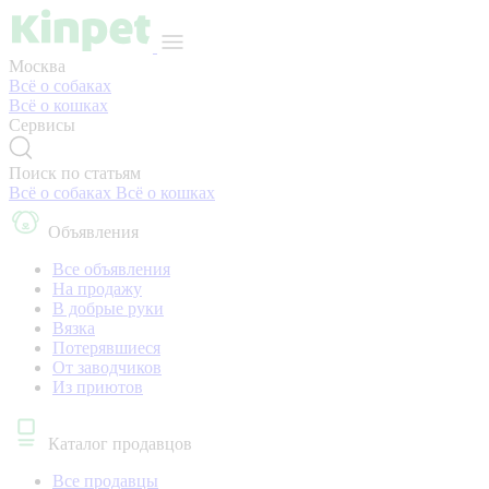
Москва
Всё о собаках
Всё о кошках
Сервисы
Поиск по статьям
Всё о собаках
Всё о кошках
Объявления
Все объявления
На продажу
В добрые руки
Вязка
Потерявшиеся
От заводчиков
Из приютов
Каталог продавцов
Все продавцы