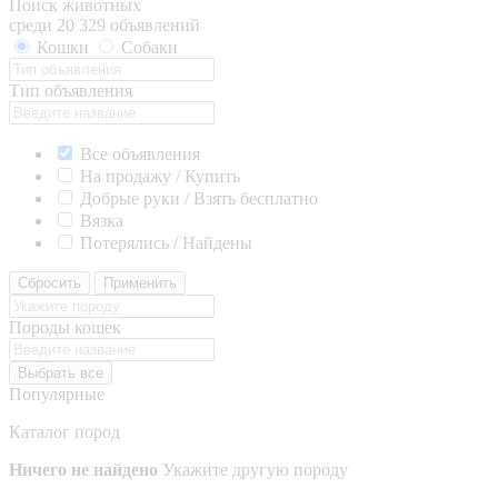
Поиск животных
среди 20 329 объявлений
Кошки
Собаки
Тип объявления
Все объявления
На продажу / Купить
Добрые руки / Взять бесплатно
Вязка
Потерялись / Найдены
Сбросить
Применить
Породы кошек
Выбрать все
Популярные
Каталог пород
Ничего не найдено
Укажите другую породу