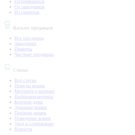
Потерявшиеся
От заводчиков
Из приютов
Каталог продавцов
Все продавцы
Заводчики
Приюты
Частные продавцы
Статьи
Все статьи
Породы кошек
Мечтаете о котенке
Выбираем котенка
Котенок дома
Здоровье кошек
Питание кошек
Поведение кошек
Уход и содержание
Новости