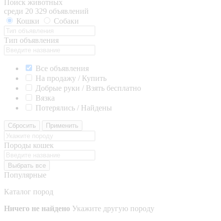
Поиск животных
среди 20 329 объявлений
Кошки
Собаки
Тип объявления
Все объявления
На продажу / Купить
Добрые руки / Взять бесплатно
Вязка
Потерялись / Найдены
Сбросить
Применить
Породы кошек
Выбрать все
Популярные
Каталог пород
Ничего не найдено
Укажите другую породу