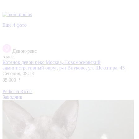
Еще 4 фото
Девон-рекс
5 мес.
Котенок девон рекс
Москва, Новомосковский
административный округ, р-н Внуково, ул. Шекспира, 45
Сегодня, 08:13
85 000 ₽
Pelliccia Riccia
Заводчик