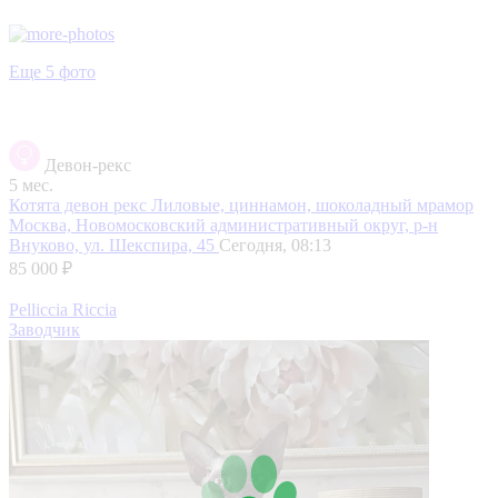
Еще 5 фото
Девон-рекс
5 мес.
Котята девон рекс Лиловые, циннамон, шоколадный мрамор
Москва, Новомосковский административный округ, р-н
Внуково, ул. Шекспира, 45
Сегодня, 08:13
85 000 ₽
Pelliccia Riccia
Заводчик