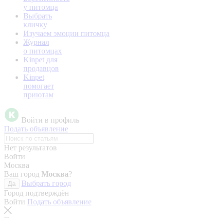
у питомца
Выбрать
кличку
Изучаем эмоции питомца
Журнал
о питомцах
Kinpet для
продавцов
Kinpet
помогает
приютам
Войти в профиль
Подать объявление
Нет результатов
Войти
Москва
Ваш город
Москва
?
Выбрать город
Да
Город подтверждён
Войти
Подать объявление