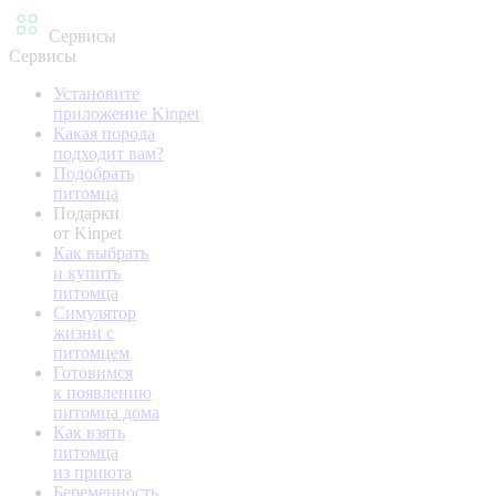
Сервисы
Сервисы
Установите
приложение Kinpet
Какая порода
подходит вам?
Подобрать
питомца
Подарки
от Kinpet
Как выбрать
и купить
питомца
Симулятор
жизни с
питомцем
Готовимся
к появлению
питомца дома
Как взять
питомца
из приюта
Беременность