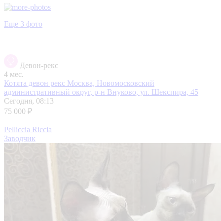
Еще 3 фото
Девон-рекс
4 мес.
Котята девон рекс
Москва, Новомосковский
административный округ, р-н Внуково, ул. Шекспира, 45
Сегодня, 08:13
75 000 ₽
Pelliccia Riccia
Заводчик