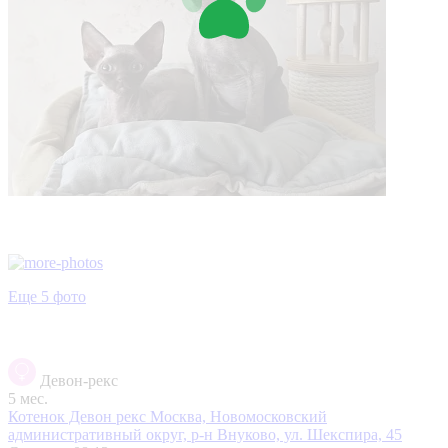
Еще 5 фото
Девон-рекс
5 мес.
Котенок Девон рекс
Москва, Новомосковский
административный округ, р-н Внуково, ул. Шекспира, 45