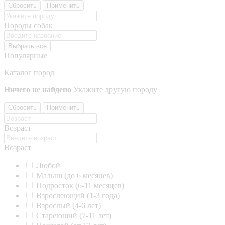
Сбросить
Применить
Породы собак
Выбрать все
Популярные
Каталог пород
Ничего не найдено
Укажите другую породу
Сбросить
Применить
Возраст
Возраст
Любой
Малыш (до 6 месяцев)
Подросток (6-11 месяцев)
Взрослеющий (1-3 года)
Взрослый (4-6 лет)
Стареющий (7-11 лет)