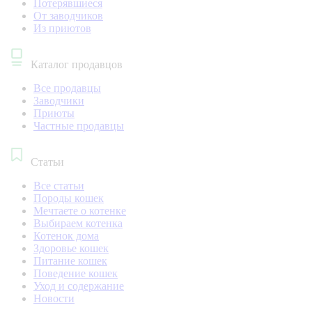
Потерявшиеся
От заводчиков
Из приютов
Каталог продавцов
Все продавцы
Заводчики
Приюты
Частные продавцы
Статьи
Все статьи
Породы кошек
Мечтаете о котенке
Выбираем котенка
Котенок дома
Здоровье кошек
Питание кошек
Поведение кошек
Уход и содержание
Новости