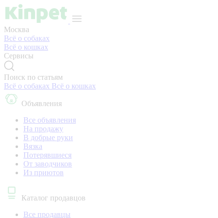
Москва
Всё о собаках
Всё о кошках
Сервисы
Поиск по статьям
Всё о собаках
Всё о кошках
Объявления
Все объявления
На продажу
В добрые руки
Вязка
Потерявшиеся
От заводчиков
Из приютов
Каталог продавцов
Все продавцы