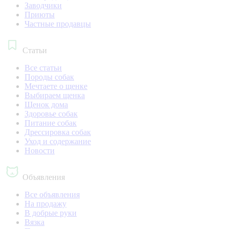
Заводчики
Приюты
Частные продавцы
Статьи
Все статьи
Породы собак
Мечтаете о щенке
Выбираем щенка
Щенок дома
Здоровье собак
Питание собак
Дрессировка собак
Уход и содержание
Новости
Объявления
Все объявления
На продажу
В добрые руки
Вязка