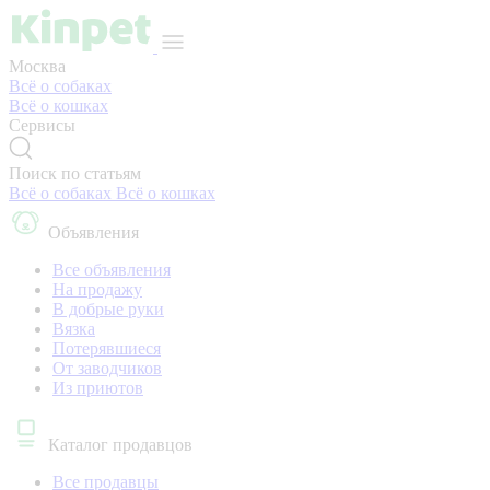
Москва
Всё о собаках
Всё о кошках
Сервисы
Поиск по статьям
Всё о собаках
Всё о кошках
Объявления
Все объявления
На продажу
В добрые руки
Вязка
Потерявшиеся
От заводчиков
Из приютов
Каталог продавцов
Все продавцы