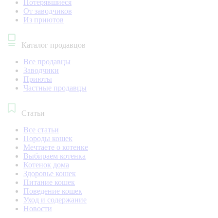
Потерявшиеся
От заводчиков
Из приютов
Каталог продавцов
Все продавцы
Заводчики
Приюты
Частные продавцы
Статьи
Все статьи
Породы кошек
Мечтаете о котенке
Выбираем котенка
Котенок дома
Здоровье кошек
Питание кошек
Поведение кошек
Уход и содержание
Новости