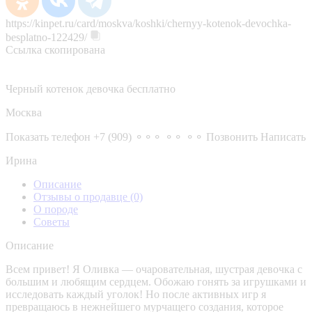
https://kinpet.ru/card/moskva/koshki/chernyy-kotenok-devochka-
besplatno-122429/
Ссылка скопирована
Черный котенок девочка бесплатно
Москва
Показать телефон
+7 (909) ⚬⚬⚬ ⚬⚬ ⚬⚬
Позвонить
Написать
Ирина
Описание
Отзывы о продавце
(0)
О породе
Советы
Описание
Всем привет! Я Оливка — очаровательная, шустрая девочка с
большим и любящим сердцем. Обожаю гонять за игрушками и
исследовать каждый уголок! Но после активных игр я
превращаюсь в нежнейшего мурчащего создания, которое