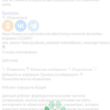
цены
Включить
Поделиться
https://kinpet.ru/card/moskva/koshki/chernyy-kotenok-devochka-
besplatno-122429/?
utm_source=linkcopy&utm_medium=referral&utm_campaign=sharec
Ссылка скопирована
Действия
Позвонить
Написать сообщение
Поделиться
Добавить в избранное
Удалить из избранного
Пожаловаться на объявление
Рейтинг породы на Kinpet
Данный рейтинг формируется на основе частоты
упоминаний, поиска породы посетителями на сайте,
посещаемости объявлений и других параметрах, которые
помогают определить популярность породы на площадке