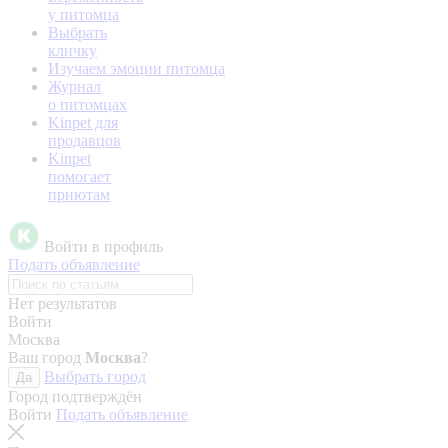
у питомца
Выбрать
кличку
Изучаем эмоции питомца
Журнал
о питомцах
Kinpet для
продавцов
Kinpet
помогает
приютам
Войти в профиль
Подать объявление
Нет результатов
Войти
Москва
Ваш город
Москва
?
Выбрать город
Да
Город подтверждён
Войти
Подать объявление