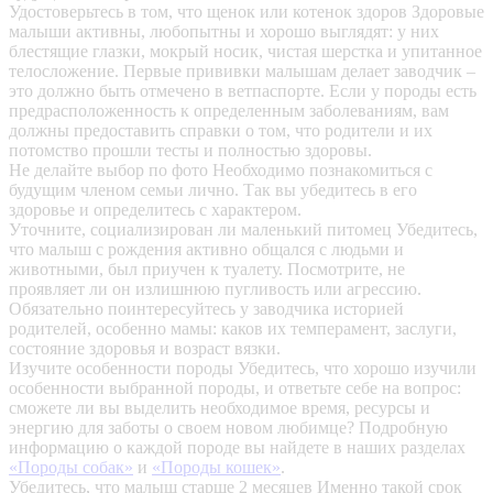
Удостоверьтесь в том, что щенок или котенок здоров
Здоровые
малыши активны, любопытны и хорошо выглядят: у них
блестящие глазки, мокрый носик, чистая шерстка и упитанное
телосложение. Первые прививки малышам делает заводчик –
это должно быть отмечено в ветпаспорте. Если у породы есть
предрасположенность к определенным заболеваниям, вам
должны предоставить справки о том, что родители и их
потомство прошли тесты и полностью здоровы.
Не делайте выбор по фото
Необходимо познакомиться с
будущим членом семьи лично. Так вы убедитесь в его
здоровье и определитесь с характером.
Уточните, социализирован ли маленький питомец
Убедитесь,
что малыш с рождения активно общался с людьми и
животными, был приучен к туалету. Посмотрите, не
проявляет ли он излишнюю пугливость или агрессию.
Обязательно поинтересуйтесь у заводчика историей
родителей, особенно мамы: каков их темперамент, заслуги,
состояние здоровья и возраст вязки.
Изучите особенности породы
Убедитесь, что хорошо изучили
особенности выбранной породы, и ответьте себе на вопрос:
сможете ли вы выделить необходимое время, ресурсы и
энергию для заботы о своем новом любимце? Подробную
информацию о каждой породе вы найдете в наших разделах
«Породы собак»
и
«Породы кошек»
.
Убедитесь, что малыш старше 2 месяцев
Именно такой срок