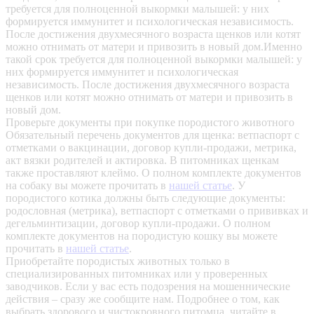
требуется для полноценной выкормки малышей: у них
формируется иммунитет и психологическая независимость.
После достижения двухмесячного возраста щенков или котят
можно отнимать от матери и привозить в новый дом.Именно
такой срок требуется для полноценной выкормки малышей: у
них формируется иммунитет и психологическая
независимость. После достижения двухмесячного возраста
щенков или котят можно отнимать от матери и привозить в
новый дом.
Проверьте документы при покупке породистого животного
Обязательный перечень документов для щенка: ветпаспорт с
отметками о вакцинации, договор купли-продажи, метрика,
акт вязки родителей и актировка. В питомниках щенкам
также проставляют клеймо. О полном комплекте документов
на собаку вы можете прочитать в
нашей статье
.
У
породистого котика должны быть следующие документы:
родословная (метрика), ветпаспорт с отметками о прививках и
дегельминтизации, договор купли-продажи. О полном
комплекте документов на породистую кошку вы можете
прочитать в
нашей статье
.
Приобретайте породистых животных только в
специализированных питомниках или у проверенных
заводчиков. Если у вас есть подозрения на мошеннические
действия – сразу же сообщите нам.
Подробнее о том, как
выбрать здорового и чистокровного питомца, читайте в