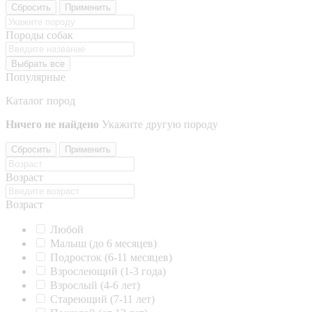
Сбросить
Применить
Породы собак
Выбрать все
Популярные
Каталог пород
Ничего не найдено
Укажите другую породу
Сбросить
Применить
Возраст
Возраст
Любой
Малыш (до 6 месяцев)
Подросток (6-11 месяцев)
Взрослеющий (1-3 года)
Взрослый (4-6 лет)
Стареющий (7-11 лет)