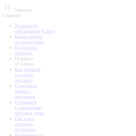
Сервисы
Сервисы
Установите
приложение Kinpet
Какая порода
подходит вам?
Подобрать
питомца
Подарки
от Kinpet
Как выбрать
и купить
питомца
Симулятор
жизни с
питомцем
Готовимся
к появлению
питомца дома
Как взять
питомца
из приюта
Беременность