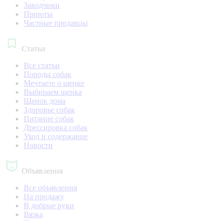
Заводчики
Приюты
Частные продавцы
Статьи
Все статьи
Породы собак
Мечтаете о щенке
Выбираем щенка
Щенок дома
Здоровье собак
Питание собак
Дрессировка собак
Уход и содержание
Новости
Объявления
Все объявления
На продажу
В добрые руки
Вязка