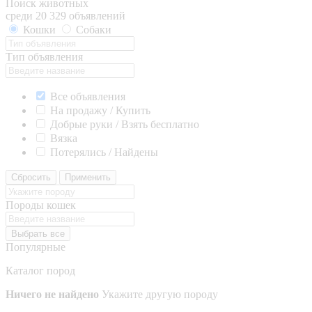
Поиск животных
среди 20 329 объявлений
Кошки
Собаки
Тип объявления
Все объявления
На продажу / Купить
Добрые руки / Взять бесплатно
Вязка
Потерялись / Найдены
Сбросить
Применить
Породы кошек
Выбрать все
Популярные
Каталог пород
Ничего не найдено
Укажите другую породу