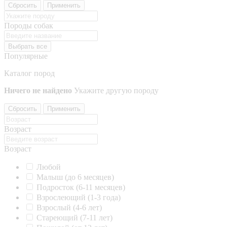
Сбросить
Применить
Породы собак
Выбрать все
Популярные
Каталог пород
Ничего не найдено
Укажите другую породу
Сбросить
Применить
Возраст
Возраст
Любой
Малыш (до 6 месяцев)
Подросток (6-11 месяцев)
Взрослеющий (1-3 года)
Взрослый (4-6 лет)
Стареющий (7-11 лет)