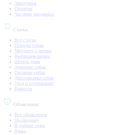
Заводчики
Приюты
Частные продавцы
Статьи
Все статьи
Породы собак
Мечтаете о щенке
Выбираем щенка
Щенок дома
Здоровье собак
Питание собак
Дрессировка собак
Уход и содержание
Новости
Объявления
Все объявления
На продажу
В добрые руки
Вязка