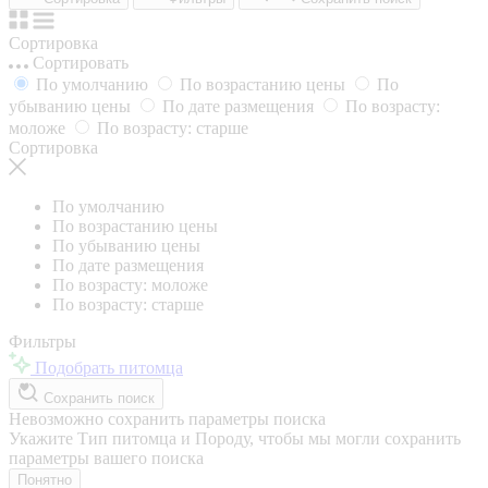
Сортировка
Сортировать
По умолчанию
По возрастанию цены
По
убыванию цены
По дате размещения
По возрасту:
моложе
По возрасту: старше
Сортировка
По умолчанию
По возрастанию цены
По убыванию цены
По дате размещения
По возрасту: моложе
По возрасту: старше
Фильтры
Подобрать питомца
Сохранить поиск
Невозможно сохранить параметры поиска
Укажите Тип питомца и Породу, чтобы мы могли сохранить
параметры вашего поиска
Понятно