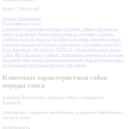
Более 1 500 статей
Больше материалов
Популярные статьи
Смешные и красивые клички для собак: имена для разных
пород и размеров
Разведение собак на продажу: основы,
правила, есть ли выгода?
Клички для собак-девочек: самые
классные варианты
Собака стала вялой и потеряла аппетит?
Есть причины для тревоги
ТОП-25 гипоаллергенных пород
собак
Желтая рвота у собаки: возможные причины и лечение
На какой день течки нужно вязать собаку
Как отучить собаку
от привычки писать на кровать или диван
Ключевые характеристики собак
породы такса
Характер
Воспитание
Здоровье
Уход и содержание
Характер
Отношения с людьми и животными, повадки и темперамент,
жизнь в семье
Возбудимость