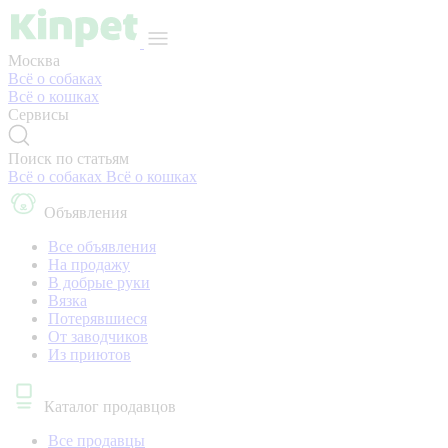
Москва
Всё о собаках
Всё о кошках
Сервисы
Поиск по статьям
Всё о собаках
Всё о кошках
Объявления
Все объявления
На продажу
В добрые руки
Вязка
Потерявшиеся
От заводчиков
Из приютов
Каталог продавцов
Все продавцы