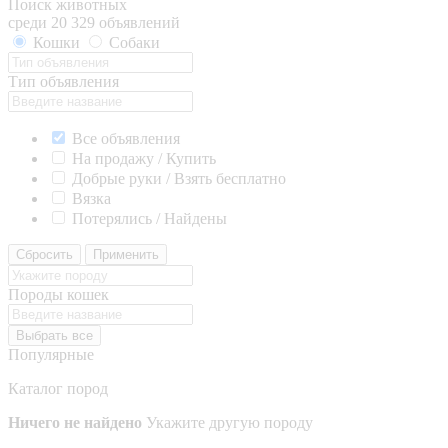
Поиск животных
среди 20 329 объявлений
Кошки
Собаки
Тип объявления
Все объявления
На продажу / Купить
Добрые руки / Взять бесплатно
Вязка
Потерялись / Найдены
Сбросить
Применить
Породы кошек
Выбрать все
Популярные
Каталог пород
Ничего не найдено
Укажите другую породу