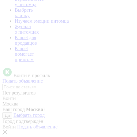
у питомца
Выбрать
кличку
Изучаем эмоции питомца
Журнал
о питомцах
Kinpet для
продавцов
Kinpet
помогает
приютам
Войти в профиль
Подать объявление
Нет результатов
Войти
Москва
Ваш город
Москва
?
Выбрать город
Да
Город подтверждён
Войти
Подать объявление