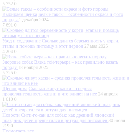
5 752
0
Выбираем щенка
Белые таксы – особенности окраса и фото
породы
1 декабря 2024
7 691
0
Уход и содержание
Сколько длится беременность у корги,
этапы и помощь питомцу в этот период
27 мая 2025
4 204
0
Здоровье собак
Вязка той-терьера – как правильно вязать
породу
18 ноября 2025
5 725
0
Щенок дома
Сколько живут хаски – средняя
продолжительность жизни и что влияет на нее
24 апреля
1 610
0
Новости
Сити-го-сан для собак: как древний японский
праздник детей превратился в ритуал для питомцев
30 июля
219
0
Посмотреть все