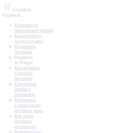
Сервисы
Сервисы
Установите
приложение Kinpet
Какая порода
подходит вам?
Подобрать
питомца
Подарки
от Kinpet
Как выбрать
и купить
питомца
Симулятор
жизни с
питомцем
Готовимся
к появлению
питомца дома
Как взять
питомца
из приюта
Беременность