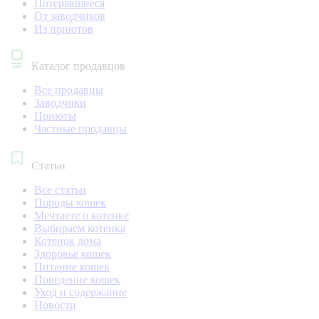
Потерявшиеся
От заводчиков
Из приютов
Каталог продавцов
Все продавцы
Заводчики
Приюты
Частные продавцы
Статьи
Все статьи
Породы кошек
Мечтаете о котенке
Выбираем котенка
Котенок дома
Здоровье кошек
Питание кошек
Поведение кошек
Уход и содержание
Новости