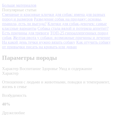
Больше материалов
Популярные статьи
Смешные и красивые клички для собак: имена для разных
пород и размеров
Разведение собак на продажу: основы,
правила, есть ли выгода?
Клички для собак-девочек: самые
классные варианты
Собака стала вялой и потеряла аппетит?
Есть причины для тревоги
ТОП-25 гипоаллергенных пород
собак
Желтая рвота у собаки: возможные причины и лечение
На какой день течки нужно вязать собаку
Как отучить собаку
от привычки писать на кровать или диван
Параметры породы
Характер
Воспитание
Здоровье
Уход и содержание
Характер
Отношения с людьми и животными, повадки и темперамент,
жизнь в семье
Возбудимость
40%
Дружелюбие