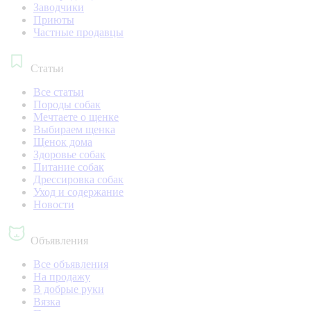
Заводчики
Приюты
Частные продавцы
Статьи
Все статьи
Породы собак
Мечтаете о щенке
Выбираем щенка
Щенок дома
Здоровье собак
Питание собак
Дрессировка собак
Уход и содержание
Новости
Объявления
Все объявления
На продажу
В добрые руки
Вязка