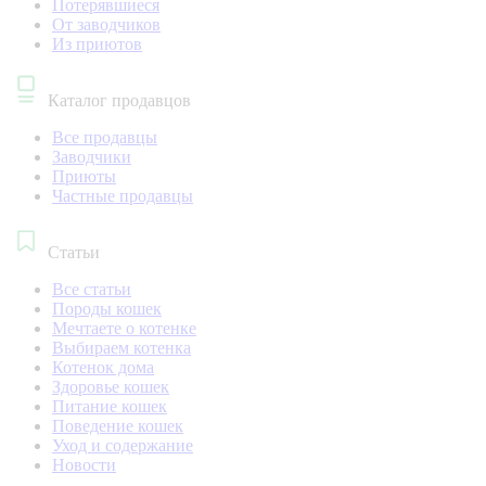
Потерявшиеся
От заводчиков
Из приютов
Каталог продавцов
Все продавцы
Заводчики
Приюты
Частные продавцы
Статьи
Все статьи
Породы кошек
Мечтаете о котенке
Выбираем котенка
Котенок дома
Здоровье кошек
Питание кошек
Поведение кошек
Уход и содержание
Новости