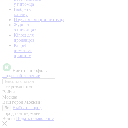
у питомца
Выбрать
кличку
Изучаем эмоции питомца
Журнал
о питомцах
Kinpet для
продавцов
Kinpet
помогает
приютам
Войти в профиль
Подать объявление
Нет результатов
Войти
Москва
Ваш город
Москва
?
Выбрать город
Да
Город подтверждён
Войти
Подать объявление