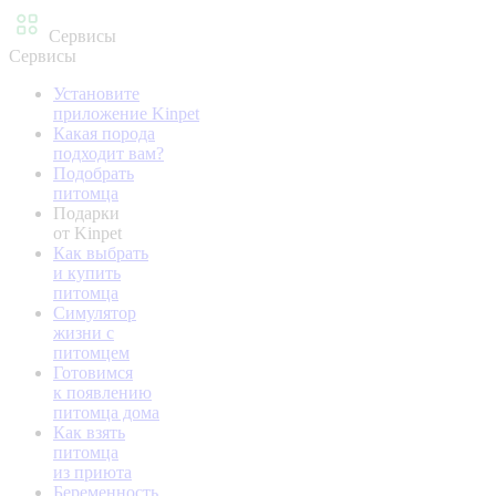
Сервисы
Сервисы
Установите
приложение Kinpet
Какая порода
подходит вам?
Подобрать
питомца
Подарки
от Kinpet
Как выбрать
и купить
питомца
Симулятор
жизни с
питомцем
Готовимся
к появлению
питомца дома
Как взять
питомца
из приюта
Беременность