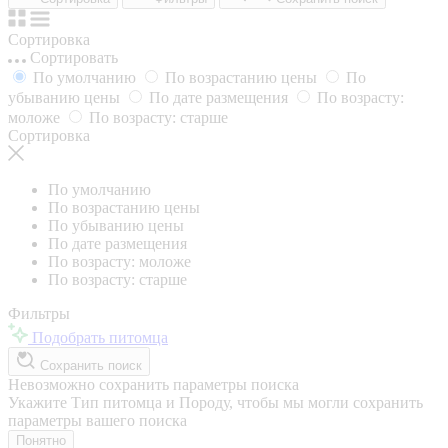
Сортировка
Сортировать
По умолчанию
По возрастанию цены
По
убыванию цены
По дате размещения
По возрасту:
моложе
По возрасту: старше
Сортировка
По умолчанию
По возрастанию цены
По убыванию цены
По дате размещения
По возрасту: моложе
По возрасту: старше
Фильтры
Подобрать питомца
Сохранить поиск
Невозможно сохранить параметры поиска
Укажите Тип питомца и Породу, чтобы мы могли сохранить
параметры вашего поиска
Понятно