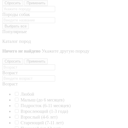
Сбросить
Применить
Породы собак
Выбрать все
Популярные
Каталог пород
Ничего не найдено
Укажите другую породу
Сбросить
Применить
Возраст
Возраст
Любой
Малыш (до 6 месяцев)
Подросток (6-11 месяцев)
Взрослеющий (1-3 года)
Взрослый (4-6 лет)
Стареющий (7-11 лет)