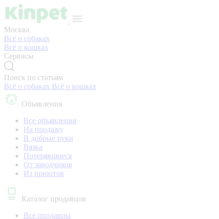
Москва
Всё о собаках
Всё о кошках
Сервисы
Поиск по статьям
Всё о собаках
Всё о кошках
Объявления
Все объявления
На продажу
В добрые руки
Вязка
Потерявшиеся
От заводчиков
Из приютов
Каталог продавцов
Все продавцы