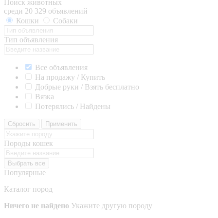
Поиск животных
среди 20 329 объявлений
Кошки
Собаки
Тип объявления
Все объявления
На продажу / Купить
Добрые руки / Взять бесплатно
Вязка
Потерялись / Найдены
Сбросить
Применить
Породы кошек
Выбрать все
Популярные
Каталог пород
Ничего не найдено
Укажите другую породу