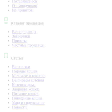
Потерявшиеся
От заводчиков
Из приютов
Каталог продавцов
Все продавцы
Заводчики
Приюты
Частные продавцы
Статьи
Все статьи
Породы кошек
Мечтаете о котенке
Выбираем котенка
Котенок дома
Здоровье кошек
Питание кошек
Поведение кошек
Уход и содержание
Новости