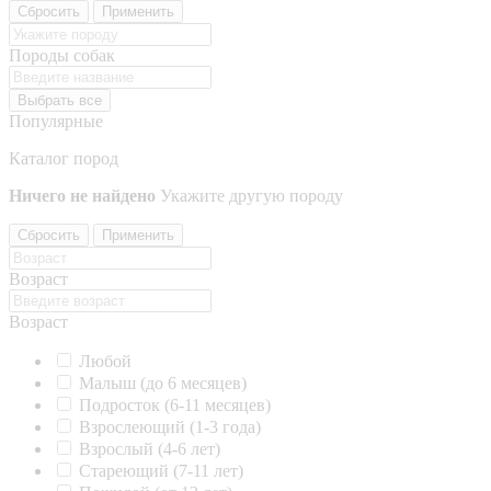
Сбросить
Применить
Породы собак
Выбрать все
Популярные
Каталог пород
Ничего не найдено
Укажите другую породу
Сбросить
Применить
Возраст
Возраст
Любой
Малыш (до 6 месяцев)
Подросток (6-11 месяцев)
Взрослеющий (1-3 года)
Взрослый (4-6 лет)
Стареющий (7-11 лет)