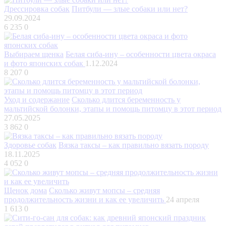
Дрессировка собак
Питбули — злые собаки или нет?
29.09.2024
6 235
0
Выбираем щенка
Белая сиба-ину – особенности цвета окраса
и фото японских собак
1.12.2024
8 207
0
Уход и содержание
Сколько длится беременность у
мальтийской болонки, этапы и помощь питомцу в этот период
27.05.2025
3 862
0
Здоровье собак
Вязка таксы – как правильно вязать породу
18.11.2025
4 052
0
Щенок дома
Сколько живут мопсы – средняя
продолжительность жизни и как ее увеличить
24 апреля
1 613
0