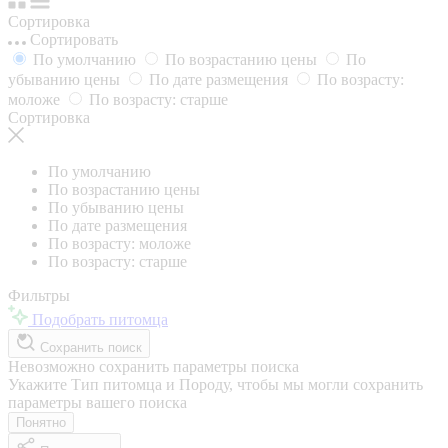
Сортировка
Сортировать
По умолчанию
По возрастанию цены
По
убыванию цены
По дате размещения
По возрасту:
моложе
По возрасту: старше
Сортировка
По умолчанию
По возрастанию цены
По убыванию цены
По дате размещения
По возрасту: моложе
По возрасту: старше
Фильтры
Подобрать питомца
Сохранить поиск
Невозможно сохранить параметры поиска
Укажите Тип питомца и Породу, чтобы мы могли сохранить
параметры вашего поиска
Понятно