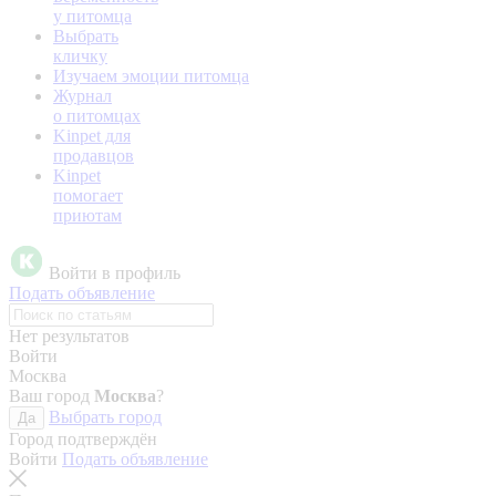
у питомца
Выбрать
кличку
Изучаем эмоции питомца
Журнал
о питомцах
Kinpet для
продавцов
Kinpet
помогает
приютам
Войти в профиль
Подать объявление
Нет результатов
Войти
Москва
Ваш город
Москва
?
Выбрать город
Да
Город подтверждён
Войти
Подать объявление