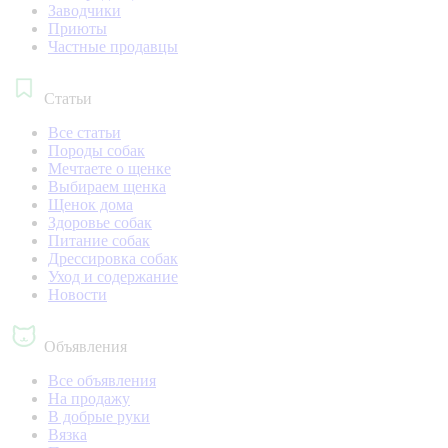
Заводчики
Приюты
Частные продавцы
Статьи
Все статьи
Породы собак
Мечтаете о щенке
Выбираем щенка
Щенок дома
Здоровье собак
Питание собак
Дрессировка собак
Уход и содержание
Новости
Объявления
Все объявления
На продажу
В добрые руки
Вязка