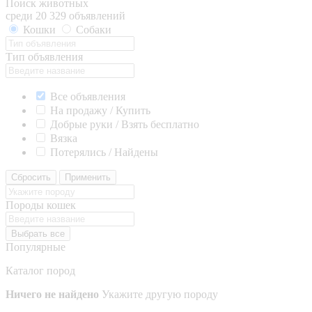
Поиск животных
среди 20 329 объявлений
Кошки
Собаки
Тип объявления
Все объявления
На продажу / Купить
Добрые руки / Взять бесплатно
Вязка
Потерялись / Найдены
Сбросить
Применить
Породы кошек
Выбрать все
Популярные
Каталог пород
Ничего не найдено
Укажите другую породу