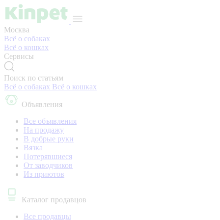
Москва
Всё о собаках
Всё о кошках
Сервисы
Поиск по статьям
Всё о собаках
Всё о кошках
Объявления
Все объявления
На продажу
В добрые руки
Вязка
Потерявшиеся
От заводчиков
Из приютов
Каталог продавцов
Все продавцы