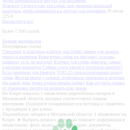
Новости
Сити-го-сан для собак: как древний японский
праздник детей превратился в ритуал для питомцев
30 июля
225
0
Посмотреть все
Более 1 500 статей
Больше материалов
Популярные статьи
Смешные и красивые клички для собак: имена для разных
пород и размеров
Разведение собак на продажу: основы,
правила, есть ли выгода?
Клички для собак-девочек: самые
классные варианты
Собака стала вялой и потеряла аппетит?
Есть причины для тревоги
ТОП-25 гипоаллергенных пород
собак
Желтая рвота у собаки: возможные причины и лечение
На какой день течки нужно вязать собаку
Как отучить собаку
от привычки писать на кровать или диван
На Kinpet нашлось 1 объявление пиренейских овчарок в
Московской области, которые соответствуют вашим
критериям. Подберите понравившегося питомца и свяжитесь
с продавцом в два клика.
Пиренейские овчарки в Московской области: 1 объявление на
Kinpet. ➤ Выбрать верного друга вам поможет информация в
объявлениях: фото, видео, цена, описание, документы,