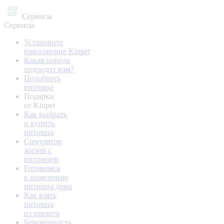
Сервисы
Сервисы
Установите
приложение Kinpet
Какая порода
подходит вам?
Подобрать
питомца
Подарки
от Kinpet
Как выбрать
и купить
питомца
Симулятор
жизни с
питомцем
Готовимся
к появлению
питомца дома
Как взять
питомца
из приюта
Беременность