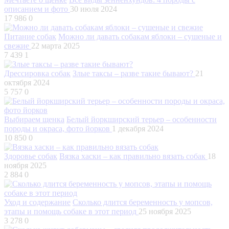
описанием и фото
30 июля 2024
17 986
0
Питание собак
Можно ли давать собакам яблоки – сушеные и
свежие
22 марта 2025
7 439
1
Дрессировка собак
Злые таксы – разве такие бывают?
21
октября 2024
5 757
0
Выбираем щенка
Белый йоркширский терьер – особенности
породы и окраса, фото йорков
1 декабря 2024
10 850
0
Здоровье собак
Вязка хаски – как правильно вязать собак
18
ноября 2025
2 884
0
Уход и содержание
Сколько длится беременность у мопсов,
этапы и помощь собаке в этот период
25 ноября 2025
3 278
0