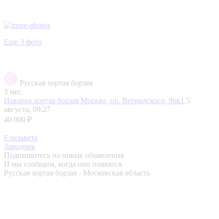
Еще 3 фото
Русская хортая борзая
3 мес.
Наварра хортая борзая
Москва, пр. Вернадского, 96к1
5
августа, 09:27
40 000 ₽
Елизавета
Заводчик
Подпишитесь на новые объявления
И мы сообщим, когда они появятся
Русская хортая борзая - Московская область