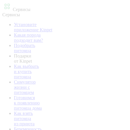
Сервисы
Сервисы
Установите
приложение Kinpet
Какая порода
подходит вам?
Подобрать
питомца
Подарки
от Kinpet
Как выбрать
и купить
питомца
Симулятор
жизни с
питомцем
Готовимся
к появлению
питомца дома
Как взять
питомца
из приюта
Беременность