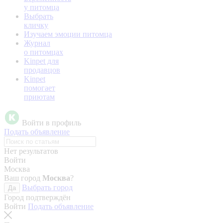
у питомца
Выбрать
кличку
Изучаем эмоции питомца
Журнал
о питомцах
Kinpet для
продавцов
Kinpet
помогает
приютам
Войти в профиль
Подать объявление
Нет результатов
Войти
Москва
Ваш город
Москва
?
Выбрать город
Да
Город подтверждён
Войти
Подать объявление