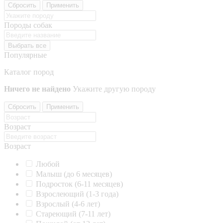
Сбросить
Применить
Породы собак
Выбрать все
Популярные
Каталог пород
Ничего не найдено
Укажите другую породу
Сбросить
Применить
Возраст
Возраст
Любой
Малыш (до 6 месяцев)
Подросток (6-11 месяцев)
Взрослеющий (1-3 года)
Взрослый (4-6 лет)
Стареющий (7-11 лет)