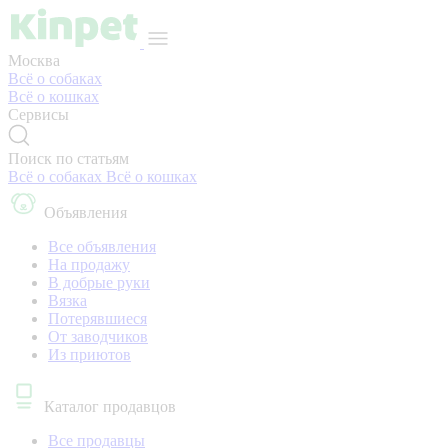
Москва
Всё о собаках
Всё о кошках
Сервисы
Поиск по статьям
Всё о собаках
Всё о кошках
Объявления
Все объявления
На продажу
В добрые руки
Вязка
Потерявшиеся
От заводчиков
Из приютов
Каталог продавцов
Все продавцы