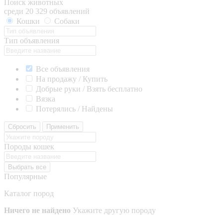
Поиск животных
среди 20 329 объявлений
Кошки
Собаки
Тип объявления
Все объявления
На продажу / Купить
Добрые руки / Взять бесплатно
Вязка
Потерялись / Найдены
Сбросить
Применить
Породы кошек
Выбрать все
Популярные
Каталог пород
Ничего не найдено
Укажите другую породу