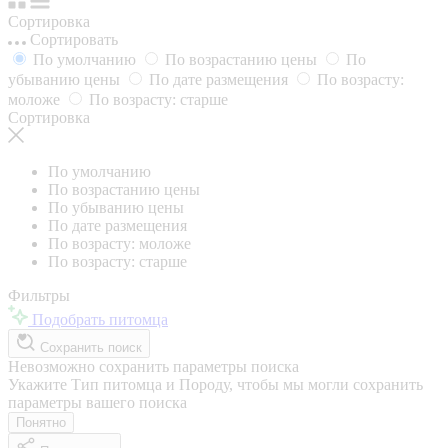
Сортировка
Сортировать
По умолчанию
По возрастанию цены
По
убыванию цены
По дате размещения
По возрасту:
моложе
По возрасту: старше
Сортировка
По умолчанию
По возрастанию цены
По убыванию цены
По дате размещения
По возрасту: моложе
По возрасту: старше
Фильтры
Подобрать питомца
Сохранить поиск
Невозможно сохранить параметры поиска
Укажите Тип питомца и Породу, чтобы мы могли сохранить
параметры вашего поиска
Понятно