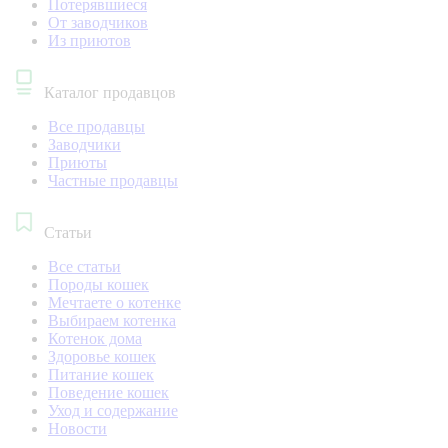
Потерявшиеся
От заводчиков
Из приютов
Каталог продавцов
Все продавцы
Заводчики
Приюты
Частные продавцы
Статьи
Все статьи
Породы кошек
Мечтаете о котенке
Выбираем котенка
Котенок дома
Здоровье кошек
Питание кошек
Поведение кошек
Уход и содержание
Новости