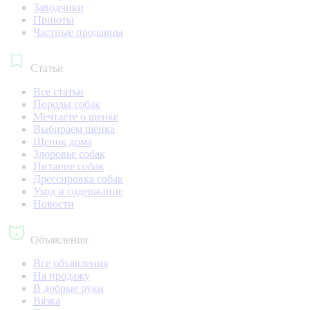
Заводчики
Приюты
Частные продавцы
Статьи
Все статьи
Породы собак
Мечтаете о щенке
Выбираем щенка
Щенок дома
Здоровье собак
Питание собак
Дрессировка собак
Уход и содержание
Новости
Объявления
Все объявления
На продажу
В добрые руки
Вязка