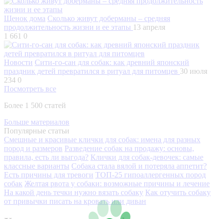
Щенок дома
Сколько живут доберманы – средняя
продолжительность жизни и ее этапы
13 апреля
1 661
0
Новости
Сити-го-сан для собак: как древний японский
праздник детей превратился в ритуал для питомцев
30 июля
234
0
Посмотреть все
Более 1 500 статей
Больше материалов
Популярные статьи
Смешные и красивые клички для собак: имена для разных
пород и размеров
Разведение собак на продажу: основы,
правила, есть ли выгода?
Клички для собак-девочек: самые
классные варианты
Собака стала вялой и потеряла аппетит?
Есть причины для тревоги
ТОП-25 гипоаллергенных пород
собак
Желтая рвота у собаки: возможные причины и лечение
На какой день течки нужно вязать собаку
Как отучить собаку
от привычки писать на кровать или диван