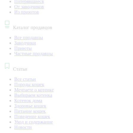
Потерявшиеся
От заводчиков
Из приютов
Каталог продавцов
Все продавцы
Заводчики
Приюты
Частные продавцы
Статьи
Все статьи
Породы кошек
Мечтаете о котенке
Выбираем котенка
Котенок дома
Здоровье кошек
Питание кошек
Поведение кошек
Уход и содержание
Новости