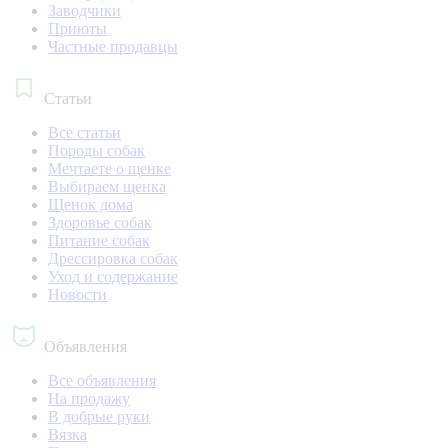
Заводчики
Приюты
Частные продавцы
Статьи
Все статьи
Породы собак
Мечтаете о щенке
Выбираем щенка
Щенок дома
Здоровье собак
Питание собак
Дрессировка собак
Уход и содержание
Новости
Объявления
Все объявления
На продажу
В добрые руки
Вязка