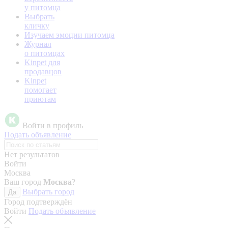
у питомца
Выбрать
кличку
Изучаем эмоции питомца
Журнал
о питомцах
Kinpet для
продавцов
Kinpet
помогает
приютам
Войти в профиль
Подать объявление
Нет результатов
Войти
Москва
Ваш город
Москва
?
Выбрать город
Да
Город подтверждён
Войти
Подать объявление