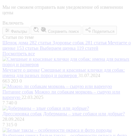
Мы не сможем отправить вам уведомление об изменении
цены
Включить
Фильтры
Сохранить поиск
Поделиться
Статьи по теме
Щенок дома
282 статьи
Здоровье собак
281 статья
Мечтаете о
щенке
153 статьи
Выбираем щенка
119 статей
Посмотреть все
Мечтаете о щенке
Смешные и красивые клички для собак:
имена для разных пород и размеров
31.07.2024
663 203
0
Питание собак
Можно ли собакам морковь – сырую или
вареную
22.03.2025
7 740
0
Дрессировка собак
Доберманы – злые собаки или добрые?
28.09.2024
7 315
0
Выбираем щенка
Белые таксы – особенности окраса и фото