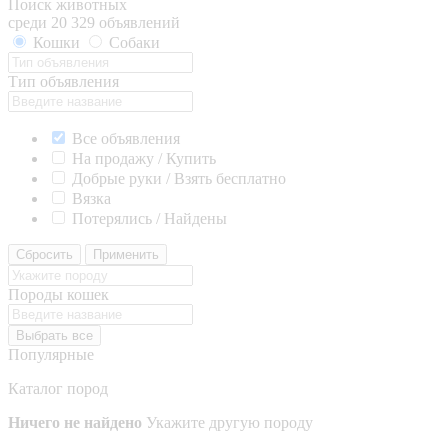
Поиск животных
среди 20 329 объявлений
Кошки
Собаки
Тип объявления
Все объявления
На продажу / Купить
Добрые руки / Взять бесплатно
Вязка
Потерялись / Найдены
Сбросить
Применить
Породы кошек
Выбрать все
Популярные
Каталог пород
Ничего не найдено
Укажите другую породу