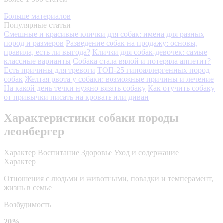
Больше материалов
Популярные статьи
Смешные и красивые клички для собак: имена для разных
пород и размеров
Разведение собак на продажу: основы,
правила, есть ли выгода?
Клички для собак-девочек: самые
классные варианты
Собака стала вялой и потеряла аппетит?
Есть причины для тревоги
ТОП-25 гипоаллергенных пород
собак
Желтая рвота у собаки: возможные причины и лечение
На какой день течки нужно вязать собаку
Как отучить собаку
от привычки писать на кровать или диван
Характеристики собаки породы
леонбергер
Характер
Воспитание
Здоровье
Уход и содержание
Характер
Отношения с людьми и животными, повадки и темперамент,
жизнь в семье
Возбудимость
20%