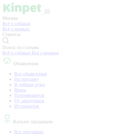
Москва
Всё о собаках
Всё о кошках
Сервисы
Поиск по статьям
Всё о собаках
Всё о кошках
Объявления
Все объявления
На продажу
В добрые руки
Вязка
Потерявшиеся
От заводчиков
Из приютов
Каталог продавцов
Все продавцы