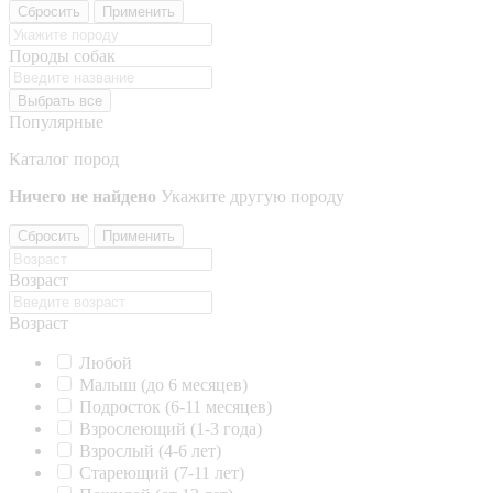
Сбросить
Применить
Породы собак
Выбрать все
Популярные
Каталог пород
Ничего не найдено
Укажите другую породу
Сбросить
Применить
Возраст
Возраст
Любой
Малыш (до 6 месяцев)
Подросток (6-11 месяцев)
Взрослеющий (1-3 года)
Взрослый (4-6 лет)
Стареющий (7-11 лет)