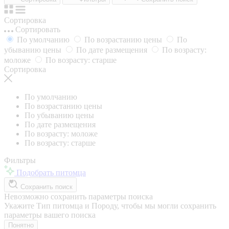
Сортировка
Сортировать
По умолчанию
По возрастанию цены
По
убыванию цены
По дате размещения
По возрасту:
моложе
По возрасту: старше
Сортировка
По умолчанию
По возрастанию цены
По убыванию цены
По дате размещения
По возрасту: моложе
По возрасту: старше
Фильтры
Подобрать питомца
Сохранить поиск
Невозможно сохранить параметры поиска
Укажите Тип питомца и Породу, чтобы мы могли сохранить
параметры вашего поиска
Понятно