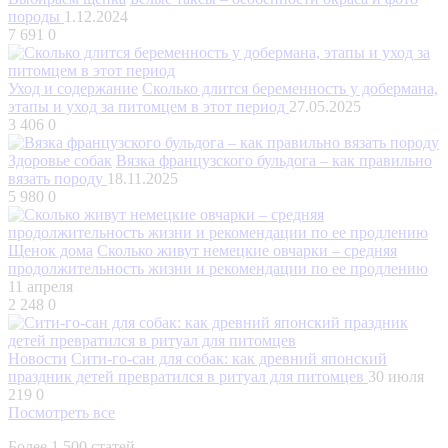
породы
1.12.2024
7 691
0
Уход и содержание
Сколько длится беременность у добермана,
этапы и уход за питомцем в этот период
27.05.2025
3 406
0
Здоровье собак
Вязка французского бульдога – как правильно
вязать породу
18.11.2025
5 980
0
Щенок дома
Сколько живут немецкие овчарки – средняя
продолжительность жизни и рекомендации по ее продлению
11 апреля
2 248
0
Новости
Сити-го-сан для собак: как древний японский
праздник детей превратился в ритуал для питомцев
30 июля
219
0
Посмотреть все
Более 1 500 статей