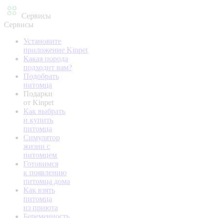
Сервисы
Сервисы
Установите
приложение Kinpet
Какая порода
подходит вам?
Подобрать
питомца
Подарки
от Kinpet
Как выбрать
и купить
питомца
Симулятор
жизни с
питомцем
Готовимся
к появлению
питомца дома
Как взять
питомца
из приюта
Беременность