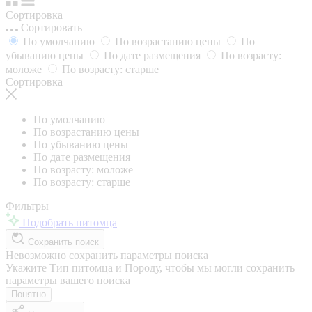
Сортировка
Сортировать
По умолчанию
По возрастанию цены
По
убыванию цены
По дате размещения
По возрасту:
моложе
По возрасту: старше
Сортировка
По умолчанию
По возрастанию цены
По убыванию цены
По дате размещения
По возрасту: моложе
По возрасту: старше
Фильтры
Подобрать питомца
Сохранить поиск
Невозможно сохранить параметры поиска
Укажите Тип питомца и Породу, чтобы мы могли сохранить
параметры вашего поиска
Понятно