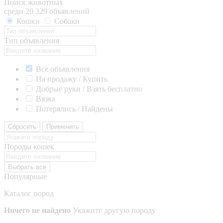
Поиск животных
среди 20 329 объявлений
Кошки
Собаки
Тип объявления
Все объявления
На продажу / Купить
Добрые руки / Взять бесплатно
Вязка
Потерялись / Найдены
Сбросить
Применить
Породы кошек
Выбрать все
Популярные
Каталог пород
Ничего не найдено
Укажите другую породу