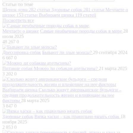
Статьи по теме
Щенок дома
282 статьи
Здоровье собак
281 статья
Мечтаете о
щенке
153 статьи
Выбираем щенка
119 статей
Посмотреть все
Мечтаете о щенке
Самые необычные породы собак в мире
28
июля 2025
48 267
0
Дрессировка собак
Бывают ли злые мопсы?
29 сентября 2024
6 667
0
Питание собак
Можно ли собакам апельсины?
21 марта 2025
3 202
0
Выбираем щенка
Сколько живут американские бульдоги –
средняя продолжительность жизни и влияющие на нее
факторы
28 марта 2025
3 847
0
Здоровье собак
Вязка хаски – как правильно вязать собак
18
ноября 2025
2 853
0