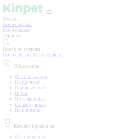
Москва
Всё о собаках
Всё о кошках
Сервисы
Поиск по статьям
Всё о собаках
Всё о кошках
Объявления
Все объявления
На продажу
В добрые руки
Вязка
Потерявшиеся
От заводчиков
Из приютов
Каталог продавцов
Все продавцы