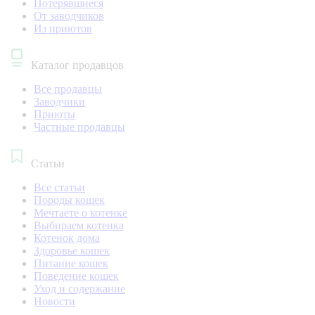
Потерявшиеся
От заводчиков
Из приютов
Каталог продавцов
Все продавцы
Заводчики
Приюты
Частные продавцы
Статьи
Все статьи
Породы кошек
Мечтаете о котенке
Выбираем котенка
Котенок дома
Здоровье кошек
Питание кошек
Поведение кошек
Уход и содержание
Новости