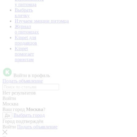
у питомца
Выбрать
кличку
Изучаем эмоции питомца
Журнал
о питомцах
Kinpet для
продавцов
Kinpet
помогает
приютам
Войти в профиль
Подать объявление
Нет результатов
Войти
Москва
Ваш город
Москва
?
Выбрать город
Да
Город подтверждён
Войти
Подать объявление