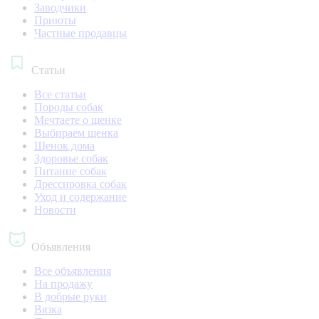
Заводчики
Приюты
Частные продавцы
Статьи
Все статьи
Породы собак
Мечтаете о щенке
Выбираем щенка
Щенок дома
Здоровье собак
Питание собак
Дрессировка собак
Уход и содержание
Новости
Объявления
Все объявления
На продажу
В добрые руки
Вязка