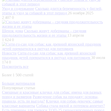
Уход и содержание
Сколько длится беременность у биглей,
этапы и уход за собакой в этот период
26 ноября 2025
2 407
0
Щенок дома
Сколько живут доберманы – средняя
продолжительность жизни и ее этапы
13 апреля
1 624
0
Новости
Сити-го-сан для собак: как древний японский
праздник детей превратился в ритуал для питомцев
30 июля
174
0
Посмотреть все
Более 1 500 статей
Больше материалов
Популярные статьи
Смешные и красивые клички для собак: имена для разных
пород и размеров
Разведение собак на продажу: основы,
правила, есть ли выгода?
Клички для собак-девочек: самые
классные варианты
Собака стала вялой и потеряла аппетит?
Есть причины для тревоги
ТОП-25 гипоаллергенных пород