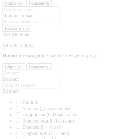
Сбросить
Применить
Породы собак
Выбрать все
Популярные
Каталог пород
Ничего не найдено
Укажите другую породу
Сбросить
Применить
Возраст
Возраст
Любой
Малыш (до 6 месяцев)
Подросток (6-11 месяцев)
Взрослеющий (1-3 года)
Взрослый (4-6 лет)
Стареющий (7-11 лет)