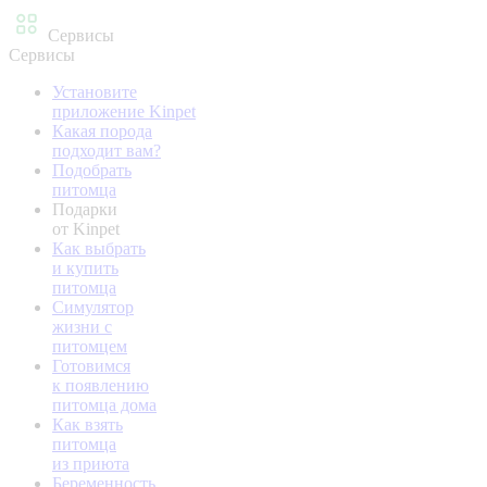
Сервисы
Сервисы
Установите
приложение Kinpet
Какая порода
подходит вам?
Подобрать
питомца
Подарки
от Kinpet
Как выбрать
и купить
питомца
Симулятор
жизни с
питомцем
Готовимся
к появлению
питомца дома
Как взять
питомца
из приюта
Беременность