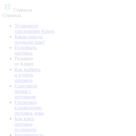
Сервисы
Сервисы
Установите
приложение Kinpet
Какая порода
подходит вам?
Подобрать
питомца
Подарки
от Kinpet
Как выбрать
и купить
питомца
Симулятор
жизни с
питомцем
Готовимся
к появлению
питомца дома
Как взять
питомца
из приюта
Беременность