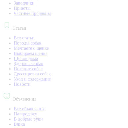
Заводчики
Приюты
Частные продавцы
Статьи
Все статьи
Породы собак
Мечтаете о щенке
Выбираем щенка
Щенок дома
Здоровье собак
Питание собак
Дрессировка собак
Уход и содержание
Новости
Объявления
Все объявления
На продажу
В добрые руки
Вязка