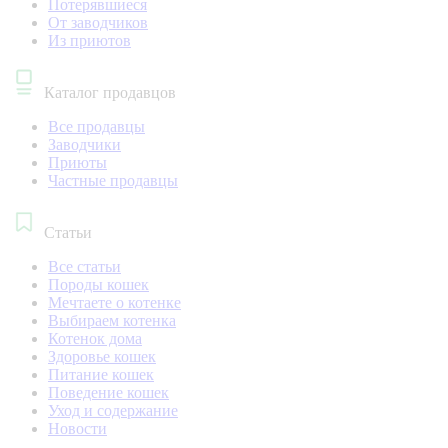
Потерявшиеся
От заводчиков
Из приютов
Каталог продавцов
Все продавцы
Заводчики
Приюты
Частные продавцы
Статьи
Все статьи
Породы кошек
Мечтаете о котенке
Выбираем котенка
Котенок дома
Здоровье кошек
Питание кошек
Поведение кошек
Уход и содержание
Новости