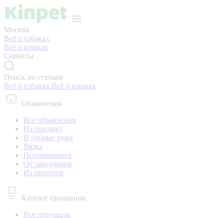
Москва
Всё о собаках
Всё о кошках
Сервисы
Поиск по статьям
Всё о собаках
Всё о кошках
Объявления
Все объявления
На продажу
В добрые руки
Вязка
Потерявшиеся
От заводчиков
Из приютов
Каталог продавцов
Все продавцы