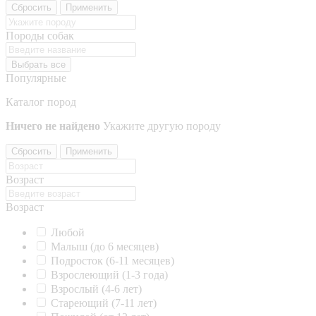
Сбросить
Применить
Породы собак
Выбрать все
Популярные
Каталог пород
Ничего не найдено
Укажите другую породу
Сбросить
Применить
Возраст
Возраст
Любой
Малыш (до 6 месяцев)
Подросток (6-11 месяцев)
Взрослеющий (1-3 года)
Взрослый (4-6 лет)
Стареющий (7-11 лет)