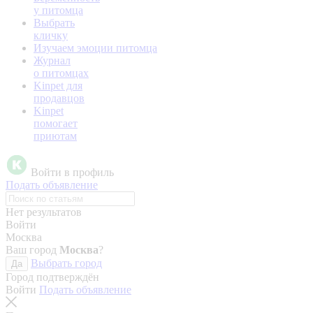
у питомца
Выбрать
кличку
Изучаем эмоции питомца
Журнал
о питомцах
Kinpet для
продавцов
Kinpet
помогает
приютам
Войти в профиль
Подать объявление
Нет результатов
Войти
Москва
Ваш город
Москва
?
Выбрать город
Да
Город подтверждён
Войти
Подать объявление