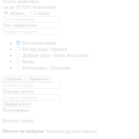
Поиск животных
среди 20 329 объявлений
Кошки
Собаки
Тип объявления
Все объявления
На продажу / Купить
Добрые руки / Взять бесплатно
Вязка
Потерялись / Найдены
Сбросить
Применить
Породы кошек
Выбрать все
Популярные
Каталог пород
Ничего не найдено
Укажите другую породу