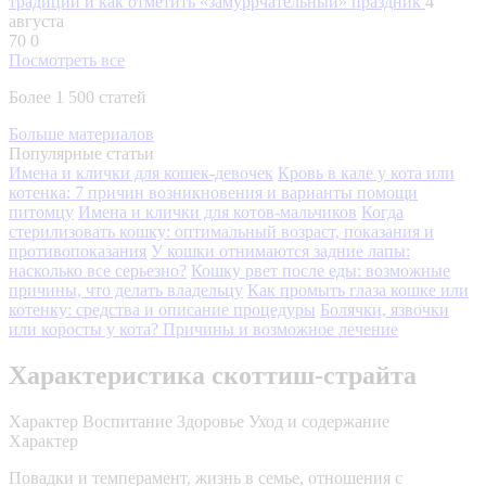
традиции и как отметить «замуррчательный» праздник
4
августа
70
0
Посмотреть все
Более 1 500 статей
Больше материалов
Популярные статьи
Имена и клички для кошек-девочек
Кровь в кале у кота или
котенка: 7 причин возникновения и варианты помощи
питомцу
Имена и клички для котов-мальчиков
Когда
стерилизовать кошку: оптимальный возраст, показания и
противопоказания
У кошки отнимаются задние лапы:
насколько все серьезно?
Кошку рвет после еды: возможные
причины, что делать владельцу
Как промыть глаза кошке или
котенку: средства и описание процедуры
Болячки, язвочки
или коросты у кота? Причины и возможное лечение
Характеристика скоттиш-страйта
Характер
Воспитание
Здоровье
Уход и содержание
Характер
Повадки и темперамент, жизнь в семье, отношения с