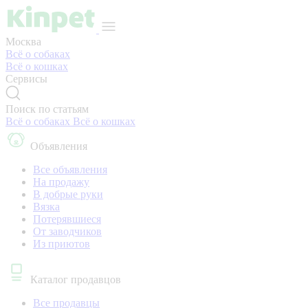
Москва
Всё о собаках
Всё о кошках
Сервисы
Поиск по статьям
Всё о собаках
Всё о кошках
Объявления
Все объявления
На продажу
В добрые руки
Вязка
Потерявшиеся
От заводчиков
Из приютов
Каталог продавцов
Все продавцы