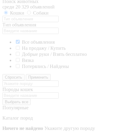
Поиск животных
среди 20 329 объявлений
Кошки
Собаки
Тип объявления
Все объявления
На продажу / Купить
Добрые руки / Взять бесплатно
Вязка
Потерялись / Найдены
Сбросить
Применить
Породы кошек
Выбрать все
Популярные
Каталог пород
Ничего не найдено
Укажите другую породу