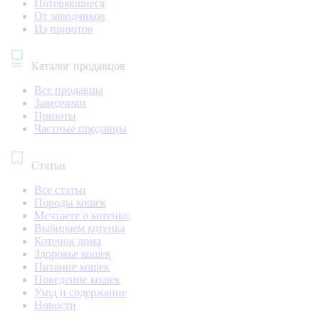
Потерявшиеся
От заводчиков
Из приютов
Каталог продавцов
Все продавцы
Заводчики
Приюты
Частные продавцы
Статьи
Все статьи
Породы кошек
Мечтаете о котенке
Выбираем котенка
Котенок дома
Здоровье кошек
Питание кошек
Поведение кошек
Уход и содержание
Новости