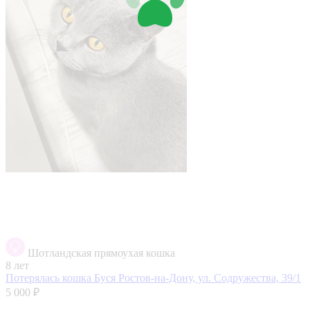
Шотландская прямоухая кошка
8 лет
Потерялась кошка Буся
Ростов-на-Дону, ул. Содружества, 39/1
5 000 ₽