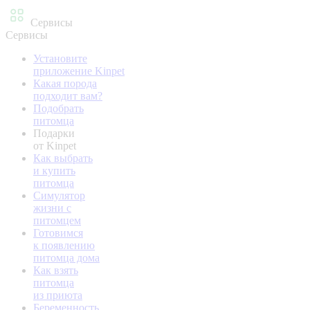
Сервисы
Сервисы
Установите
приложение Kinpet
Какая порода
подходит вам?
Подобрать
питомца
Подарки
от Kinpet
Как выбрать
и купить
питомца
Симулятор
жизни с
питомцем
Готовимся
к появлению
питомца дома
Как взять
питомца
из приюта
Беременность