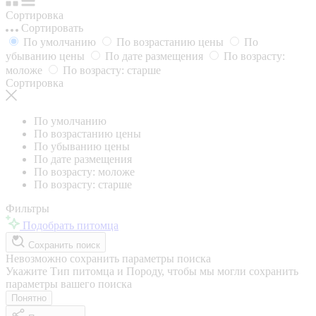
Сортировка
Сортировать
По умолчанию
По возрастанию цены
По
убыванию цены
По дате размещения
По возрасту:
моложе
По возрасту: старше
Сортировка
По умолчанию
По возрастанию цены
По убыванию цены
По дате размещения
По возрасту: моложе
По возрасту: старше
Фильтры
Подобрать питомца
Сохранить поиск
Невозможно сохранить параметры поиска
Укажите Тип питомца и Породу, чтобы мы могли сохранить
параметры вашего поиска
Понятно