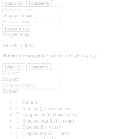
Сбросить
Применить
Породы собак
Выбрать все
Популярные
Каталог пород
Ничего не найдено
Укажите другую породу
Сбросить
Применить
Возраст
Возраст
Любой
Малыш (до 6 месяцев)
Подросток (6-11 месяцев)
Взрослеющий (1-3 года)
Взрослый (4-6 лет)
Стареющий (7-11 лет)