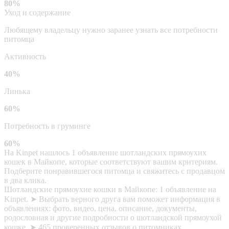
80%
Уход и содержание
Любящему владельцу нужно заранее узнать все потребности
питомца
Активность
40%
Линька
60%
Потребность в груминге
60%
На Kinpet нашлось 1 объявление шотландских прямоухих
кошек в Майкопе, которые соответствуют вашим критериям.
Подберите понравившегося питомца и свяжитесь с продавцом
в два клика.
Шотландские прямоухие кошки в Майкопе: 1 объявление на
Kinpet. ➤ Выбрать верного друга вам поможет информация в
объявлениях: фото, видео, цена, описание, документы,
родословная и другие подробности о шотландской прямоухой
кошке. ➤ 465 проверенных отзывов о питомниках,