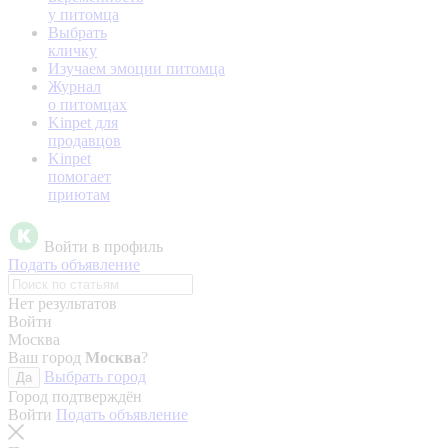
у питомца
Выбрать
кличку
Изучаем эмоции питомца
Журнал
о питомцах
Kinpet для
продавцов
Kinpet
помогает
приютам
Войти в профиль
Подать объявление
Нет результатов
Войти
Москва
Ваш город
Москва
?
Выбрать город
Да
Город подтверждён
Войти
Подать объявление