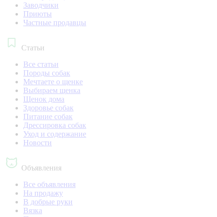
Заводчики
Приюты
Частные продавцы
Статьи
Все статьи
Породы собак
Мечтаете о щенке
Выбираем щенка
Щенок дома
Здоровье собак
Питание собак
Дрессировка собак
Уход и содержание
Новости
Объявления
Все объявления
На продажу
В добрые руки
Вязка