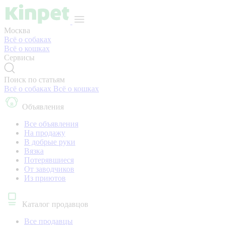
Москва
Всё о собаках
Всё о кошках
Сервисы
Поиск по статьям
Всё о собаках
Всё о кошках
Объявления
Все объявления
На продажу
В добрые руки
Вязка
Потерявшиеся
От заводчиков
Из приютов
Каталог продавцов
Все продавцы