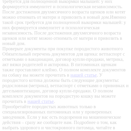
требуется для полноценной выкормки малышей: у них
формируется иммунитет и психологическая независимость.
После достижения двухмесячного возраста щенков или котят
можно отнимать от матери и привозить в новый дом.Именно
такой срок требуется для полноценной выкормки малышей: у
них формируется иммунитет и психологическая
независимость. После достижения двухмесячного возраста
щенков или котят можно отнимать от матери и привозить в
новый дом.
Проверьте документы при покупке породистого животного
Обязательный перечень документов для щенка: ветпаспорт с
отметками о вакцинации, договор купли-продажи, метрика,
акт вязки родителей и актировка. В питомниках щенкам
также проставляют клеймо. О полном комплекте документов
на собаку вы можете прочитать в
нашей статье
.
У
породистого котика должны быть следующие документы:
родословная (метрика), ветпаспорт с отметками о прививках и
дегельминтизации, договор купли-продажи. О полном
комплекте документов на породистую кошку вы можете
прочитать в
нашей статье
.
Приобретайте породистых животных только в
специализированных питомниках или у проверенных
заводчиков. Если у вас есть подозрения на мошеннические
действия – сразу же сообщите нам.
Подробнее о том, как
выбрать здорового и чистокровного питомца, читайте в