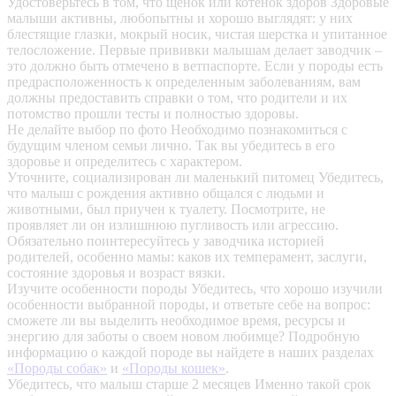
Удостоверьтесь в том, что щенок или котенок здоров
Здоровые
малыши активны, любопытны и хорошо выглядят: у них
блестящие глазки, мокрый носик, чистая шерстка и упитанное
телосложение. Первые прививки малышам делает заводчик –
это должно быть отмечено в ветпаспорте. Если у породы есть
предрасположенность к определенным заболеваниям, вам
должны предоставить справки о том, что родители и их
потомство прошли тесты и полностью здоровы.
Не делайте выбор по фото
Необходимо познакомиться с
будущим членом семьи лично. Так вы убедитесь в его
здоровье и определитесь с характером.
Уточните, социализирован ли маленький питомец
Убедитесь,
что малыш с рождения активно общался с людьми и
животными, был приучен к туалету. Посмотрите, не
проявляет ли он излишнюю пугливость или агрессию.
Обязательно поинтересуйтесь у заводчика историей
родителей, особенно мамы: каков их темперамент, заслуги,
состояние здоровья и возраст вязки.
Изучите особенности породы
Убедитесь, что хорошо изучили
особенности выбранной породы, и ответьте себе на вопрос:
сможете ли вы выделить необходимое время, ресурсы и
энергию для заботы о своем новом любимце? Подробную
информацию о каждой породе вы найдете в наших разделах
«Породы собак»
и
«Породы кошек»
.
Убедитесь, что малыш старше 2 месяцев
Именно такой срок