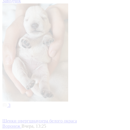
Заводчик
3
Щенки цвергшнауцера белого окраса
Воронеж
Вчера, 13:25