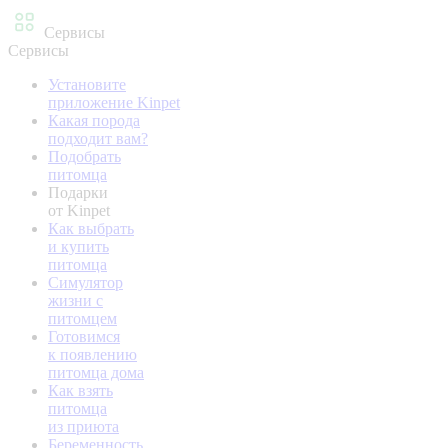
Сервисы
Сервисы
Установите
приложение Kinpet
Какая порода
подходит вам?
Подобрать
питомца
Подарки
от Kinpet
Как выбрать
и купить
питомца
Симулятор
жизни с
питомцем
Готовимся
к появлению
питомца дома
Как взять
питомца
из приюта
Беременность