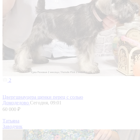
2
Цвергшнауцера щенки перец с солью
Домодедово
Сегодня, 09:01
60 000 ₽
Татьяна
Заводчик