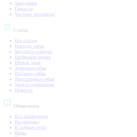
Заводчики
Приюты
Частные продавцы
Статьи
Все статьи
Породы собак
Мечтаете о щенке
Выбираем щенка
Щенок дома
Здоровье собак
Питание собак
Дрессировка собак
Уход и содержание
Новости
Объявления
Все объявления
На продажу
В добрые руки
Вязка