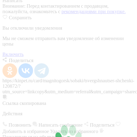
Написать
Внимание:
Перед контактированием с продавцом,
пожалуйста, ознакомьтесь с
рекомендациями при покупке.
Сохранить
Вы отключили уведомления
Мы не сможем отправить вам уведомление об изменении
цены
Включить
Поделиться
https://kinpet.ru/card/magnitogorsk/sobaki/tsvergshnautser-shchenki-
120872/?
utm_source=linkcopy&utm_medium=referral&utm_campaign=sharec
Ссылка скопирована
Действия
Позвонить
Написать сообщение
Поделиться
Добавить в избранное
Удалить из избранного
Пожаловаться на объявление