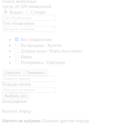
Поиск животных
среди 20 329 объявлений
Кошки
Собаки
Тип объявления
Все объявления
На продажу / Купить
Добрые руки / Взять бесплатно
Вязка
Потерялись / Найдены
Сбросить
Применить
Породы кошек
Выбрать все
Популярные
Каталог пород
Ничего не найдено
Укажите другую породу