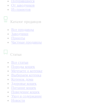
Потерявшиеся
От заводчиков
Из приютов
Каталог продавцов
Все продавцы
Заводчики
Приюты
Частные продавцы
Статьи
Все статьи
Породы кошек
Мечтаете о котенке
Выбираем котенка
Котенок дома
Здоровье кошек
Питание кошек
Поведение кошек
Уход и содержание
Новости