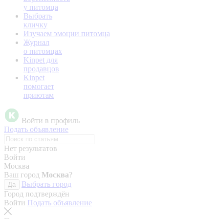
у питомца
Выбрать
кличку
Изучаем эмоции питомца
Журнал
о питомцах
Kinpet для
продавцов
Kinpet
помогает
приютам
Войти в профиль
Подать объявление
Нет результатов
Войти
Москва
Ваш город
Москва
?
Выбрать город
Да
Город подтверждён
Войти
Подать объявление