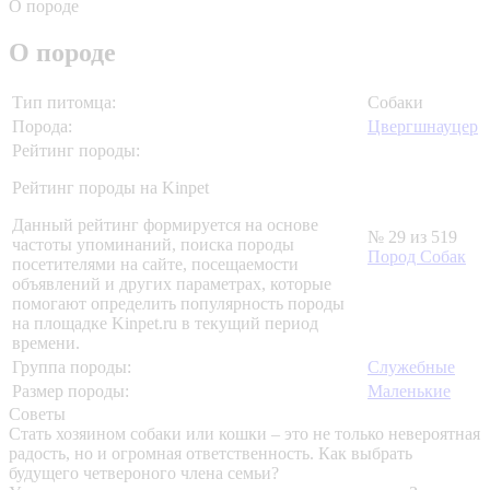
О породе
О породе
Тип питомца:
Собаки
Порода:
Цвергшнауцер
Рейтинг породы:
Рейтинг породы на Kinpet
Данный рейтинг формируется на основе
№ 29 из 519
частоты упоминаний, поиска породы
Пород Собак
посетителями на сайте, посещаемости
объявлений и других параметрах, которые
помогают определить популярность породы
на площадке Kinpet.ru в текущий период
времени.
Группа породы:
Служебные
Размер породы:
Маленькие
Советы
Стать хозяином собаки или кошки – это не только невероятная
радость, но и огромная ответственность. Как выбрать
будущего четвероного члена семьи?