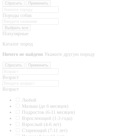
Сбросить
Применить
Породы собак
Выбрать все
Популярные
Каталог пород
Ничего не найдено
Укажите другую породу
Сбросить
Применить
Возраст
Возраст
Любой
Малыш (до 6 месяцев)
Подросток (6-11 месяцев)
Взрослеющий (1-3 года)
Взрослый (4-6 лет)
Стареющий (7-11 лет)