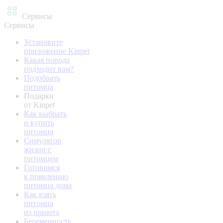
Сервисы
Сервисы
Установите
приложение Kinpet
Какая порода
подходит вам?
Подобрать
питомца
Подарки
от Kinpet
Как выбрать
и купить
питомца
Симулятор
жизни с
питомцем
Готовимся
к появлению
питомца дома
Как взять
питомца
из приюта
Беременность