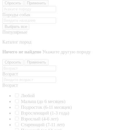
Сбросить
Применить
Породы собак
Выбрать все
Популярные
Каталог пород
Ничего не найдено
Укажите другую породу
Сбросить
Применить
Возраст
Возраст
Любой
Малыш (до 6 месяцев)
Подросток (6-11 месяцев)
Взрослеющий (1-3 года)
Взрослый (4-6 лет)
Стареющий (7-11 лет)