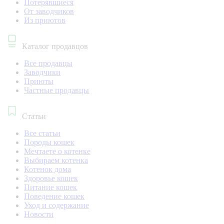
Потерявшиеся
От заводчиков
Из приютов
Каталог продавцов
Все продавцы
Заводчики
Приюты
Частные продавцы
Статьи
Все статьи
Породы кошек
Мечтаете о котенке
Выбираем котенка
Котенок дома
Здоровье кошек
Питание кошек
Поведение кошек
Уход и содержание
Новости