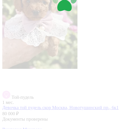
Той-пудель
1 мес.
Девочка той пудель скор
Москва, Новотушинский пр., 6к1
80 000 ₽
Документы проверены