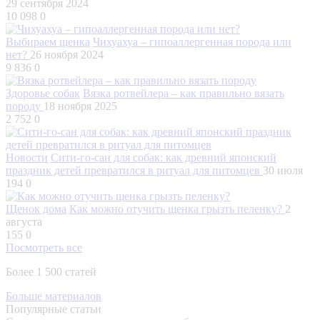
29 сентября 2024
10 098
0
Выбираем щенка
Чихуахуа – гипоаллергенная порода или
нет?
26 ноября 2024
9 836
0
Здоровье собак
Вязка ротвейлера – как правильно вязать
породу
18 ноября 2025
2 752
0
Новости
Сити-го-сан для собак: как древний японский
праздник детей превратился в ритуал для питомцев
30 июля
194
0
Щенок дома
Как можно отучить щенка грызть пеленку?
2
августа
155
0
Посмотреть все
Более 1 500 статей
Больше материалов
Популярные статьи