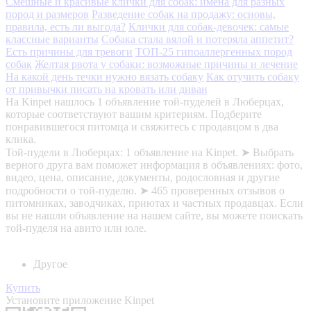
Смешные и красивые клички для собак: имена для разных
пород и размеров
Разведение собак на продажу: основы,
правила, есть ли выгода?
Клички для собак-девочек: самые
классные варианты
Собака стала вялой и потеряла аппетит?
Есть причины для тревоги
ТОП-25 гипоаллергенных пород
собак
Желтая рвота у собаки: возможные причины и лечение
На какой день течки нужно вязать собаку
Как отучить собаку
от привычки писать на кровать или диван
На Kinpet нашлось 1 объявление той-пуделей в Люберцах,
которые соответствуют вашим критериям. Подберите
понравившегося питомца и свяжитесь с продавцом в два
клика.
Той-пудели в Люберцах: 1 объявление на Kinpet. ➤ Выбрать
верного друга вам поможет информация в объявлениях: фото,
видео, цена, описание, документы, родословная и другие
подробности о той-пуделю. ➤ 465 проверенных отзывов о
питомниках, заводчиках, приютах и частных продавцах. Если
вы не нашли объявление на нашем сайте, вы можете поискать
той-пуделя на авито или юле.
Другое
Купить
Установите приложение Kinpet