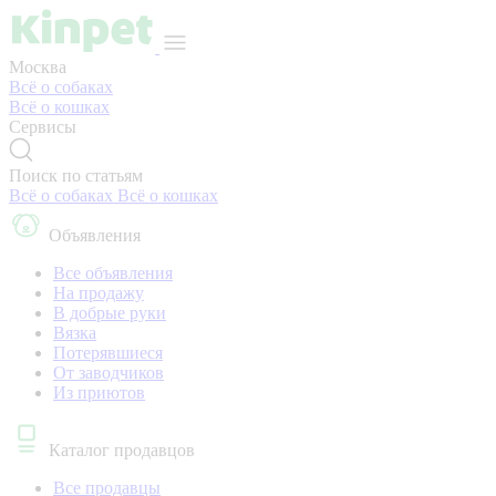
Москва
Всё о собаках
Всё о кошках
Сервисы
Поиск по статьям
Всё о собаках
Всё о кошках
Объявления
Все объявления
На продажу
В добрые руки
Вязка
Потерявшиеся
От заводчиков
Из приютов
Каталог продавцов
Все продавцы