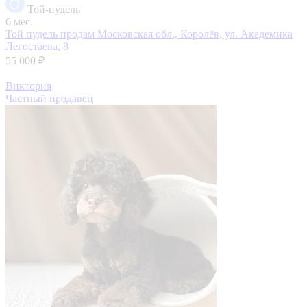
Той-пудель
6 мес.
Той пудель продам
Московская обл., Королёв, ул. Академика
Легостаева, 8
55 000 ₽
Виктория
Частный продавец