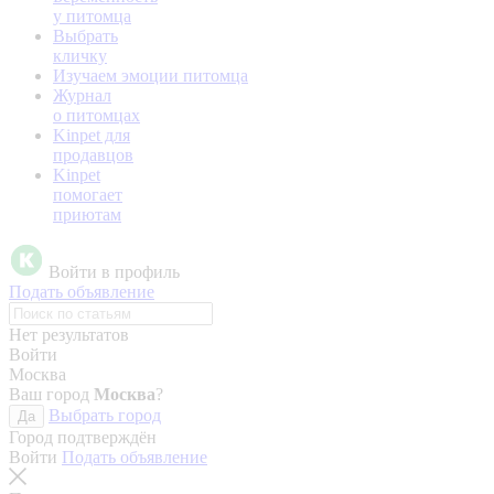
у питомца
Выбрать
кличку
Изучаем эмоции питомца
Журнал
о питомцах
Kinpet для
продавцов
Kinpet
помогает
приютам
Войти в профиль
Подать объявление
Нет результатов
Войти
Москва
Ваш город
Москва
?
Выбрать город
Да
Город подтверждён
Войти
Подать объявление