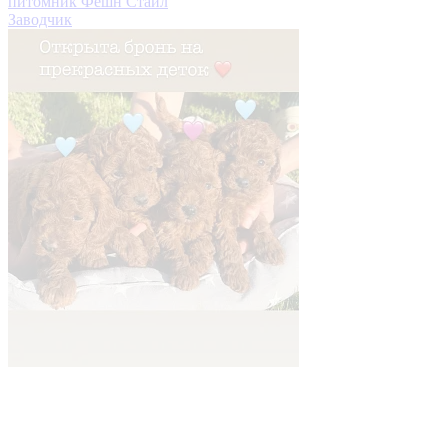
питомник Фешн Стайл
Заводчик