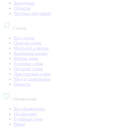
Заводчики
Приюты
Частные продавцы
Статьи
Все статьи
Породы собак
Мечтаете о щенке
Выбираем щенка
Щенок дома
Здоровье собак
Питание собак
Дрессировка собак
Уход и содержание
Новости
Объявления
Все объявления
На продажу
В добрые руки
Вязка