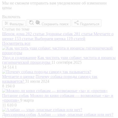
Мы не сможем отправить вам уведомление об изменении
цены
Включить
Фильтры
Сохранить поиск
Поделиться
Статьи по теме
Щенок дома
282 статьи
Здоровье собак
281 статья
Мечтаете о
щенке
153 статьи
Выбираем щенка
119 статей
Посмотреть все
Уход и содержание
Как чистить уши собаке: частота и нюансы
гигиенической процедуры
11 сентября 2025
34 514
1
Мечтаете о щенке
Почему собака породы самоед так
называется?
31 июля 2024
8 194
0
Питание собак
Можно ли киви собакам — возможные «за» и
«против»
9 марта
11 610
0
Дрессировка собак
Алабаи — злые, опасные собаки или нет?