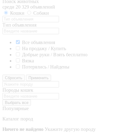
Поиск животных
среди 20 329 объявлений
Кошки
Собаки
Тип объявления
Все объявления
На продажу / Купить
Добрые руки / Взять бесплатно
Вязка
Потерялись / Найдены
Сбросить
Применить
Породы кошек
Выбрать все
Популярные
Каталог пород
Ничего не найдено
Укажите другую породу