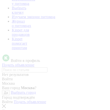
у питомца
Выбрать
кличку
Изучаем эмоции питомца
Журнал
о питомцах
Kinpet для
продавцов
Kinpet
помогает
приютам
Войти в профиль
Подать объявление
Нет результатов
Войти
Москва
Ваш город
Москва
?
Выбрать город
Да
Город подтверждён
Войти
Подать объявление