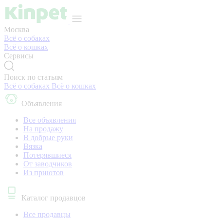
Москва
Всё о собаках
Всё о кошках
Сервисы
Поиск по статьям
Всё о собаках
Всё о кошках
Объявления
Все объявления
На продажу
В добрые руки
Вязка
Потерявшиеся
От заводчиков
Из приютов
Каталог продавцов
Все продавцы