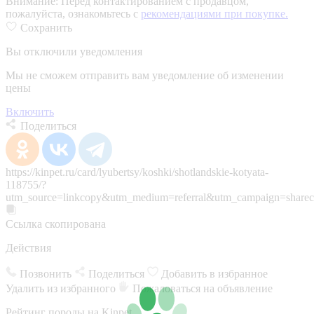
Внимание:
Перед контактированием с продавцом,
пожалуйста, ознакомьтесь с
рекомендациями при покупке.
Сохранить
Вы отключили уведомления
Мы не сможем отправить вам уведомление об изменении
цены
Включить
Поделиться
https://kinpet.ru/card/lyubertsy/koshki/shotlandskie-kotyata-
118755/?
utm_source=linkcopy&utm_medium=referral&utm_campaign=sharec
Ссылка скопирована
Действия
Позвонить
Поделиться
Добавить в избранное
Удалить из избранного
Пожаловаться на объявление
Рейтинг породы на Kinpet