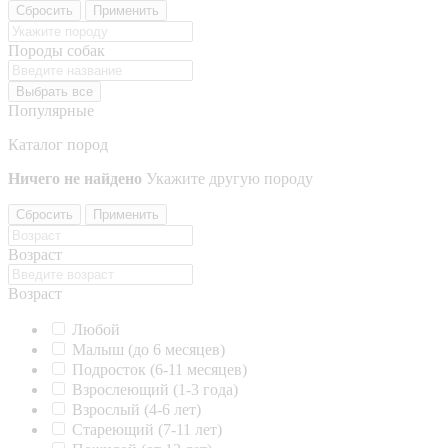
Сбросить
Применить
Породы собак
Выбрать все
Популярные
Каталог пород
Ничего не найдено
Укажите другую породу
Сбросить
Применить
Возраст
Возраст
Любой
Малыш (до 6 месяцев)
Подросток (6-11 месяцев)
Взрослеющий (1-3 года)
Взрослый (4-6 лет)
Стареющий (7-11 лет)