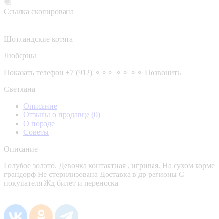
Ссылка скопирована
Шотландские котята
Люберцы
Показать телефон
+7 (912) ⚬⚬⚬ ⚬⚬ ⚬⚬
Позвонить
Светлана
Описание
Отзывы о продавце
(0)
О породе
Советы
Описание
Голубое золото. Девочка контактная , игривая. На сухом корме
грандорф Не стерилизована Доставка в др регионы С
покупателя Жд билет и переноска