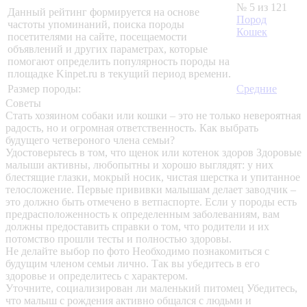
№ 5 из 121
Данный рейтинг формируется на основе
Пород
частоты упоминаний, поиска породы
Кошек
посетителями на сайте, посещаемости
объявлений и других параметрах, которые
помогают определить популярность породы на
площадке Kinpet.ru в текущий период времени.
Размер породы:
Средние
Советы
Стать хозяином собаки или кошки – это не только невероятная
радость, но и огромная ответственность. Как выбрать
будущего четвероного члена семьи?
Удостоверьтесь в том, что щенок или котенок здоров
Здоровые
малыши активны, любопытны и хорошо выглядят: у них
блестящие глазки, мокрый носик, чистая шерстка и упитанное
телосложение. Первые прививки малышам делает заводчик –
это должно быть отмечено в ветпаспорте. Если у породы есть
предрасположенность к определенным заболеваниям, вам
должны предоставить справки о том, что родители и их
потомство прошли тесты и полностью здоровы.
Не делайте выбор по фото
Необходимо познакомиться с
будущим членом семьи лично. Так вы убедитесь в его
здоровье и определитесь с характером.
Уточните, социализирован ли маленький питомец
Убедитесь,
что малыш с рождения активно общался с людьми и