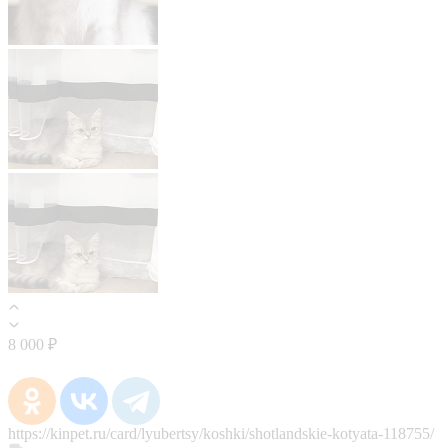
8 000 ₽
https://kinpet.ru/card/lyubertsy/koshki/shotlandskie-kotyata-118755/