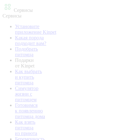
Сервисы
Сервисы
Установите
приложение Kinpet
Какая порода
подходит вам?
Подобрать
питомца
Подарки
от Kinpet
Как выбрать
и купить
питомца
Симулятор
жизни с
питомцем
Готовимся
к появлению
питомца дома
Как взять
питомца
из приюта
Беременность