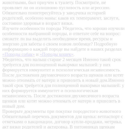
животными, был приучен к туалету. Посмотрите, не
проявляет ли он излишнюю пугливость или агрессию.
Обязательно поинтересуйтесь у заводчика историей
родителей, особенно мамы: каков их темперамент, заслуги,
состояние здоровья и возраст вязки.
Изучите особенности породы
Убедитесь, что хорошо изучили
особенности выбранной породы, и ответьте себе на вопрос:
сможете ли вы выделить необходимое время, ресурсы и
энергию для заботы о своем новом любимце? Подробную
информацию о каждой породе вы найдете в наших разделах
«Породы собак»
и
«Породы кошек»
.
Убедитесь, что малыш старше 2 месяцев
Именно такой срок
требуется для полноценной выкормки малышей: у них
формируется иммунитет и психологическая независимость.
После достижения двухмесячного возраста щенков или котят
можно отнимать от матери и привозить в новый дом.Именно
такой срок требуется для полноценной выкормки малышей: у
них формируется иммунитет и психологическая
независимость. После достижения двухмесячного возраста
щенков или котят можно отнимать от матери и привозить в
новый дом.
Проверьте документы при покупке породистого животного
Обязательный перечень документов для щенка: ветпаспорт с
отметками о вакцинации, договор купли-продажи, метрика,
акт вязки родителей и актировка. В питомниках щенкам