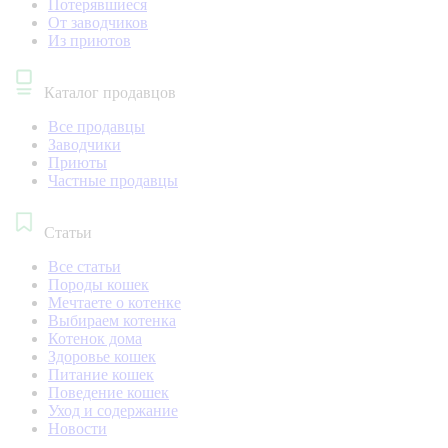
Потерявшиеся
От заводчиков
Из приютов
Каталог продавцов
Все продавцы
Заводчики
Приюты
Частные продавцы
Статьи
Все статьи
Породы кошек
Мечтаете о котенке
Выбираем котенка
Котенок дома
Здоровье кошек
Питание кошек
Поведение кошек
Уход и содержание
Новости