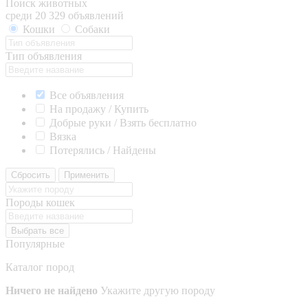
Поиск животных
среди 20 329 объявлений
Кошки
Собаки
Тип объявления
Все объявления
На продажу / Купить
Добрые руки / Взять бесплатно
Вязка
Потерялись / Найдены
Сбросить
Применить
Породы кошек
Выбрать все
Популярные
Каталог пород
Ничего не найдено
Укажите другую породу