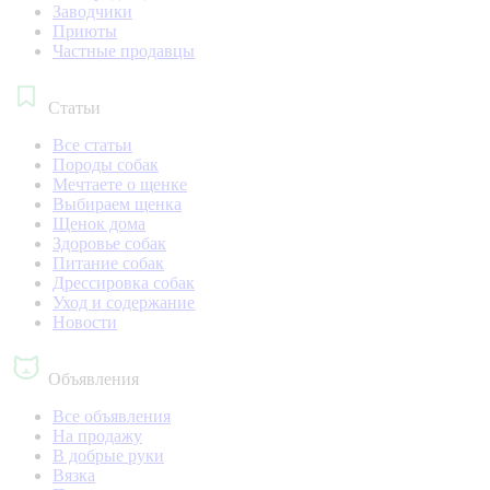
Заводчики
Приюты
Частные продавцы
Статьи
Все статьи
Породы собак
Мечтаете о щенке
Выбираем щенка
Щенок дома
Здоровье собак
Питание собак
Дрессировка собак
Уход и содержание
Новости
Объявления
Все объявления
На продажу
В добрые руки
Вязка