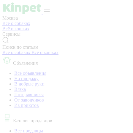
Москва
Всё о собаках
Всё о кошках
Сервисы
Поиск по статьям
Всё о собаках
Всё о кошках
Объявления
Все объявления
На продажу
В добрые руки
Вязка
Потерявшиеся
От заводчиков
Из приютов
Каталог продавцов
Все продавцы