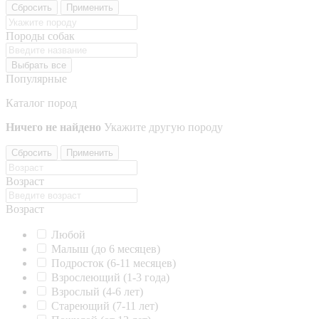
Сбросить
Применить
Породы собак
Выбрать все
Популярные
Каталог пород
Ничего не найдено
Укажите другую породу
Сбросить
Применить
Возраст
Возраст
Любой
Малыш (до 6 месяцев)
Подросток (6-11 месяцев)
Взрослеющий (1-3 года)
Взрослый (4-6 лет)
Стареющий (7-11 лет)