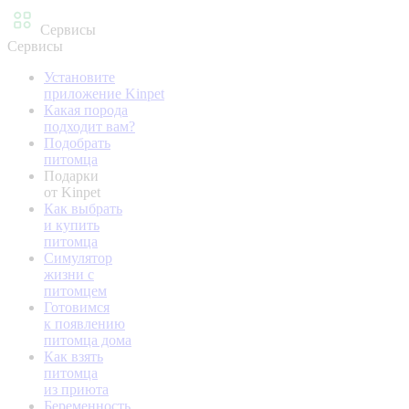
Сервисы
Сервисы
Установите
приложение Kinpet
Какая порода
подходит вам?
Подобрать
питомца
Подарки
от Kinpet
Как выбрать
и купить
питомца
Симулятор
жизни с
питомцем
Готовимся
к появлению
питомца дома
Как взять
питомца
из приюта
Беременность