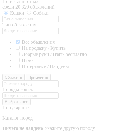
Поиск животных
среди 20 329 объявлений
Кошки
Собаки
Тип объявления
Все объявления
На продажу / Купить
Добрые руки / Взять бесплатно
Вязка
Потерялись / Найдены
Сбросить
Применить
Породы кошек
Выбрать все
Популярные
Каталог пород
Ничего не найдено
Укажите другую породу