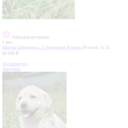
Лабрадор-ретривер
1 мес.
Щенок лабрадора
с. Стрелецкие Хутора
28 июля, 11:31
80 000 ₽
Холлабвууд'с
Заводчик