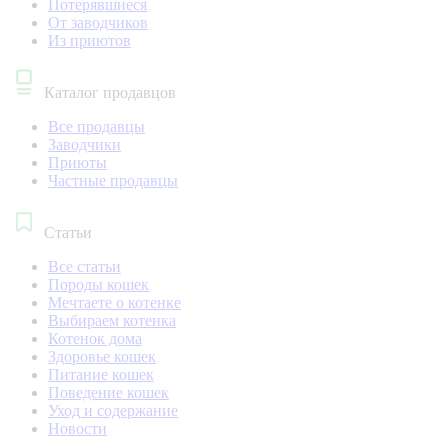
Потерявшиеся
От заводчиков
Из приютов
Каталог продавцов
Все продавцы
Заводчики
Приюты
Частные продавцы
Статьи
Все статьи
Породы кошек
Мечтаете о котенке
Выбираем котенка
Котенок дома
Здоровье кошек
Питание кошек
Поведение кошек
Уход и содержание
Новости