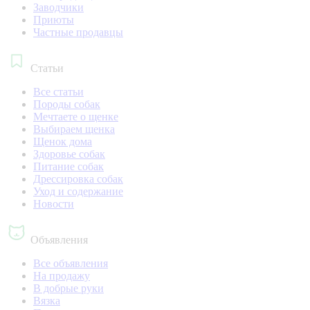
Заводчики
Приюты
Частные продавцы
Статьи
Все статьи
Породы собак
Мечтаете о щенке
Выбираем щенка
Щенок дома
Здоровье собак
Питание собак
Дрессировка собак
Уход и содержание
Новости
Объявления
Все объявления
На продажу
В добрые руки
Вязка