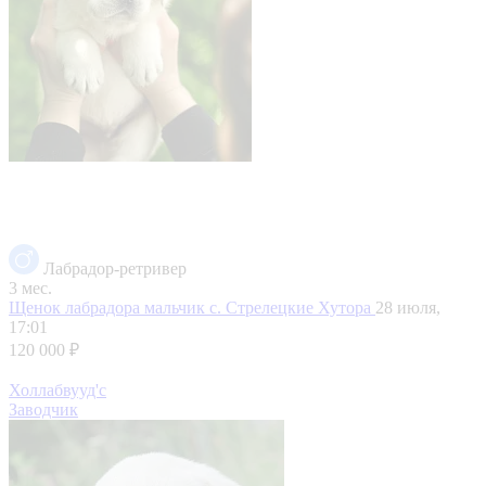
Лабрадор-ретривер
3 мес.
Щенок лабрадора мальчик
с. Стрелецкие Хутора
28 июля,
17:01
120 000 ₽
Холлабвууд'с
Заводчик