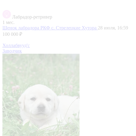
Лабрадор-ретривер
1 мес.
Щенок лабрадора РКФ
с. Стрелецкие Хутора
28 июля, 16:59
100 000 ₽
Холлабвууд'с
Заводчик