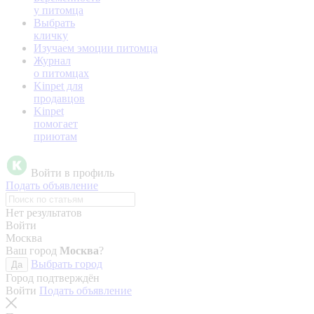
у питомца
Выбрать
кличку
Изучаем эмоции питомца
Журнал
о питомцах
Kinpet для
продавцов
Kinpet
помогает
приютам
Войти в профиль
Подать объявление
Нет результатов
Войти
Москва
Ваш город
Москва
?
Выбрать город
Да
Город подтверждён
Войти
Подать объявление