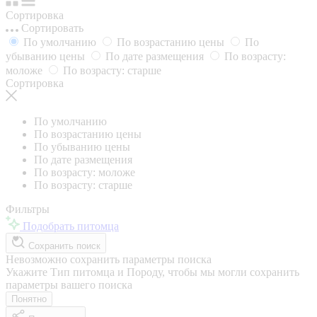
Сортировка
Сортировать
По умолчанию
По возрастанию цены
По
убыванию цены
По дате размещения
По возрасту:
моложе
По возрасту: старше
Сортировка
По умолчанию
По возрастанию цены
По убыванию цены
По дате размещения
По возрасту: моложе
По возрасту: старше
Фильтры
Подобрать питомца
Сохранить поиск
Невозможно сохранить параметры поиска
Укажите Тип питомца и Породу, чтобы мы могли сохранить
параметры вашего поиска
Понятно