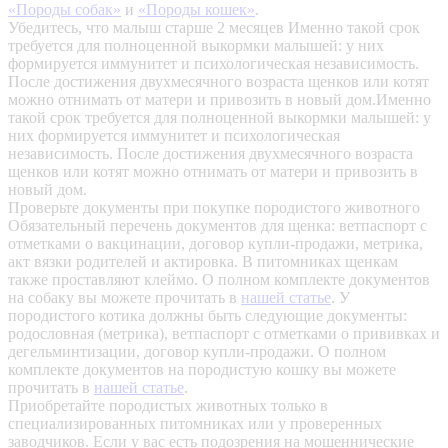
«Породы собак»
и
«Породы кошек»
.
Убедитесь, что малыш старше 2 месяцев
Именно такой срок
требуется для полноценной выкормки малышей: у них
формируется иммунитет и психологическая независимость.
После достижения двухмесячного возраста щенков или котят
можно отнимать от матери и привозить в новый дом.Именно
такой срок требуется для полноценной выкормки малышей: у
них формируется иммунитет и психологическая
независимость. После достижения двухмесячного возраста
щенков или котят можно отнимать от матери и привозить в
новый дом.
Проверьте документы при покупке породистого животного
Обязательный перечень документов для щенка: ветпаспорт с
отметками о вакцинации, договор купли-продажи, метрика,
акт вязки родителей и актировка. В питомниках щенкам
также проставляют клеймо. О полном комплекте документов
на собаку вы можете прочитать в
нашей статье
.
У
породистого котика должны быть следующие документы:
родословная (метрика), ветпаспорт с отметками о прививках и
дегельминтизации, договор купли-продажи. О полном
комплекте документов на породистую кошку вы можете
прочитать в
нашей статье
.
Приобретайте породистых животных только в
специализированных питомниках или у проверенных
заводчиков. Если у вас есть подозрения на мошеннические