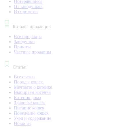
Потерявшиеся
От заводчиков
Из приютов
Каталог продавцов
Все продавцы
Заводчики
Приюты
Частные продавцы
Статьи
Все статьи
Породы кошек
Мечтаете о котенке
Выбираем котенка
Котенок дома
Здоровье кошек
Питание кошек
Поведение кошек
Уход и содержание
Новости