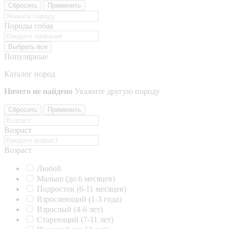
Сбросить
Применить
Породы собак
Выбрать все
Популярные
Каталог пород
Ничего не найдено
Укажите другую породу
Сбросить
Применить
Возраст
Возраст
Любой
Малыш (до 6 месяцев)
Подросток (6-11 месяцев)
Взрослеющий (1-3 года)
Взрослый (4-6 лет)
Стареющий (7-11 лет)