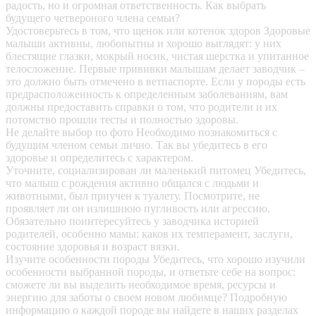
радость, но и огромная ответственность. Как выбрать
будущего четвероного члена семьи?
Удостоверьтесь в том, что щенок или котенок здоров
Здоровые
малыши активны, любопытны и хорошо выглядят: у них
блестящие глазки, мокрый носик, чистая шерстка и упитанное
телосложение. Первые прививки малышам делает заводчик –
это должно быть отмечено в ветпаспорте. Если у породы есть
предрасположенность к определенным заболеваниям, вам
должны предоставить справки о том, что родители и их
потомство прошли тесты и полностью здоровы.
Не делайте выбор по фото
Необходимо познакомиться с
будущим членом семьи лично. Так вы убедитесь в его
здоровье и определитесь с характером.
Уточните, социализирован ли маленький питомец
Убедитесь,
что малыш с рождения активно общался с людьми и
животными, был приучен к туалету. Посмотрите, не
проявляет ли он излишнюю пугливость или агрессию.
Обязательно поинтересуйтесь у заводчика историей
родителей, особенно мамы: каков их темперамент, заслуги,
состояние здоровья и возраст вязки.
Изучите особенности породы
Убедитесь, что хорошо изучили
особенности выбранной породы, и ответьте себе на вопрос:
сможете ли вы выделить необходимое время, ресурсы и
энергию для заботы о своем новом любимце? Подробную
информацию о каждой породе вы найдете в наших разделах