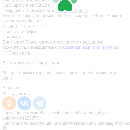
На Kinpet c июня 2022 г.
Завершено 19 объявлений
Еще 2 активных
Телефон скрыт, т.к. объявление уже в архиве. Но вы можете
оставить сообщение.
+7 (903) ⚬⚬⚬ ⚬⚬ ⚬⚬
Показать телефон
Написать
Внимание:
Перед контактированием с продавцом,
пожалуйста, ознакомьтесь с
рекомендациями при покупке.
Сохранить
Вы отключили уведомления
Мы не сможем отправить вам уведомление об изменении
цены
Включить
Поделиться
https://kinpet.ru/card/lipetsk/sobaki/malchiki-kkhs-golyy-i-
pukhovyy-122397/?
utm_source=linkcopy&utm_medium=referral&utm_campaign=sharec