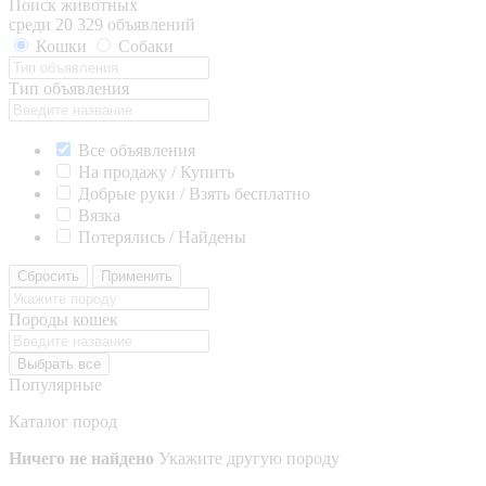
Поиск животных
среди 20 329 объявлений
Кошки
Собаки
Тип объявления
Все объявления
На продажу / Купить
Добрые руки / Взять бесплатно
Вязка
Потерялись / Найдены
Сбросить
Применить
Породы кошек
Выбрать все
Популярные
Каталог пород
Ничего не найдено
Укажите другую породу