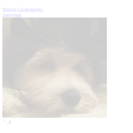
Мария Скобельцева
Заводчик
4