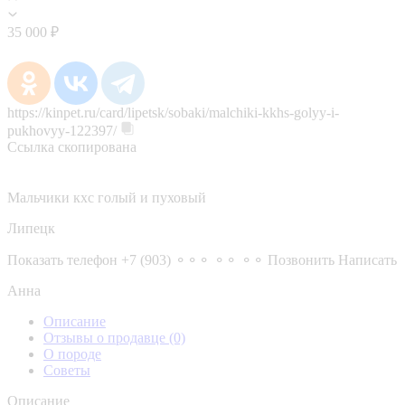
35 000 ₽
https://kinpet.ru/card/lipetsk/sobaki/malchiki-kkhs-golyy-i-
pukhovyy-122397/
Ссылка скопирована
Мальчики кхс голый и пуховый
Липецк
Показать телефон
+7 (903) ⚬⚬⚬ ⚬⚬ ⚬⚬
Позвонить
Написать
Анна
Описание
Отзывы о продавце
(0)
О породе
Советы
Описание