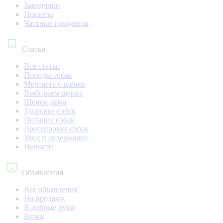
Заводчики
Приюты
Частные продавцы
Статьи
Все статьи
Породы собак
Мечтаете о щенке
Выбираем щенка
Щенок дома
Здоровье собак
Питание собак
Дрессировка собак
Уход и содержание
Новости
Объявления
Все объявления
На продажу
В добрые руки
Вязка