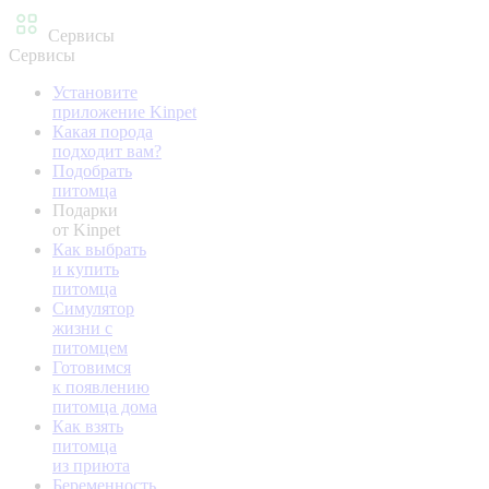
Сервисы
Сервисы
Установите
приложение Kinpet
Какая порода
подходит вам?
Подобрать
питомца
Подарки
от Kinpet
Как выбрать
и купить
питомца
Симулятор
жизни с
питомцем
Готовимся
к появлению
питомца дома
Как взять
питомца
из приюта
Беременность