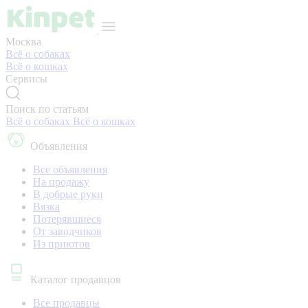
Москва
Всё о собаках
Всё о кошках
Сервисы
Поиск по статьям
Всё о собаках
Всё о кошках
Объявления
Все объявления
На продажу
В добрые руки
Вязка
Потерявшиеся
От заводчиков
Из приютов
Каталог продавцов
Все продавцы