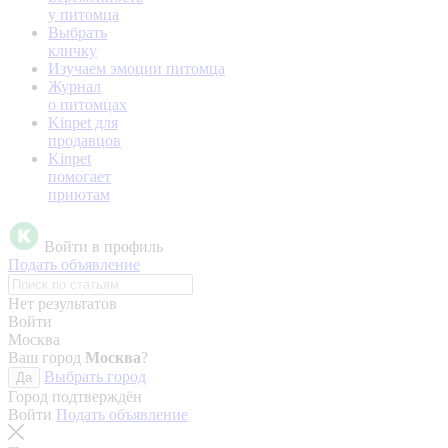
у питомца
Выбрать
кличку
Изучаем эмоции питомца
Журнал
о питомцах
Kinpet для
продавцов
Kinpet
помогает
приютам
Войти в профиль
Подать объявление
Нет результатов
Войти
Москва
Ваш город
Москва
?
Выбрать город
Да
Город подтверждён
Войти
Подать объявление