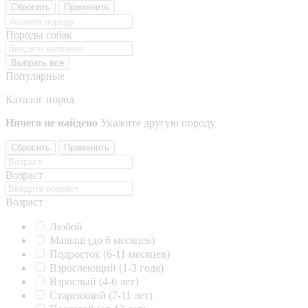
Сбросить
Применить
Породы собак
Выбрать все
Популярные
Каталог пород
Ничего не найдено
Укажите другую породу
Сбросить
Применить
Возраст
Возраст
Любой
Малыш (до 6 месяцев)
Подросток (6-11 месяцев)
Взрослеющий (1-3 года)
Взрослый (4-6 лет)
Стареющий (7-11 лет)