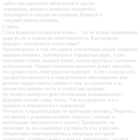
сайте, посещаемости объявлений и других
параметрах, которые помогают определить
популярность породы на площадке Kinpet.ru в
текущий период времени.
Советы
Стать хозяином собаки или кошки – это не только невероятная
радость, но и огромная ответственность. Как выбрать
будущего четвероного члена семьи?
Удостоверьтесь в том, что щенок или котенок здоров
Здоровые
малыши активны, любопытны и хорошо выглядят: у них
блестящие глазки, мокрый носик, чистая шерстка и упитанное
телосложение. Первые прививки малышам делает заводчик –
это должно быть отмечено в ветпаспорте. Если у породы есть
предрасположенность к определенным заболеваниям, вам
должны предоставить справки о том, что родители и их
потомство прошли тесты и полностью здоровы.
Не делайте выбор по фото
Необходимо познакомиться с
будущим членом семьи лично. Так вы убедитесь в его
здоровье и определитесь с характером.
Уточните, социализирован ли маленький питомец
Убедитесь,
что малыш с рождения активно общался с людьми и
животными, был приучен к туалету. Посмотрите, не
проявляет ли он излишнюю пугливость или агрессию.
Обязательно поинтересуйтесь у заводчика историей
родителей, особенно мамы: каков их темперамент, заслуги,