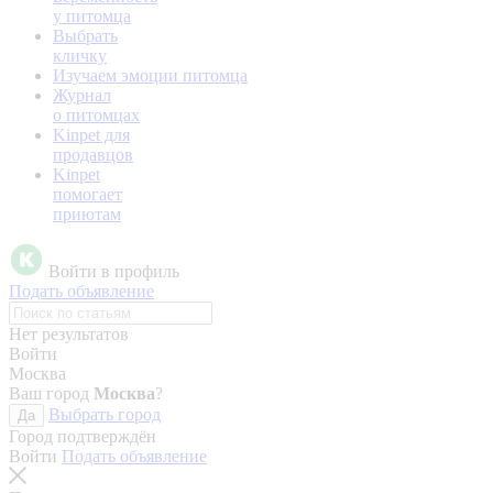
у питомца
Выбрать
кличку
Изучаем эмоции питомца
Журнал
о питомцах
Kinpet для
продавцов
Kinpet
помогает
приютам
Войти в профиль
Подать объявление
Нет результатов
Войти
Москва
Ваш город
Москва
?
Выбрать город
Да
Город подтверждён
Войти
Подать объявление