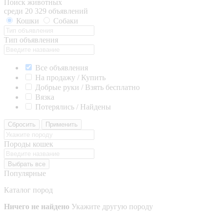
Поиск животных
среди 20 329 объявлений
Кошки
Собаки
Тип объявления
Все объявления
На продажу / Купить
Добрые руки / Взять бесплатно
Вязка
Потерялись / Найдены
Сбросить
Применить
Породы кошек
Выбрать все
Популярные
Каталог пород
Ничего не найдено
Укажите другую породу