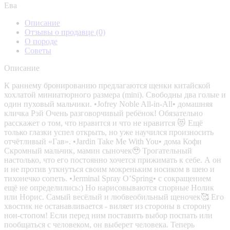
Ева
Описание
Отзывы о продавце
(0)
О породе
Советы
Описание
К раннему бронированию предлагаются щенки китайской
хохлатой миниатюрного размера (mini). Свободны два голые и
один пуховый мальчики. •Jofrey Noble All-in-All• домашняя
кличка Рэй Очень разговорчивый ребёнок! Обязательно
расскажет о том, что нравится и что не нравится 😻 Ещё
только глазки успел открыть, но уже научился произносить
отчётливый «Гав». •Jardin Take Me With You• дома Кофи
Скромный мальчик, мамин сыночек🥹 Трогательный
настолько, что его постоянно хочется прижимать к себе. А он
и не против уткнуться своим мокреньким носиком в шею и
тихонечко сопеть. •Jerminal Spray O’Spring• с сокращением
ещё не определились:) Но нарисовываются спорные Нолик
или Норис. Самый весёлый и любвеобильный щеночек🥰 Его
хвостик не останавливается - виляет из стороны в сторону
нон-стопом! Если перед ним поставить выбор поспать или
пообщаться с человеком, он выберет человека. Теперь