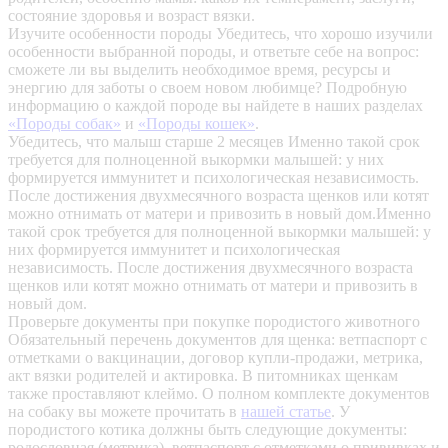
состояние здоровья и возраст вязки.
Изучите особенности породы
Убедитесь, что хорошо изучили
особенности выбранной породы, и ответьте себе на вопрос:
сможете ли вы выделить необходимое время, ресурсы и
энергию для заботы о своем новом любимце? Подробную
информацию о каждой породе вы найдете в наших разделах
«Породы собак»
и
«Породы кошек»
.
Убедитесь, что малыш старше 2 месяцев
Именно такой срок
требуется для полноценной выкормки малышей: у них
формируется иммунитет и психологическая независимость.
После достижения двухмесячного возраста щенков или котят
можно отнимать от матери и привозить в новый дом.Именно
такой срок требуется для полноценной выкормки малышей: у
них формируется иммунитет и психологическая
независимость. После достижения двухмесячного возраста
щенков или котят можно отнимать от матери и привозить в
новый дом.
Проверьте документы при покупке породистого животного
Обязательный перечень документов для щенка: ветпаспорт с
отметками о вакцинации, договор купли-продажи, метрика,
акт вязки родителей и актировка. В питомниках щенкам
также проставляют клеймо. О полном комплекте документов
на собаку вы можете прочитать в
нашей статье
.
У
породистого котика должны быть следующие документы:
родословная (метрика), ветпаспорт с отметками о прививках и