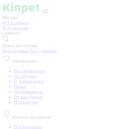
Москва
Всё о собаках
Всё о кошках
Сервисы
Поиск по статьям
Всё о собаках
Всё о кошках
Объявления
Все объявления
На продажу
В добрые руки
Вязка
Потерявшиеся
От заводчиков
Из приютов
Каталог продавцов
Все продавцы