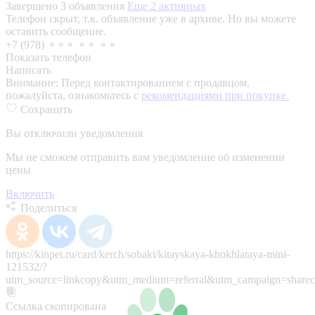
Завершено 3 объявления
Еще 2 активных
Телефон скрыт, т.к. объявление уже в архиве. Но вы можете
оставить сообщение.
+7 (978) ⚬⚬⚬ ⚬⚬ ⚬⚬
Показать телефон
Написать
Внимание:
Перед контактированием с продавцом,
пожалуйста, ознакомьтесь с
рекомендациями при покупке.
Сохранить
Вы отключили уведомления
Мы не сможем отправить вам уведомление об изменении
цены
Включить
Поделиться
https://kinpet.ru/card/kerch/sobaki/kitayskaya-khokhlataya-mini-
121532/?
utm_source=linkcopy&utm_medium=referral&utm_campaign=sharec
Ссылка скопирована