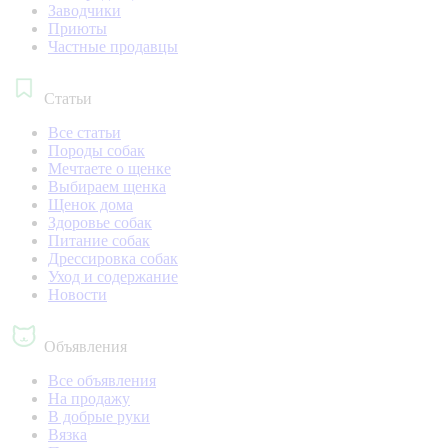
Заводчики
Приюты
Частные продавцы
Статьи
Все статьи
Породы собак
Мечтаете о щенке
Выбираем щенка
Щенок дома
Здоровье собак
Питание собак
Дрессировка собак
Уход и содержание
Новости
Объявления
Все объявления
На продажу
В добрые руки
Вязка