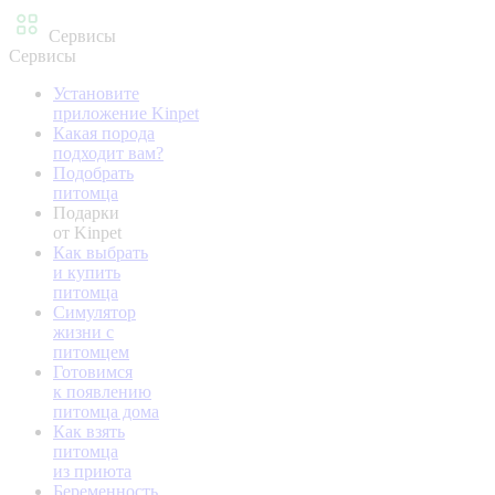
Сервисы
Сервисы
Установите
приложение Kinpet
Какая порода
подходит вам?
Подобрать
питомца
Подарки
от Kinpet
Как выбрать
и купить
питомца
Симулятор
жизни с
питомцем
Готовимся
к появлению
питомца дома
Как взять
питомца
из приюта
Беременность