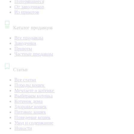
Потерявшиеся
От заводчиков
Из приютов
Каталог продавцов
Все продавцы
Заводчики
Приюты
Частные продавцы
Статьи
Все статьи
Породы кошек
Мечтаете о котенке
Выбираем котенка
Котенок дома
Здоровье кошек
Питание кошек
Поведение кошек
Уход и содержание
Новости