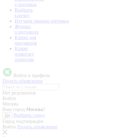
у питомца
Выбрать
кличку
Изучаем эмоции питомца
Журнал
о питомцах
Kinpet для
продавцов
Kinpet
помогает
приютам
Войти в профиль
Подать объявление
Нет результатов
Войти
Москва
Ваш город
Москва
?
Выбрать город
Да
Город подтверждён
Войти
Подать объявление