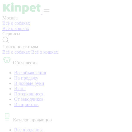
Москва
Всё о собаках
Всё о кошках
Сервисы
Поиск по статьям
Всё о собаках
Всё о кошках
Объявления
Все объявления
На продажу
В добрые руки
Вязка
Потерявшиеся
От заводчиков
Из приютов
Каталог продавцов
Все продавцы