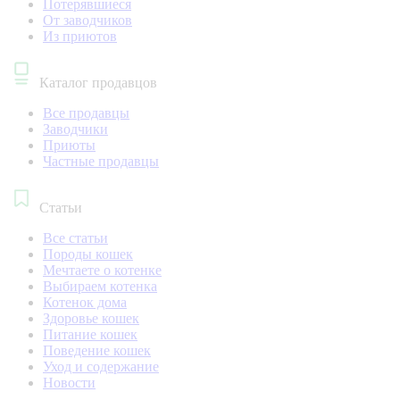
Потерявшиеся
От заводчиков
Из приютов
Каталог продавцов
Все продавцы
Заводчики
Приюты
Частные продавцы
Статьи
Все статьи
Породы кошек
Мечтаете о котенке
Выбираем котенка
Котенок дома
Здоровье кошек
Питание кошек
Поведение кошек
Уход и содержание
Новости