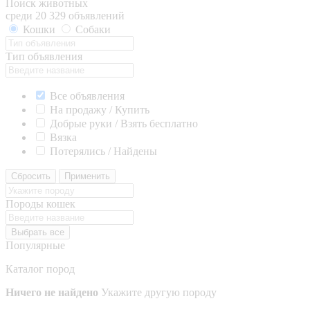
Поиск животных
среди 20 329 объявлений
Кошки
Собаки
Тип объявления
Все объявления
На продажу / Купить
Добрые руки / Взять бесплатно
Вязка
Потерялись / Найдены
Сбросить
Применить
Породы кошек
Выбрать все
Популярные
Каталог пород
Ничего не найдено
Укажите другую породу