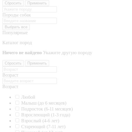
Сбросить
Применить
Породы собак
Выбрать все
Популярные
Каталог пород
Ничего не найдено
Укажите другую породу
Сбросить
Применить
Возраст
Возраст
Любой
Малыш (до 6 месяцев)
Подросток (6-11 месяцев)
Взрослеющий (1-3 года)
Взрослый (4-6 лет)
Стареющий (7-11 лет)