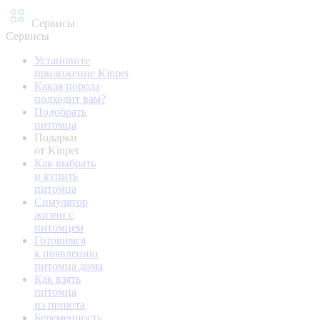
Сервисы
Сервисы
Установите
приложение Kinpet
Какая порода
подходит вам?
Подобрать
питомца
Подарки
от Kinpet
Как выбрать
и купить
питомца
Симулятор
жизни с
питомцем
Готовимся
к появлению
питомца дома
Как взять
питомца
из приюта
Беременность