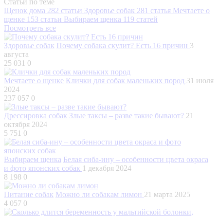
Статьи по теме
Щенок дома
282 статьи
Здоровье собак
281 статья
Мечтаете о
щенке
153 статьи
Выбираем щенка
119 статей
Посмотреть все
Здоровье собак
Почему собака скулит? Есть 16 причин
3
августа
25 031
0
Мечтаете о щенке
Клички для собак маленьких пород
31 июля
2024
237 057
0
Дрессировка собак
Злые таксы – разве такие бывают?
21
октября 2024
5 751
0
Выбираем щенка
Белая сиба-ину – особенности цвета окраса
и фото японских собак
1 декабря 2024
8 198
0
Питание собак
Можно ли собакам лимон
21 марта 2025
4 057
0