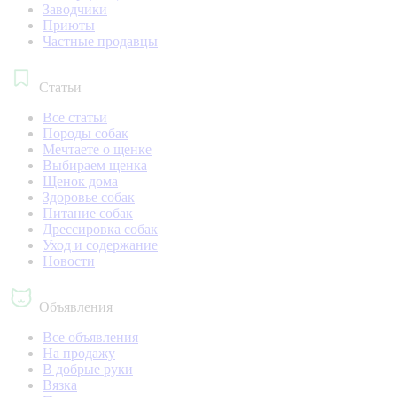
Заводчики
Приюты
Частные продавцы
Статьи
Все статьи
Породы собак
Мечтаете о щенке
Выбираем щенка
Щенок дома
Здоровье собак
Питание собак
Дрессировка собак
Уход и содержание
Новости
Объявления
Все объявления
На продажу
В добрые руки
Вязка