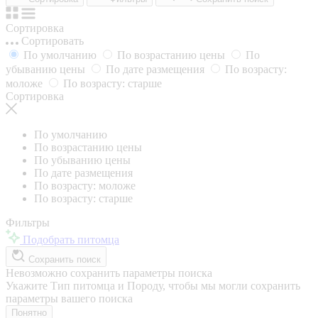
Сортировка
Сортировать
По умолчанию
По возрастанию цены
По
убыванию цены
По дате размещения
По возрасту:
моложе
По возрасту: старше
Сортировка
По умолчанию
По возрастанию цены
По убыванию цены
По дате размещения
По возрасту: моложе
По возрасту: старше
Фильтры
Подобрать питомца
Сохранить поиск
Невозможно сохранить параметры поиска
Укажите Тип питомца и Породу, чтобы мы могли сохранить
параметры вашего поиска
Понятно