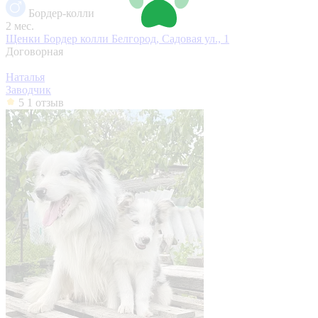
Бордер-колли
2 мес.
Щенки Бордер колли
Белгород, Садовая ул., 1
Договорная
Наталья
Заводчик
5
1 отзыв