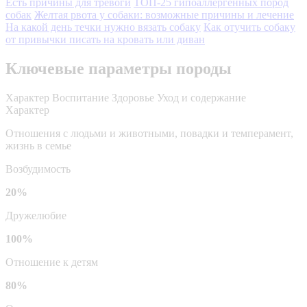
Есть причины для тревоги
ТОП-25 гипоаллергенных пород
собак
Желтая рвота у собаки: возможные причины и лечение
На какой день течки нужно вязать собаку
Как отучить собаку
от привычки писать на кровать или диван
Ключевые параметры породы
Характер
Воспитание
Здоровье
Уход и содержание
Характер
Отношения с людьми и животными, повадки и темперамент,
жизнь в семье
Возбудимость
20%
Дружелюбие
100%
Отношение к детям
80%