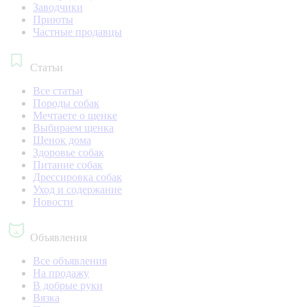
Заводчики
Приюты
Частные продавцы
Статьи
Все статьи
Породы собак
Мечтаете о щенке
Выбираем щенка
Щенок дома
Здоровье собак
Питание собак
Дрессировка собак
Уход и содержание
Новости
Объявления
Все объявления
На продажу
В добрые руки
Вязка