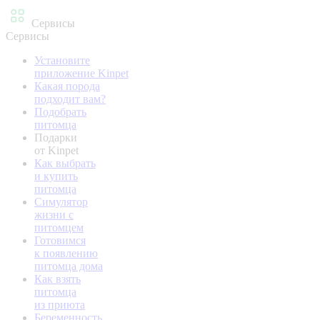
Сервисы
Сервисы
Установите
приложение Kinpet
Какая порода
подходит вам?
Подобрать
питомца
Подарки
от Kinpet
Как выбрать
и купить
питомца
Симулятор
жизни с
питомцем
Готовимся
к появлению
питомца дома
Как взять
питомца
из приюта
Беременность