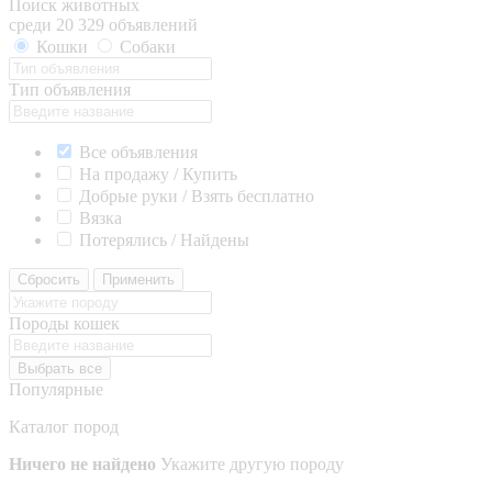
Поиск животных
среди 20 329 объявлений
Кошки
Собаки
Тип объявления
Все объявления
На продажу / Купить
Добрые руки / Взять бесплатно
Вязка
Потерялись / Найдены
Сбросить
Применить
Породы кошек
Выбрать все
Популярные
Каталог пород
Ничего не найдено
Укажите другую породу