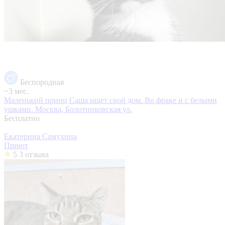
Беспородная
~3 мес.
Маленький принц Саша ищет свой дом. Во фраке и с белыми
ушками.
Москва, Болотниковская ул.
Бесплатно
Екатерина Самухина
Приют
5
3 отзыва