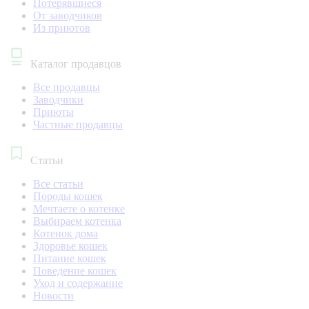
Потерявшиеся
От заводчиков
Из приютов
Каталог продавцов
Все продавцы
Заводчики
Приюты
Частные продавцы
Статьи
Все статьи
Породы кошек
Мечтаете о котенке
Выбираем котенка
Котенок дома
Здоровье кошек
Питание кошек
Поведение кошек
Уход и содержание
Новости