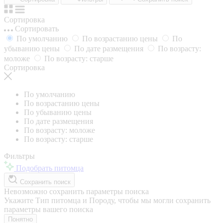
Сортировка
Сортировать
По умолчанию
По возрастанию цены
По
убыванию цены
По дате размещения
По возрасту:
моложе
По возрасту: старше
Сортировка
По умолчанию
По возрастанию цены
По убыванию цены
По дате размещения
По возрасту: моложе
По возрасту: старше
Фильтры
Подобрать питомца
Сохранить поиск
Невозможно сохранить параметры поиска
Укажите Тип питомца и Породу, чтобы мы могли сохранить
параметры вашего поиска
Понятно