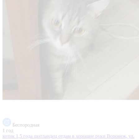
Беспородная
1 год
котик 1,5 года шотландец отдам в хорошие руки
Воронеж, ул.