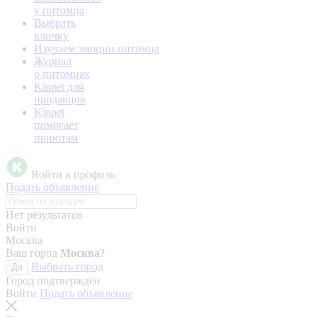
у питомца
Выбрать
кличку
Изучаем эмоции питомца
Журнал
о питомцах
Kinpet для
продавцов
Kinpet
помогает
приютам
Войти в профиль
Подать объявление
Нет результатов
Войти
Москва
Ваш город
Москва
?
Выбрать город
Да
Город подтверждён
Войти
Подать объявление