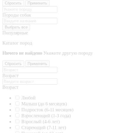
Сбросить
Применить
Породы собак
Выбрать все
Популярные
Каталог пород
Ничего не найдено
Укажите другую породу
Сбросить
Применить
Возраст
Возраст
Любой
Малыш (до 6 месяцев)
Подросток (6-11 месяцев)
Взрослеющий (1-3 года)
Взрослый (4-6 лет)
Стареющий (7-11 лет)