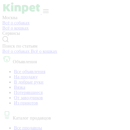
Москва
Всё о собаках
Всё о кошках
Сервисы
Поиск по статьям
Всё о собаках
Всё о кошках
Объявления
Все объявления
На продажу
В добрые руки
Вязка
Потерявшиеся
От заводчиков
Из приютов
Каталог продавцов
Все продавцы