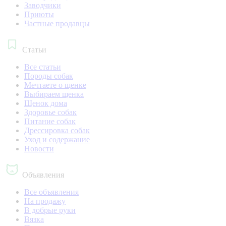
Заводчики
Приюты
Частные продавцы
Статьи
Все статьи
Породы собак
Мечтаете о щенке
Выбираем щенка
Щенок дома
Здоровье собак
Питание собак
Дрессировка собак
Уход и содержание
Новости
Объявления
Все объявления
На продажу
В добрые руки
Вязка