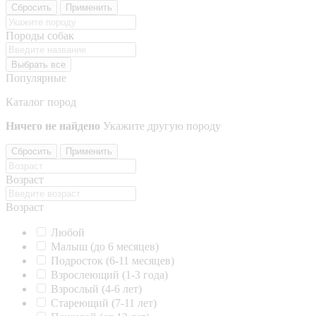
Сбросить
Применить
Породы собак
Выбрать все
Популярные
Каталог пород
Ничего не найдено
Укажите другую породу
Сбросить
Применить
Возраст
Возраст
Любой
Малыш (до 6 месяцев)
Подросток (6-11 месяцев)
Взрослеющий (1-3 года)
Взрослый (4-6 лет)
Стареющий (7-11 лет)