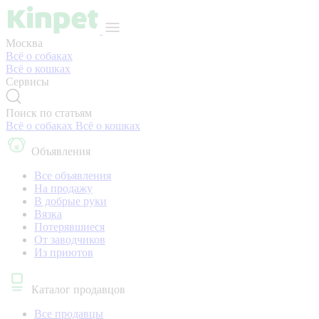
Москва
Всё о собаках
Всё о кошках
Сервисы
Поиск по статьям
Всё о собаках
Всё о кошках
Объявления
Все объявления
На продажу
В добрые руки
Вязка
Потерявшиеся
От заводчиков
Из приютов
Каталог продавцов
Все продавцы