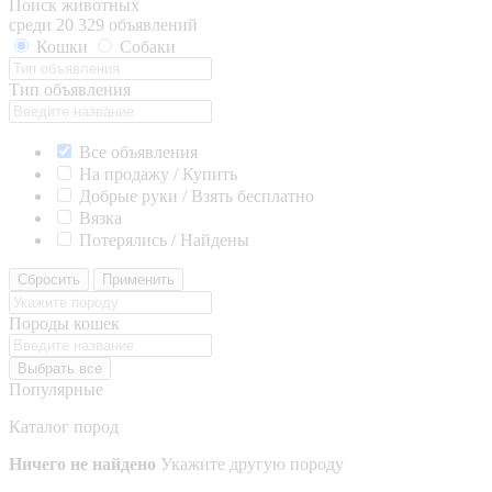
Поиск животных
среди 20 329 объявлений
Кошки
Собаки
Тип объявления
Все объявления
На продажу / Купить
Добрые руки / Взять бесплатно
Вязка
Потерялись / Найдены
Сбросить
Применить
Породы кошек
Выбрать все
Популярные
Каталог пород
Ничего не найдено
Укажите другую породу