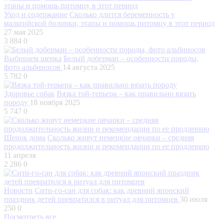
Уход и содержание
Сколько длится беременность у
мальтийской болонки, этапы и помощь питомцу в этот период
27 мая 2025
3 884
0
Выбираем щенка
Белый доберман – особенности породы,
фото альбиносов
14 августа 2025
5 782
0
Здоровье собак
Вязка той-терьера – как правильно вязать
породу
18 ноября 2025
5 747
0
Щенок дома
Сколько живут немецкие овчарки – средняя
продолжительность жизни и рекомендации по ее продлению
11 апреля
2 286
0
Новости
Сити-го-сан для собак: как древний японский
праздник детей превратился в ритуал для питомцев
30 июля
250
0
Посмотреть все