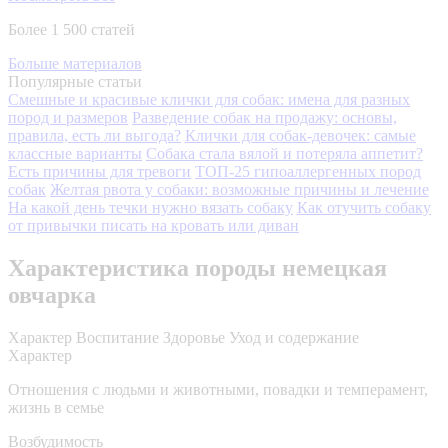
Более 1 500 статей
Больше материалов
Популярные статьи
Смешные и красивые клички для собак: имена для разных
пород и размеров
Разведение собак на продажу: основы,
правила, есть ли выгода?
Клички для собак-девочек: самые
классные варианты
Собака стала вялой и потеряла аппетит?
Есть причины для тревоги
ТОП-25 гипоаллергенных пород
собак
Желтая рвота у собаки: возможные причины и лечение
На какой день течки нужно вязать собаку
Как отучить собаку
от привычки писать на кровать или диван
Характеристика породы немецкая
овчарка
Характер
Воспитание
Здоровье
Уход и содержание
Характер
Отношения с людьми и животными, повадки и темперамент,
жизнь в семье
Возбудимость