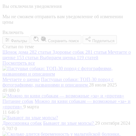
Вы отключили уведомления
Мы не сможем отправить вам уведомление об изменении
цены
Включить
Фильтры
Сохранить поиск
Поделиться
Статьи по теме
Щенок дома
282 статьи
Здоровье собак
281 статья
Мечтаете о
щенке
153 статьи
Выбираем щенка
119 статей
Посмотреть все
Мечтаете о щенке
Пастушьи собаки: ТОП-30 пород с
фотографиями, названиями и описанием
28 июля 2025
49 880
0
Питание собак
Можно ли киви собакам — возможные «за» и
«против»
9 марта
11 646
0
Дрессировка собак
Бывают ли злые мопсы?
29 сентября 2024
6 707
0