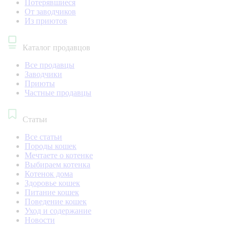
Потерявшиеся
От заводчиков
Из приютов
Каталог продавцов
Все продавцы
Заводчики
Приюты
Частные продавцы
Статьи
Все статьи
Породы кошек
Мечтаете о котенке
Выбираем котенка
Котенок дома
Здоровье кошек
Питание кошек
Поведение кошек
Уход и содержание
Новости