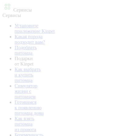
Сервисы
Сервисы
Установите
приложение Kinpet
Какая порода
подходит вам?
Подобрать
питомца
Подарки
от Kinpet
Как выбрать
и купить
питомца
Симулятор
жизни с
питомцем
Готовимся
к появлению
питомца дома
Как взять
питомца
из приюта
Беременность