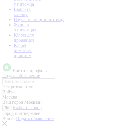
у питомца
Выбрать
кличку
Изучаем эмоции питомца
Журнал
о питомцах
Kinpet для
продавцов
Kinpet
помогает
приютам
Войти в профиль
Подать объявление
Нет результатов
Войти
Москва
Ваш город
Москва
?
Выбрать город
Да
Город подтверждён
Войти
Подать объявление