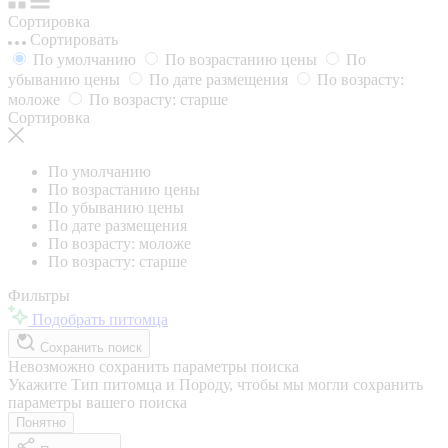
Сортировка
Сортировать
По умолчанию
По возрастанию цены
По
убыванию цены
По дате размещения
По возрасту:
моложе
По возрасту: старше
Сортировка
По умолчанию
По возрастанию цены
По убыванию цены
По дате размещения
По возрасту: моложе
По возрасту: старше
Фильтры
Подобрать питомца
Сохранить поиск
Невозможно сохранить параметры поиска
Укажите Тип питомца и Породу, чтобы мы могли сохранить
параметры вашего поиска
Понятно