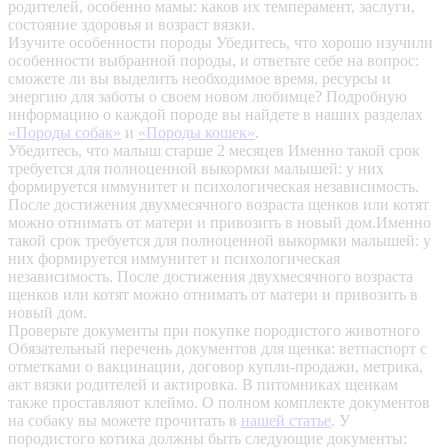
родителей, особенно мамы: каков их темперамент, заслуги,
состояние здоровья и возраст вязки.
Изучите особенности породы
Убедитесь, что хорошо изучили
особенности выбранной породы, и ответьте себе на вопрос:
сможете ли вы выделить необходимое время, ресурсы и
энергию для заботы о своем новом любимце? Подробную
информацию о каждой породе вы найдете в наших разделах
«Породы собак»
и
«Породы кошек»
.
Убедитесь, что малыш старше 2 месяцев
Именно такой срок
требуется для полноценной выкормки малышей: у них
формируется иммунитет и психологическая независимость.
После достижения двухмесячного возраста щенков или котят
можно отнимать от матери и привозить в новый дом.Именно
такой срок требуется для полноценной выкормки малышей: у
них формируется иммунитет и психологическая
независимость. После достижения двухмесячного возраста
щенков или котят можно отнимать от матери и привозить в
новый дом.
Проверьте документы при покупке породистого животного
Обязательный перечень документов для щенка: ветпаспорт с
отметками о вакцинации, договор купли-продажи, метрика,
акт вязки родителей и актировка. В питомниках щенкам
также проставляют клеймо. О полном комплекте документов
на собаку вы можете прочитать в
нашей статье
.
У
породистого котика должны быть следующие документы: