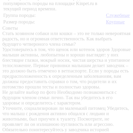
популярность породы на площадке Kinpet.ru в
текущий период времени.
Группа породы:
Служебные
Размер породы:
Крупные
Советы
Стать хозяином собаки или кошки – это не только невероятная
радость, но и огромная ответственность. Как выбрать
будущего четвероного члена семьи?
Удостоверьтесь в том, что щенок или котенок здоров
Здоровые
малыши активны, любопытны и хорошо выглядят: у них
блестящие глазки, мокрый носик, чистая шерстка и упитанное
телосложение. Первые прививки малышам делает заводчик –
это должно быть отмечено в ветпаспорте. Если у породы есть
предрасположенность к определенным заболеваниям, вам
должны предоставить справки о том, что родители и их
потомство прошли тесты и полностью здоровы.
Не делайте выбор по фото
Необходимо познакомиться с
будущим членом семьи лично. Так вы убедитесь в его
здоровье и определитесь с характером.
Уточните, социализирован ли маленький питомец
Убедитесь,
что малыш с рождения активно общался с людьми и
животными, был приучен к туалету. Посмотрите, не
проявляет ли он излишнюю пугливость или агрессию.
Обязательно поинтересуйтесь у заводчика историей