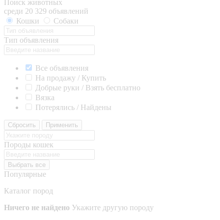
Поиск животных
среди 20 329 объявлений
Кошки
Собаки
Тип объявления
Все объявления
На продажу / Купить
Добрые руки / Взять бесплатно
Вязка
Потерялись / Найдены
Сбросить
Применить
Породы кошек
Выбрать все
Популярные
Каталог пород
Ничего не найдено
Укажите другую породу