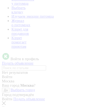
у питомца
Выбрать
кличку
Изучаем эмоции питомца
Журнал
о питомцах
Kinpet для
продавцов
Kinpet
помогает
приютам
Войти в профиль
Подать объявление
Нет результатов
Войти
Москва
Ваш город
Москва
?
Выбрать город
Да
Город подтверждён
Войти
Подать объявление