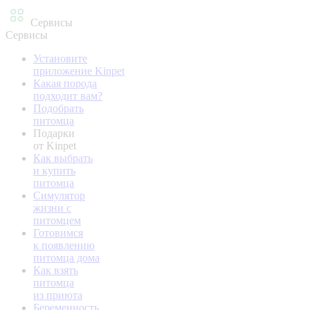
Сервисы
Сервисы
Установите
приложение Kinpet
Какая порода
подходит вам?
Подобрать
питомца
Подарки
от Kinpet
Как выбрать
и купить
питомца
Симулятор
жизни с
питомцем
Готовимся
к появлению
питомца дома
Как взять
питомца
из приюта
Беременность