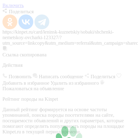
Включить
Поделиться
https://kinpet.ru/card/leninsk-kuznetskiy/sobaki/shchenki-
nemetskoy-ovcharki-123327/?
utm_source=linkcopy&utm_medium=referral&utm_campaign=sharec
Ссылка скопирована
Действия
Позвонить
Написать сообщение
Поделиться
Добавить в избранное
Удалить из избранного
Пожаловаться на объявление
Рейтинг породы на Kinpet
Данный рейтинг формируется на основе частоты
упоминаний, поиска породы посетителями на сайте,
посещаемости объявлений и других параметрах, которые
помогают определить популярность породы на площадке
Kinpet.ru в текущий период времени.