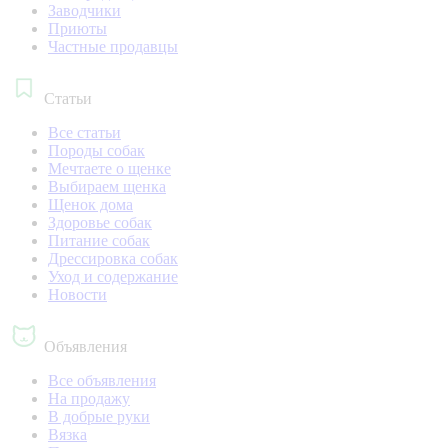
Заводчики
Приюты
Частные продавцы
Статьи
Все статьи
Породы собак
Мечтаете о щенке
Выбираем щенка
Щенок дома
Здоровье собак
Питание собак
Дрессировка собак
Уход и содержание
Новости
Объявления
Все объявления
На продажу
В добрые руки
Вязка