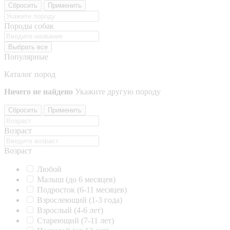
Сбросить
Применить
Породы собак
Выбрать все
Популярные
Каталог пород
Ничего не найдено
Укажите другую породу
Сбросить
Применить
Возраст
Возраст
Любой
Малыш (до 6 месяцев)
Подросток (6-11 месяцев)
Взрослеющий (1-3 года)
Взрослый (4-6 лет)
Стареющий (7-11 лет)