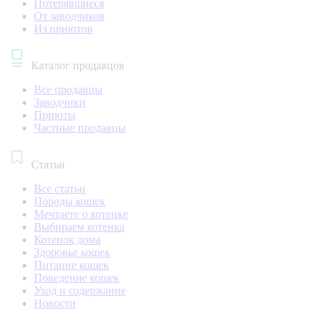
Потерявшиеся
От заводчиков
Из приютов
Каталог продавцов
Все продавцы
Заводчики
Приюты
Частные продавцы
Статьи
Все статьи
Породы кошек
Мечтаете о котенке
Выбираем котенка
Котенок дома
Здоровье кошек
Питание кошек
Поведение кошек
Уход и содержание
Новости