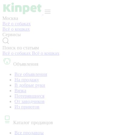
Москва
Всё о собаках
Всё о кошках
Сервисы
Поиск по статьям
Всё о собаках
Всё о кошках
Объявления
Все объявления
На продажу
В добрые руки
Вязка
Потерявшиеся
От заводчиков
Из приютов
Каталог продавцов
Все продавцы