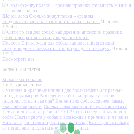
Щенок дома
Сколько живут хаски – средняя
продолжительность жизни и что влияет на нее
24 апреля
1 584
0
Новости
Сити-го-сан для собак: как древний японский
праздник детей превратился в ритуал для питомцев
30 июля
177
0
Посмотреть все
Более 1 500 статей
Больше материалов
Популярные статьи
Смешные и красивые клички для собак: имена для разных
пород и размеров
Разведение собак на продажу: основы,
правила, есть ли выгода?
Клички для собак-девочек: самые
классные варианты
Собака стала вялой и потеряла аппетит?
Есть причины для тревоги
ТОП-25 гипоаллергенных пород
собак
Желтая рвота у собаки: возможные причины и лечение
На какой день течки нужно вязать собаку
Как отучить собаку
от привычки писать на кровать или диван