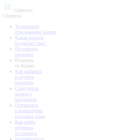
Сервисы
Сервисы
Установите
приложение Kinpet
Какая порода
подходит вам?
Подобрать
питомца
Подарки
от Kinpet
Как выбрать
и купить
питомца
Симулятор
жизни с
питомцем
Готовимся
к появлению
питомца дома
Как взять
питомца
из приюта
Беременность