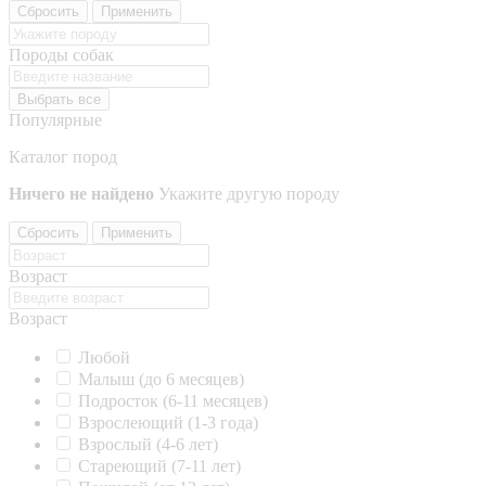
Сбросить
Применить
Породы собак
Выбрать все
Популярные
Каталог пород
Ничего не найдено
Укажите другую породу
Сбросить
Применить
Возраст
Возраст
Любой
Малыш (до 6 месяцев)
Подросток (6-11 месяцев)
Взрослеющий (1-3 года)
Взрослый (4-6 лет)
Стареющий (7-11 лет)