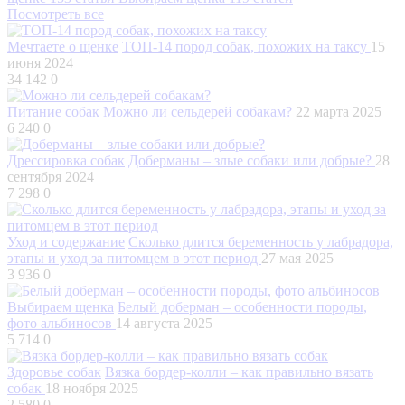
Посмотреть все
Мечтаете о щенке
ТОП-14 пород собак, похожих на таксу
15
июня 2024
34 142
0
Питание собак
Можно ли сельдерей собакам?
22 марта 2025
6 240
0
Дрессировка собак
Доберманы – злые собаки или добрые?
28
сентября 2024
7 298
0
Уход и содержание
Сколько длится беременность у лабрадора,
этапы и уход за питомцем в этот период
27 мая 2025
3 936
0
Выбираем щенка
Белый доберман – особенности породы,
фото альбиносов
14 августа 2025
5 714
0
Здоровье собак
Вязка бордер-колли – как правильно вязать
собак
18 ноября 2025
2 580
0