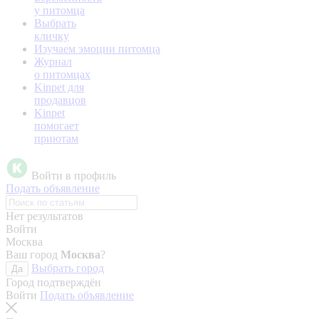
у питомца
Выбрать
кличку
Изучаем эмоции питомца
Журнал
о питомцах
Kinpet для
продавцов
Kinpet
помогает
приютам
Войти в профиль
Подать объявление
Нет результатов
Войти
Москва
Ваш город
Москва
?
Выбрать город
Да
Город подтверждён
Войти
Подать объявление