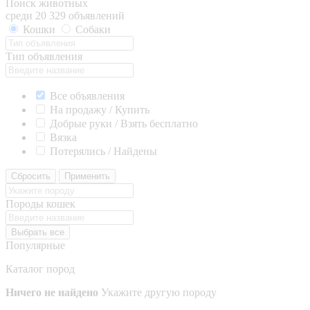
Поиск животных
среди 20 329 объявлений
Кошки
Собаки
Тип объявления
Все объявления
На продажу / Купить
Добрые руки / Взять бесплатно
Вязка
Потерялись / Найдены
Сбросить
Применить
Породы кошек
Выбрать все
Популярные
Каталог пород
Ничего не найдено
Укажите другую породу