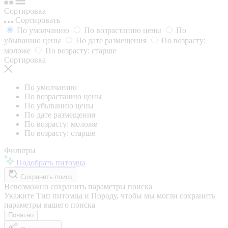
Сортировка
Сортировать
По умолчанию
По возрастанию цены
По
убыванию цены
По дате размещения
По возрасту:
моложе
По возрасту: старше
Сортировка
По умолчанию
По возрастанию цены
По убыванию цены
По дате размещения
По возрасту: моложе
По возрасту: старше
Фильтры
Подобрать питомца
Сохранить поиск
Невозможно сохранить параметры поиска
Укажите Тип питомца и Породу, чтобы мы могли сохранить
параметры вашего поиска
Понятно