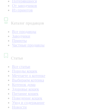
Потерявшиеся
От заводчиков
Из приютов
Каталог продавцов
Все продавцы
Заводчики
Приюты
Частные продавцы
Статьи
Все статьи
Породы кошек
Мечтаете о котенке
Выбираем котенка
Котенок дома
Здоровье кошек
Питание кошек
Поведение кошек
Уход и содержание
Новости