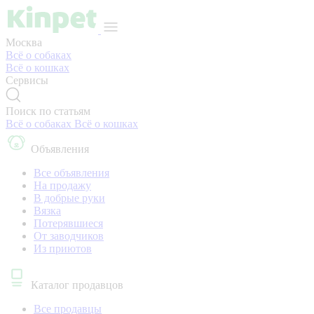
Москва
Всё о собаках
Всё о кошках
Сервисы
Поиск по статьям
Всё о собаках
Всё о кошках
Объявления
Все объявления
На продажу
В добрые руки
Вязка
Потерявшиеся
От заводчиков
Из приютов
Каталог продавцов
Все продавцы