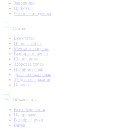
Заводчики
Приюты
Частные продавцы
Статьи
Все статьи
Породы собак
Мечтаете о щенке
Выбираем щенка
Щенок дома
Здоровье собак
Питание собак
Дрессировка собак
Уход и содержание
Новости
Объявления
Все объявления
На продажу
В добрые руки
Вязка