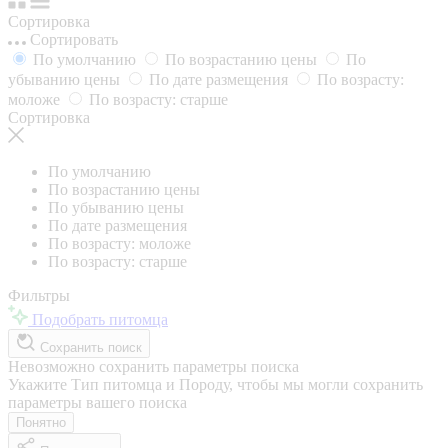
Сортировка
Сортировать
По умолчанию
По возрастанию цены
По
убыванию цены
По дате размещения
По возрасту:
моложе
По возрасту: старше
Сортировка
По умолчанию
По возрастанию цены
По убыванию цены
По дате размещения
По возрасту: моложе
По возрасту: старше
Фильтры
Подобрать питомца
Сохранить поиск
Невозможно сохранить параметры поиска
Укажите Тип питомца и Породу, чтобы мы могли сохранить
параметры вашего поиска
Понятно