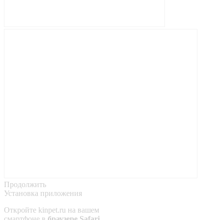
Продолжить
Установка приложения
Откройте
kinpet.ru
на вашем
смартфоне в
браузере Safari