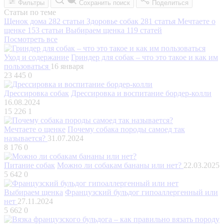
Фильтры
Сохранить поиск
Поделиться
Статьи по теме
Щенок дома
282 статьи
Здоровье собак
281 статья
Мечтаете о
щенке
153 статьи
Выбираем щенка
119 статей
Посмотреть все
Уход и содержание
Гриндер для собак – что это такое и как им
пользоваться
16 января
23 445
0
Дрессировка собак
Дрессировка и воспитание бордер-колли
16.08.2024
15 226
1
Мечтаете о щенке
Почему собака породы самоед так
называется?
31.07.2024
8 176
0
Питание собак
Можно ли собакам бананы или нет?
22.03.2025
5 642
0
Выбираем щенка
Французский бульдог гипоаллергенный или
нет
27.11.2024
5 662
0