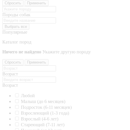
Сбросить
Применить
Породы собак
Выбрать все
Популярные
Каталог пород
Ничего не найдено
Укажите другую породу
Сбросить
Применить
Возраст
Возраст
Любой
Малыш (до 6 месяцев)
Подросток (6-11 месяцев)
Взрослеющий (1-3 года)
Взрослый (4-6 лет)
Стареющий (7-11 лет)