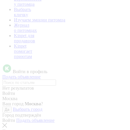
у питомца
Выбрать
кличку
Изучаем эмоции питомца
Журнал
о питомцах
Kinpet для
продавцов
Kinpet
помогает
приютам
Войти в профиль
Подать объявление
Нет результатов
Войти
Москва
Ваш город
Москва
?
Выбрать город
Да
Город подтверждён
Войти
Подать объявление