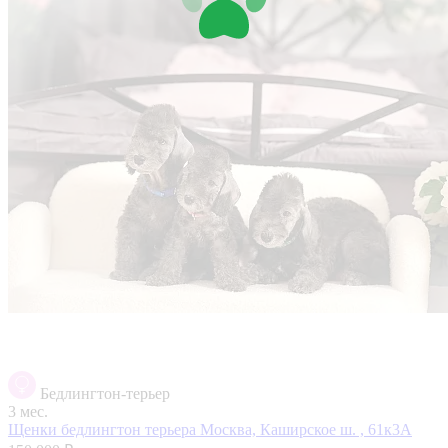
Бедлингтон-терьер
3 мес.
Щенки бедлингтон терьера
Москва, Каширское ш. , 61к3А