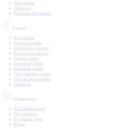
Заводчики
Приюты
Частные продавцы
Статьи
Все статьи
Породы собак
Мечтаете о щенке
Выбираем щенка
Щенок дома
Здоровье собак
Питание собак
Дрессировка собак
Уход и содержание
Новости
Объявления
Все объявления
На продажу
В добрые руки
Вязка