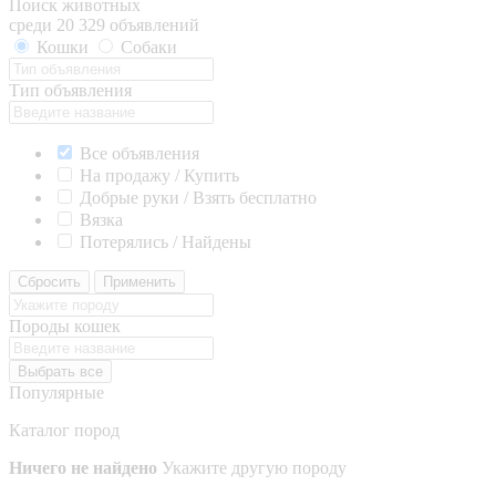
Поиск животных
среди 20 329 объявлений
Кошки
Собаки
Тип объявления
Все объявления
На продажу / Купить
Добрые руки / Взять бесплатно
Вязка
Потерялись / Найдены
Сбросить
Применить
Породы кошек
Выбрать все
Популярные
Каталог пород
Ничего не найдено
Укажите другую породу