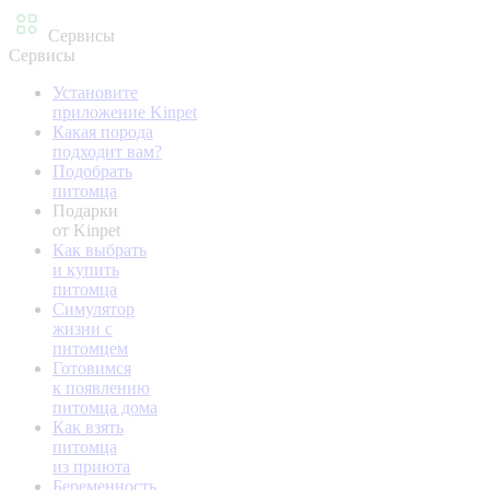
Сервисы
Сервисы
Установите
приложение Kinpet
Какая порода
подходит вам?
Подобрать
питомца
Подарки
от Kinpet
Как выбрать
и купить
питомца
Симулятор
жизни с
питомцем
Готовимся
к появлению
питомца дома
Как взять
питомца
из приюта
Беременность