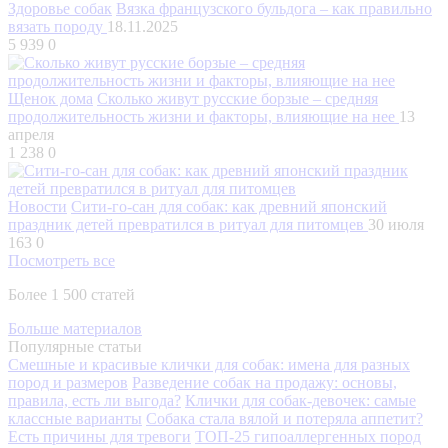
Здоровье собак
Вязка французского бульдога – как правильно
вязать породу
18.11.2025
5 939
0
Щенок дома
Сколько живут русские борзые – средняя
продолжительность жизни и факторы, влияющие на нее
13
апреля
1 238
0
Новости
Сити-го-сан для собак: как древний японский
праздник детей превратился в ритуал для питомцев
30 июля
163
0
Посмотреть все
Более 1 500 статей
Больше материалов
Популярные статьи
Смешные и красивые клички для собак: имена для разных
пород и размеров
Разведение собак на продажу: основы,
правила, есть ли выгода?
Клички для собак-девочек: самые
классные варианты
Собака стала вялой и потеряла аппетит?
Есть причины для тревоги
ТОП-25 гипоаллергенных пород