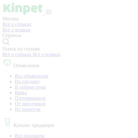
Москва
Всё о собаках
Всё о кошках
Сервисы
Поиск по статьям
Всё о собаках
Всё о кошках
Объявления
Все объявления
На продажу
В добрые руки
Вязка
Потерявшиеся
От заводчиков
Из приютов
Каталог продавцов
Все продавцы