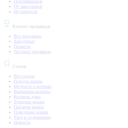
Потерявшиеся
От заводчиков
Из приютов
Каталог продавцов
Все продавцы
Заводчики
Приюты
Частные продавцы
Статьи
Все статьи
Породы кошек
Мечтаете о котенке
Выбираем котенка
Котенок дома
Здоровье кошек
Питание кошек
Поведение кошек
Уход и содержание
Новости