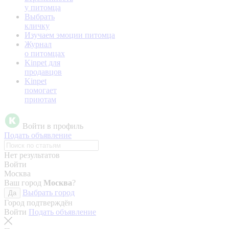
у питомца
Выбрать
кличку
Изучаем эмоции питомца
Журнал
о питомцах
Kinpet для
продавцов
Kinpet
помогает
приютам
Войти в профиль
Подать объявление
Нет результатов
Войти
Москва
Ваш город
Москва
?
Выбрать город
Да
Город подтверждён
Войти
Подать объявление