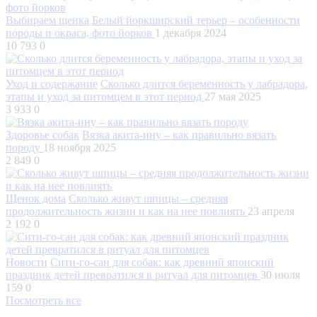
Выбираем щенка
Белый йоркширский терьер – особенности
породы и окраса, фото йорков
1 декабря 2024
10 793
0
Уход и содержание
Сколько длится беременность у лабрадора,
этапы и уход за питомцем в этот период
27 мая 2025
3 933
0
Здоровье собак
Вязка акита-ину – как правильно вязать
породу
18 ноября 2025
2 849
0
Щенок дома
Сколько живут шпицы – средняя
продолжительность жизни и как на нее повлиять
23 апреля
2 192
0
Новости
Сити-го-сан для собак: как древний японский
праздник детей превратился в ритуал для питомцев
30 июля
159
0
Посмотреть все