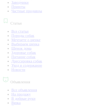
Заводчики
Приюты
Частные продавцы
Статьи
Все статьи
Породы собак
Мечтаете о щенке
Выбираем щенка
Щенок дома
Здоровье собак
Питание собак
Дрессировка собак
Уход и содержание
Новости
Объявления
Все объявления
На продажу
В добрые руки
Вязка