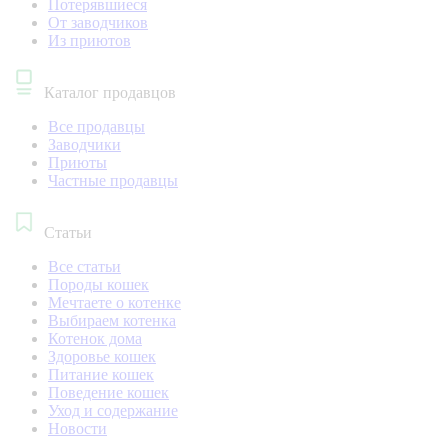
Потерявшиеся
От заводчиков
Из приютов
Каталог продавцов
Все продавцы
Заводчики
Приюты
Частные продавцы
Статьи
Все статьи
Породы кошек
Мечтаете о котенке
Выбираем котенка
Котенок дома
Здоровье кошек
Питание кошек
Поведение кошек
Уход и содержание
Новости