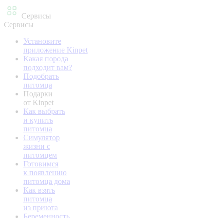
Сервисы
Сервисы
Установите
приложение Kinpet
Какая порода
подходит вам?
Подобрать
питомца
Подарки
от Kinpet
Как выбрать
и купить
питомца
Симулятор
жизни с
питомцем
Готовимся
к появлению
питомца дома
Как взять
питомца
из приюта
Беременность