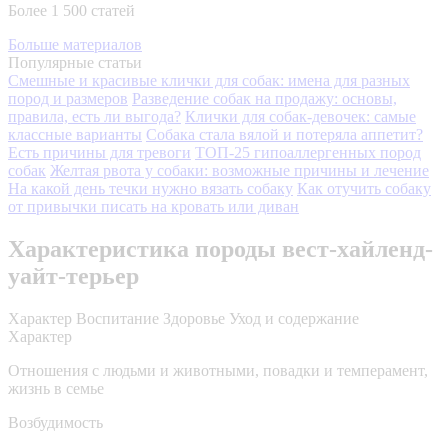
Более 1 500 статей
Больше материалов
Популярные статьи
Смешные и красивые клички для собак: имена для разных
пород и размеров
Разведение собак на продажу: основы,
правила, есть ли выгода?
Клички для собак-девочек: самые
классные варианты
Собака стала вялой и потеряла аппетит?
Есть причины для тревоги
ТОП-25 гипоаллергенных пород
собак
Желтая рвота у собаки: возможные причины и лечение
На какой день течки нужно вязать собаку
Как отучить собаку
от привычки писать на кровать или диван
Характеристика породы вест-хайленд-
уайт-терьер
Характер
Воспитание
Здоровье
Уход и содержание
Характер
Отношения с людьми и животными, повадки и темперамент,
жизнь в семье
Возбудимость