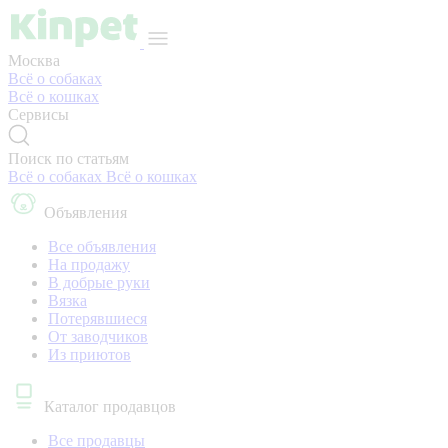
Москва
Всё о собаках
Всё о кошках
Сервисы
Поиск по статьям
Всё о собаках
Всё о кошках
Объявления
Все объявления
На продажу
В добрые руки
Вязка
Потерявшиеся
От заводчиков
Из приютов
Каталог продавцов
Все продавцы