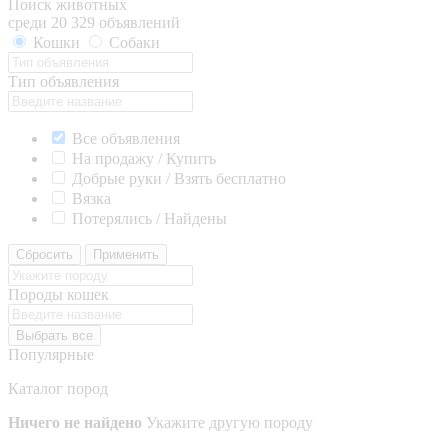
Поиск животных
среди 20 329 объявлений
Кошки
Собаки
Тип объявления
Все объявления
На продажу / Купить
Добрые руки / Взять бесплатно
Вязка
Потерялись / Найдены
Сбросить
Применить
Породы кошек
Выбрать все
Популярные
Каталог пород
Ничего не найдено
Укажите другую породу