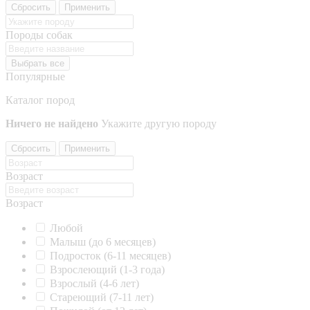
Сбросить
Применить
Породы собак
Выбрать все
Популярные
Каталог пород
Ничего не найдено
Укажите другую породу
Сбросить
Применить
Возраст
Возраст
Любой
Малыш (до 6 месяцев)
Подросток (6-11 месяцев)
Взрослеющий (1-3 года)
Взрослый (4-6 лет)
Стареющий (7-11 лет)