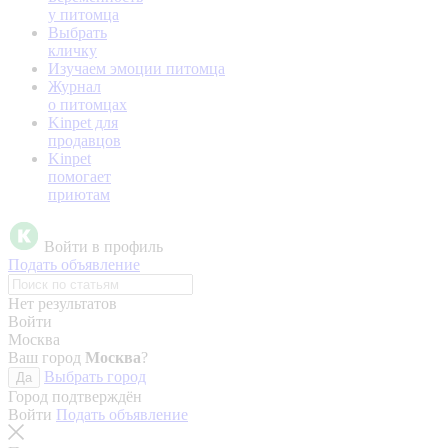
у питомца
Выбрать
кличку
Изучаем эмоции питомца
Журнал
о питомцах
Kinpet для
продавцов
Kinpet
помогает
приютам
Войти в профиль
Подать объявление
Нет результатов
Войти
Москва
Ваш город
Москва
?
Выбрать город
Да
Город подтверждён
Войти
Подать объявление