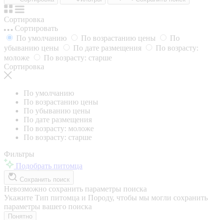
Сортировка
Сортировать
По умолчанию
По возрастанию цены
По
убыванию цены
По дате размещения
По возрасту:
моложе
По возрасту: старше
Сортировка
По умолчанию
По возрастанию цены
По убыванию цены
По дате размещения
По возрасту: моложе
По возрасту: старше
Фильтры
Подобрать питомца
Сохранить поиск
Невозможно сохранить параметры поиска
Укажите Тип питомца и Породу, чтобы мы могли сохранить
параметры вашего поиска
Понятно