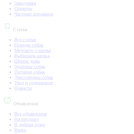
Заводчики
Приюты
Частные продавцы
Статьи
Все статьи
Породы собак
Мечтаете о щенке
Выбираем щенка
Щенок дома
Здоровье собак
Питание собак
Дрессировка собак
Уход и содержание
Новости
Объявления
Все объявления
На продажу
В добрые руки
Вязка