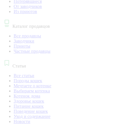
Потерявшиеся
От заводчиков
Из приютов
Каталог продавцов
Все продавцы
Заводчики
Приюты
Частные продавцы
Статьи
Все статьи
Породы кошек
Мечтаете о котенке
Выбираем котенка
Котенок дома
Здоровье кошек
Питание кошек
Поведение кошек
Уход и содержание
Новости