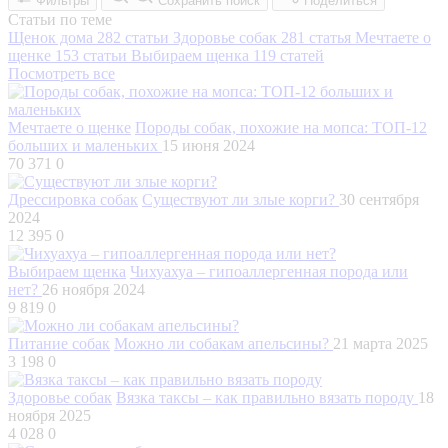
Фильтры
Сохранить поиск
Поделиться
Статьи по теме
Щенок дома
282 статьи
Здоровье собак
281 статья
Мечтаете о
щенке
153 статьи
Выбираем щенка
119 статей
Посмотреть все
Мечтаете о щенке
Породы собак, похожие на мопса: ТОП-12
больших и маленьких
15 июня 2024
70 371
0
Дрессировка собак
Существуют ли злые корги?
30 сентября
2024
12 395
0
Выбираем щенка
Чихуахуа – гипоаллергенная порода или
нет?
26 ноября 2024
9 819
0
Питание собак
Можно ли собакам апельсины?
21 марта 2025
3 198
0
Здоровье собак
Вязка таксы – как правильно вязать породу
18
ноября 2025
4 028
0