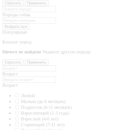
Сбросить
Применить
Породы собак
Выбрать все
Популярные
Каталог пород
Ничего не найдено
Укажите другую породу
Сбросить
Применить
Возраст
Возраст
Любой
Малыш (до 6 месяцев)
Подросток (6-11 месяцев)
Взрослеющий (1-3 года)
Взрослый (4-6 лет)
Стареющий (7-11 лет)