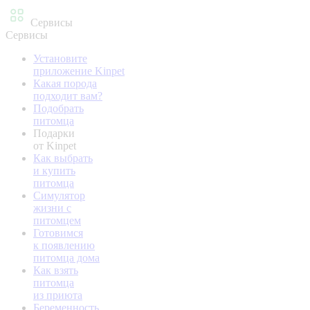
Сервисы
Сервисы
Установите
приложение Kinpet
Какая порода
подходит вам?
Подобрать
питомца
Подарки
от Kinpet
Как выбрать
и купить
питомца
Симулятор
жизни с
питомцем
Готовимся
к появлению
питомца дома
Как взять
питомца
из приюта
Беременность