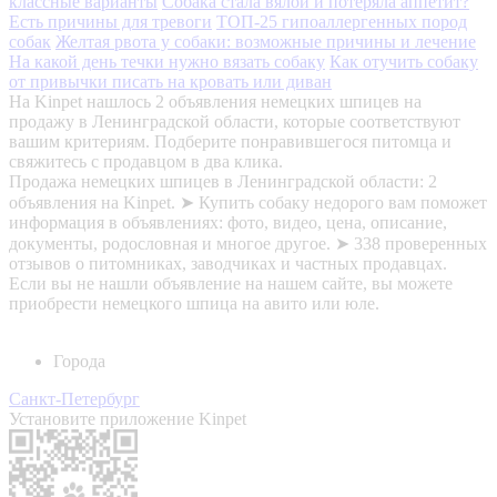
классные варианты
Собака стала вялой и потеряла аппетит?
Есть причины для тревоги
ТОП-25 гипоаллергенных пород
собак
Желтая рвота у собаки: возможные причины и лечение
На какой день течки нужно вязать собаку
Как отучить собаку
от привычки писать на кровать или диван
На Kinpet нашлось 2 объявления немецких шпицев на
продажу в Ленинградской области, которые соответствуют
вашим критериям. Подберите понравившегося питомца и
свяжитесь с продавцом в два клика.
Продажа немецких шпицев в Ленинградской области: 2
объявления на Kinpet. ➤ Купить собаку недорого вам поможет
информация в объявлениях: фото, видео, цена, описание,
документы, родословная и многое другое. ➤ 338 проверенных
отзывов о питомниках, заводчиках и частных продавцах.
Если вы не нашли объявление на нашем сайте, вы можете
приобрести немецкого шпица на авито или юле.
Города
Санкт-Петербург
Установите приложение Kinpet