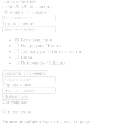
Поиск животных
среди 20 329 объявлений
Кошки
Собаки
Тип объявления
Все объявления
На продажу / Купить
Добрые руки / Взять бесплатно
Вязка
Потерялись / Найдены
Сбросить
Применить
Породы кошек
Выбрать все
Популярные
Каталог пород
Ничего не найдено
Укажите другую породу