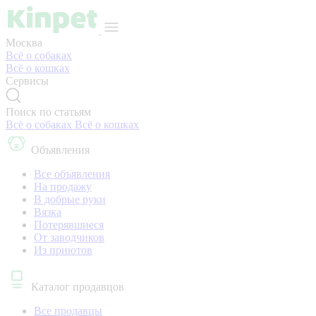
Москва
Всё о собаках
Всё о кошках
Сервисы
Поиск по статьям
Всё о собаках
Всё о кошках
Объявления
Все объявления
На продажу
В добрые руки
Вязка
Потерявшиеся
От заводчиков
Из приютов
Каталог продавцов
Все продавцы