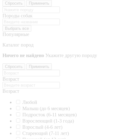
Сбросить
Применить
Породы собак
Выбрать все
Популярные
Каталог пород
Ничего не найдено
Укажите другую породу
Сбросить
Применить
Возраст
Возраст
Любой
Малыш (до 6 месяцев)
Подросток (6-11 месяцев)
Взрослеющий (1-3 года)
Взрослый (4-6 лет)
Стареющий (7-11 лет)