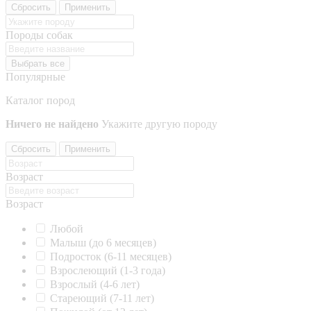
Сбросить
Применить
Породы собак
Выбрать все
Популярные
Каталог пород
Ничего не найдено
Укажите другую породу
Сбросить
Применить
Возраст
Возраст
Любой
Малыш (до 6 месяцев)
Подросток (6-11 месяцев)
Взрослеющий (1-3 года)
Взрослый (4-6 лет)
Стареющий (7-11 лет)