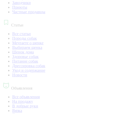
Заводчики
Приюты
Частные продавцы
Статьи
Все статьи
Породы собак
Мечтаете о щенке
Выбираем щенка
Щенок дома
Здоровье собак
Питание собак
Дрессировка собак
Уход и содержание
Новости
Объявления
Все объявления
На продажу
В добрые руки
Вязка