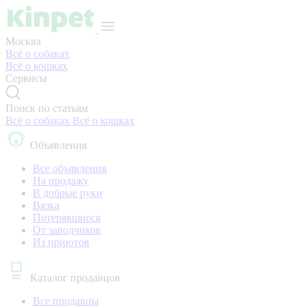
Москва
Всё о собаках
Всё о кошках
Сервисы
Поиск по статьям
Всё о собаках
Всё о кошках
Объявления
Все объявления
На продажу
В добрые руки
Вязка
Потерявшиеся
От заводчиков
Из приютов
Каталог продавцов
Все продавцы