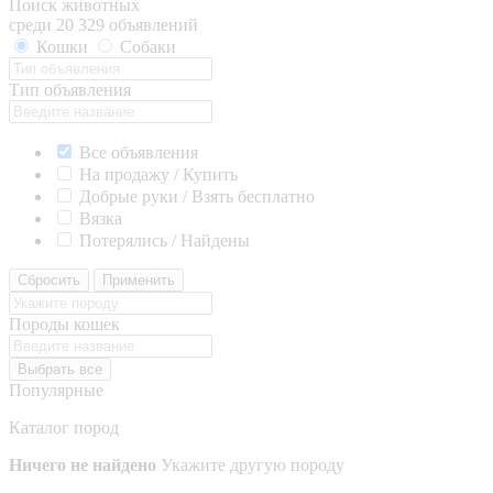
Поиск животных
среди 20 329 объявлений
Кошки
Собаки
Тип объявления
Все объявления
На продажу / Купить
Добрые руки / Взять бесплатно
Вязка
Потерялись / Найдены
Сбросить
Применить
Породы кошек
Выбрать все
Популярные
Каталог пород
Ничего не найдено
Укажите другую породу