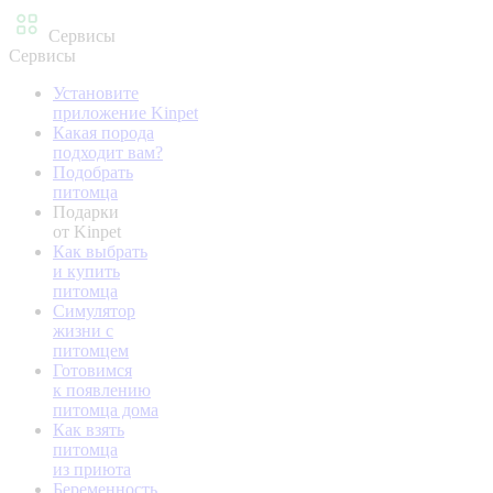
Сервисы
Сервисы
Установите
приложение Kinpet
Какая порода
подходит вам?
Подобрать
питомца
Подарки
от Kinpet
Как выбрать
и купить
питомца
Симулятор
жизни с
питомцем
Готовимся
к появлению
питомца дома
Как взять
питомца
из приюта
Беременность