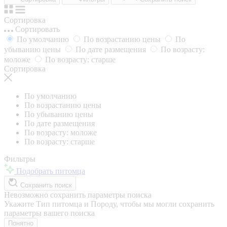
Сортировка
Сортировать
По умолчанию
По возрастанию цены
По
убыванию цены
По дате размещения
По возрасту:
моложе
По возрасту: старше
Сортировка
По умолчанию
По возрастанию цены
По убыванию цены
По дате размещения
По возрасту: моложе
По возрасту: старше
Фильтры
Подобрать питомца
Сохранить поиск
Невозможно сохранить параметры поиска
Укажите Тип питомца и Породу, чтобы мы могли сохранить
параметры вашего поиска
Понятно