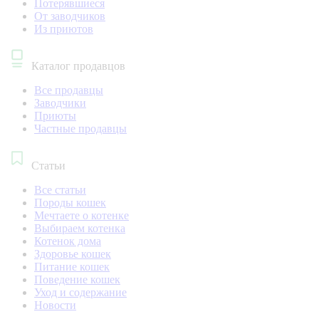
Потерявшиеся
От заводчиков
Из приютов
Каталог продавцов
Все продавцы
Заводчики
Приюты
Частные продавцы
Статьи
Все статьи
Породы кошек
Мечтаете о котенке
Выбираем котенка
Котенок дома
Здоровье кошек
Питание кошек
Поведение кошек
Уход и содержание
Новости