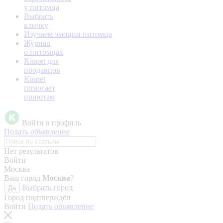
у питомца
Выбрать
кличку
Изучаем эмоции питомца
Журнал
о питомцах
Kinpet для
продавцов
Kinpet
помогает
приютам
Войти в профиль
Подать объявление
Нет результатов
Войти
Москва
Ваш город
Москва
?
Выбрать город
Да
Город подтверждён
Войти
Подать объявление