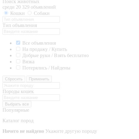
Поиск животных
среди 20 329 объявлений
Кошки
Собаки
Тип объявления
Все объявления
На продажу / Купить
Добрые руки / Взять бесплатно
Вязка
Потерялись / Найдены
Сбросить
Применить
Породы кошек
Выбрать все
Популярные
Каталог пород
Ничего не найдено
Укажите другую породу