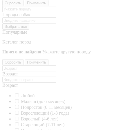
Сбросить
Применить
Породы собак
Выбрать все
Популярные
Каталог пород
Ничего не найдено
Укажите другую породу
Сбросить
Применить
Возраст
Возраст
Любой
Малыш (до 6 месяцев)
Подросток (6-11 месяцев)
Взрослеющий (1-3 года)
Взрослый (4-6 лет)
Стареющий (7-11 лет)