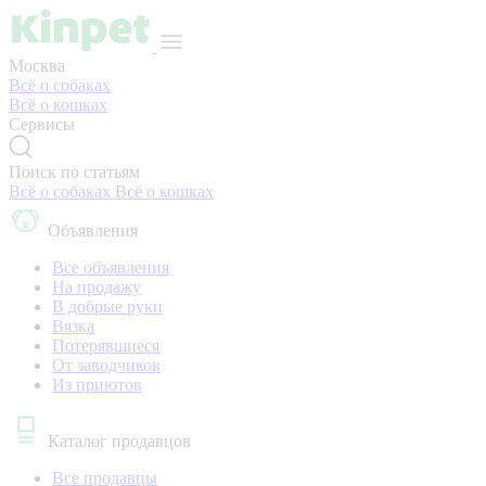
Москва
Всё о собаках
Всё о кошках
Сервисы
Поиск по статьям
Всё о собаках
Всё о кошках
Объявления
Все объявления
На продажу
В добрые руки
Вязка
Потерявшиеся
От заводчиков
Из приютов
Каталог продавцов
Все продавцы