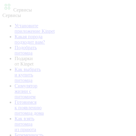
Сервисы
Сервисы
Установите
приложение Kinpet
Какая порода
подходит вам?
Подобрать
питомца
Подарки
от Kinpet
Как выбрать
и купить
питомца
Симулятор
жизни с
питомцем
Готовимся
к появлению
питомца дома
Как взять
питомца
из приюта
Беременность