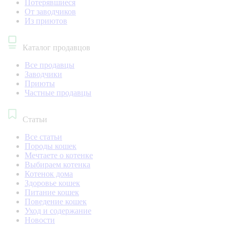
Потерявшиеся
От заводчиков
Из приютов
Каталог продавцов
Все продавцы
Заводчики
Приюты
Частные продавцы
Статьи
Все статьи
Породы кошек
Мечтаете о котенке
Выбираем котенка
Котенок дома
Здоровье кошек
Питание кошек
Поведение кошек
Уход и содержание
Новости