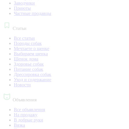
Заводчики
Приюты
Частные продавцы
Статьи
Все статьи
Породы собак
Мечтаете о щенке
Выбираем щенка
Щенок дома
Здоровье собак
Питание собак
Дрессировка собак
Уход и содержание
Новости
Объявления
Все объявления
На продажу
В добрые руки
Вязка