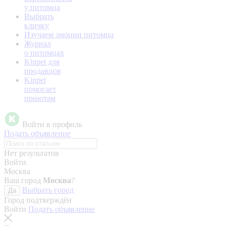
у питомца
Выбрать
кличку
Изучаем эмоции питомца
Журнал
о питомцах
Kinpet для
продавцов
Kinpet
помогает
приютам
Войти в профиль
Подать объявление
Нет результатов
Войти
Москва
Ваш город
Москва
?
Выбрать город
Да
Город подтверждён
Войти
Подать объявление