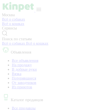
Москва
Всё о собаках
Всё о кошках
Сервисы
Поиск по статьям
Всё о собаках
Всё о кошках
Объявления
Все объявления
На продажу
В добрые руки
Вязка
Потерявшиеся
От заводчиков
Из приютов
Каталог продавцов
Все продавцы