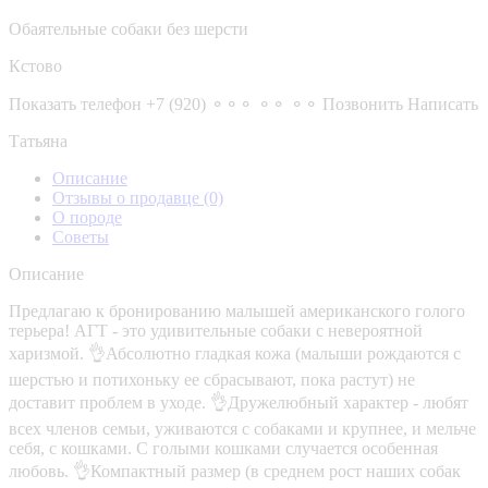
Обаятельные собаки без шерсти
Кстово
Показать телефон
+7 (920) ⚬⚬⚬ ⚬⚬ ⚬⚬
Позвонить
Написать
Татьяна
Описание
Отзывы о продавце
(0)
О породе
Советы
Описание
Предлагаю к бронированию малышей американского голого
терьера! АГТ - это удивительные собаки с невероятной
харизмой. 👌Абсолютно гладкая кожа (малыши рождаются с
шерстью и потихоньку ее сбрасывают, пока растут) не
доставит проблем в уходе. 👌Дружелюбный характер - любят
всех членов семьи, уживаются с собаками и крупнее, и мельче
себя, с кошками. С голыми кошками случается особенная
любовь. 👌Компактный размер (в среднем рост наших собак