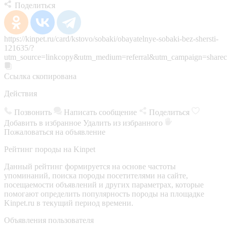
Поделиться
https://kinpet.ru/card/kstovo/sobaki/obayatelnye-sobaki-bez-shersti-
121635/?
utm_source=linkcopy&utm_medium=referral&utm_campaign=sharec
Ссылка скопирована
Действия
Позвонить
Написать сообщение
Поделиться
Добавить в избранное
Удалить из избранного
Пожаловаться на объявление
Рейтинг породы на Kinpet
Данный рейтинг формируется на основе частоты
упоминаний, поиска породы посетителями на сайте,
посещаемости объявлений и других параметрах, которые
помогают определить популярность породы на площадке
Kinpet.ru в текущий период времени.
Объявления пользователя