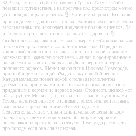
32-35см, вес около 6-8кг) позволяет брать собаку с собой в
поездки и путешествия, а на прогулке под присмотром можно
дать поводок в руки ребенку. 👌Отличное здоровье. Все наши
производители сдают тесты по наследственным генетическим
заболеваниям, что исключает получение больных щенков. Да
и в целом порода достаточно крепкая по здоровью. 👌
Особенности содержания. Голым терьерам необходима одежда
и обувь на прохладное и холодное время года. Нарядные,
яркие комбенизоны привлекают дополнительное внимание
окружающих - фанклуб обеспечен. Сейчас к бронированию у
нас доступны только девочки голубого, черного и черно-
подпалого окрасов. Щенки находятся в Нижнем Новгороде,
при необходимости подберём доставку в любой регион.
Каждая малышка поедет домой с полным комплектом
документов, прививками и обработками согласно возраста,
приданным и кормом на первое время. Стоимость щенков - от
50тыс рублей Мы всегда на связи со своими выпускниками.
Готовы делиться опытом, знаниями, полезными контактами,
выгодными предложениями. Нижегородцам и
Севастопольцам доступны индивидуальные цены на корм,
обработки, а также всегда можно обговорить варианты
передержки на время вашего отпуска. Буду рада рассказать
про породу, если она для вас новая.