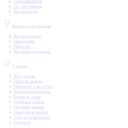
Потерявшиеся
От заводчиков
Из приютов
Каталог продавцов
Все продавцы
Заводчики
Приюты
Частные продавцы
Статьи
Все статьи
Породы кошек
Мечтаете о котенке
Выбираем котенка
Котенок дома
Здоровье кошек
Питание кошек
Поведение кошек
Уход и содержание
Новости