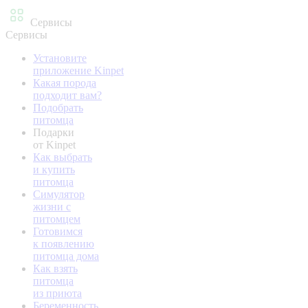
Сервисы
Сервисы
Установите
приложение Kinpet
Какая порода
подходит вам?
Подобрать
питомца
Подарки
от Kinpet
Как выбрать
и купить
питомца
Симулятор
жизни с
питомцем
Готовимся
к появлению
питомца дома
Как взять
питомца
из приюта
Беременность