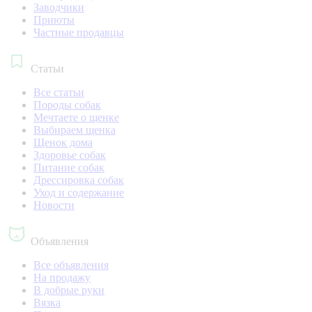
Заводчики
Приюты
Частные продавцы
Статьи
Все статьи
Породы собак
Мечтаете о щенке
Выбираем щенка
Щенок дома
Здоровье собак
Питание собак
Дрессировка собак
Уход и содержание
Новости
Объявления
Все объявления
На продажу
В добрые руки
Вязка