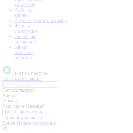
у питомца
Выбрать
кличку
Изучаем эмоции питомца
Журнал
о питомцах
Kinpet для
продавцов
Kinpet
помогает
приютам
Войти в профиль
Подать объявление
Нет результатов
Войти
Москва
Ваш город
Москва
?
Выбрать город
Да
Город подтверждён
Войти
Подать объявление