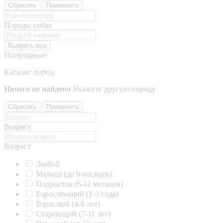
Сбросить
Применить
Породы собак
Выбрать все
Популярные
Каталог пород
Ничего не найдено
Укажите другую породу
Сбросить
Применить
Возраст
Возраст
Любой
Малыш (до 6 месяцев)
Подросток (6-11 месяцев)
Взрослеющий (1-3 года)
Взрослый (4-6 лет)
Стареющий (7-11 лет)