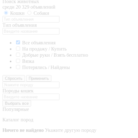
Поиск животных
среди 20 329 объявлений
Кошки
Собаки
Тип объявления
Все объявления
На продажу / Купить
Добрые руки / Взять бесплатно
Вязка
Потерялись / Найдены
Сбросить
Применить
Породы кошек
Выбрать все
Популярные
Каталог пород
Ничего не найдено
Укажите другую породу