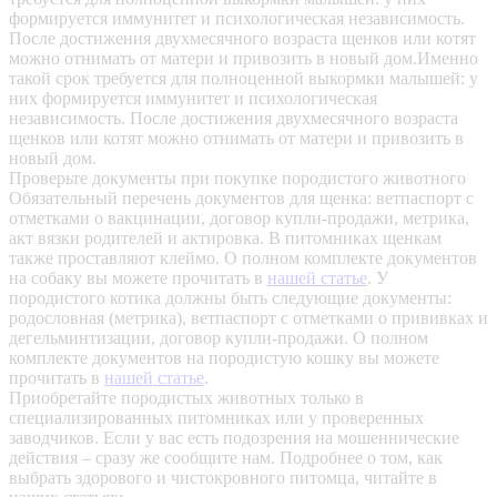
формируется иммунитет и психологическая независимость.
После достижения двухмесячного возраста щенков или котят
можно отнимать от матери и привозить в новый дом.Именно
такой срок требуется для полноценной выкормки малышей: у
них формируется иммунитет и психологическая
независимость. После достижения двухмесячного возраста
щенков или котят можно отнимать от матери и привозить в
новый дом.
Проверьте документы при покупке породистого животного
Обязательный перечень документов для щенка: ветпаспорт с
отметками о вакцинации, договор купли-продажи, метрика,
акт вязки родителей и актировка. В питомниках щенкам
также проставляют клеймо. О полном комплекте документов
на собаку вы можете прочитать в
нашей статье
.
У
породистого котика должны быть следующие документы:
родословная (метрика), ветпаспорт с отметками о прививках и
дегельминтизации, договор купли-продажи. О полном
комплекте документов на породистую кошку вы можете
прочитать в
нашей статье
.
Приобретайте породистых животных только в
специализированных питомниках или у проверенных
заводчиков. Если у вас есть подозрения на мошеннические
действия – сразу же сообщите нам.
Подробнее о том, как
выбрать здорового и чистокровного питомца, читайте в