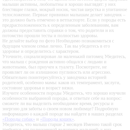
малыши активны, любопытны и хорошо выглядят: у них
блестящие глазки, мокрый носик, чистая шерстка и упитанное
телосложение. Первые прививки малышам делает заводчик –
это должно быть отмечено в ветпаспорте. Если у породы есть
предрасположенность к определенным заболеваниям, вам
должны предоставить справки о том, что родители и их
потомство прошли тесты и полностью здоровы.
Не делайте выбор по фото
Необходимо познакомиться с
будущим членом семьи лично. Так вы убедитесь в его
здоровье и определитесь с характером.
Уточните, социализирован ли маленький питомец
Убедитесь,
что малыш с рождения активно общался с людьми и
животными, был приучен к туалету. Посмотрите, не
проявляет ли он излишнюю пугливость или агрессию.
Обязательно поинтересуйтесь у заводчика историей
родителей, особенно мамы: каков их темперамент, заслуги,
состояние здоровья и возраст вязки.
Изучите особенности породы
Убедитесь, что хорошо изучили
особенности выбранной породы, и ответьте себе на вопрос:
сможете ли вы выделить необходимое время, ресурсы и
энергию для заботы о своем новом любимце? Подробную
информацию о каждой породе вы найдете в наших разделах
«Породы собак»
и
«Породы кошек»
.
Убедитесь, что малыш старше 2 месяцев
Именно такой срок
требуется для полноценной выкормки малышей: у них