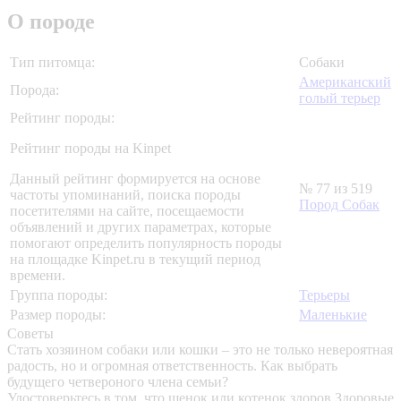
О породе
Тип питомца:
Собаки
Американский
Порода:
голый терьер
Рейтинг породы:
Рейтинг породы на Kinpet
Данный рейтинг формируется на основе
№ 77 из 519
частоты упоминаний, поиска породы
Пород Собак
посетителями на сайте, посещаемости
объявлений и других параметрах, которые
помогают определить популярность породы
на площадке Kinpet.ru в текущий период
времени.
Группа породы:
Терьеры
Размер породы:
Маленькие
Советы
Стать хозяином собаки или кошки – это не только невероятная
радость, но и огромная ответственность. Как выбрать
будущего четвероного члена семьи?
Удостоверьтесь в том, что щенок или котенок здоров
Здоровые